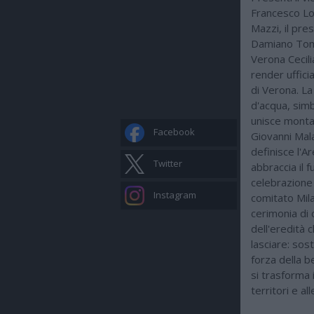
Francesco Lol
Mazzi, il pre
Damiano Tomm
Verona Cecili
render uffici
di Verona. La
d'acqua, simb
unisce montag
Facebook
Giovanni Mala
definisce l'A
Twitter
abbraccia il 
celebrazione 
Instagram
comitato Mila
cerimonia di 
dell'eredità 
lasciare: sos
forza della 
si trasforma i
territori e a