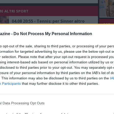
ME ALTRI SPORT
04.08 20:55 - Tennis: per Sinner altro
L'An
controllo a Milano, Berrettini ko a
del Nu
Montreal
azine -
Do Not Process My Personal Information
VIDEO
GLI
04.08 18:44 - Tennis: nuovi controlli per
to opt-out of the sale, sharing to third parties, or processing of your per
Sinner a Milano da un fisioterapista
formation for targeted advertising by us, please use the below opt-out s
r selection. Please note that after your opt-out request is processed y
eing interest-based ads based on personal information utilized by us or
disclosed to third parties prior to your opt-out. You may separately opt-
04.08 17:58 - Ciclismo: ancora Milan al
losure of your personal information by third parties on the IAB’s list of
Giro di Polonia, sua anche la seconda
. This information may also be disclosed by us to third parties on the
IA
tappa
Participants
that may further disclose it to other third parties.
03.08 16:55 - Ciclismo: Jonathan Milan
vince la prima tappa del Giro di
Polonia
l Data Processing Opt Outs