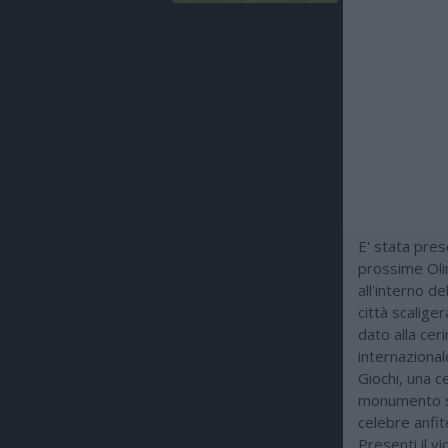
E' stata pres
prossime Olim
all'interno d
città scaliger
dato alla cer
internazional
Giochi, una c
monumento st
celebre anfit
Presenti il vi