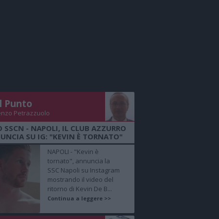
Il Punto
enzo Petrazzuolo
O SSCN - NAPOLI, IL CLUB AZZURRO
UNCIA SU IG: "KEVIN È TORNATO"
NAPOLI - "Kevin è
tornato", annuncia la
SSC Napoli su Instagram
mostrando il video del
ritorno di Kevin De B...
Continua a leggere >>