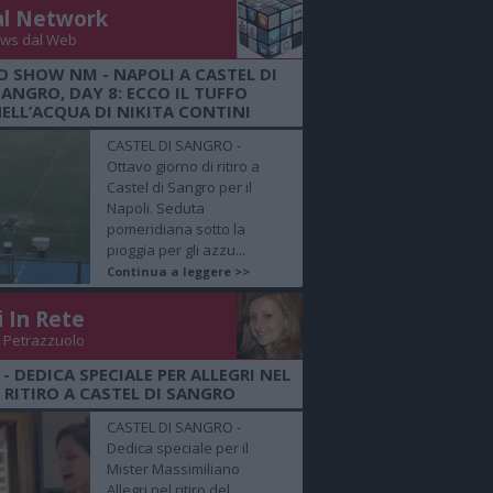
al Network
ws dal Web
O SHOW NM - NAPOLI A CASTEL DI
SANGRO, DAY 8: ECCO IL TUFFO
ELL’ACQUA DI NIKITA CONTINI
CASTEL DI SANGRO -
Ottavo giorno di ritiro a
Castel di Sangro per il
Napoli. Seduta
pomeridiana sotto la
pioggia per gli azzu...
Continua a leggere >>
i In Rete
 Petrazzuolo
 - DEDICA SPECIALE PER ALLEGRI NEL
RITIRO A CASTEL DI SANGRO
CASTEL DI SANGRO -
Dedica speciale per il
Mister Massimiliano
Allegri nel ritiro del