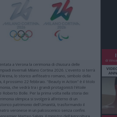
di Vinc
entata a Verona la cerimonia di chiusura delle
VIDE
piadi invernali Milano Cortina 2026. L'evento si terrà
ANN
ell'Arena, lo storico anfiteatro romano, simbolo della
a, il prossimo 22 febbraio. "Beauty in Action" è il titolo
imonia, che vedrà tra i grandi protagonisti l'étoile
e Roberto Bolle. Per la prima volta nella storia dei
erimonia olimpica si svolgerà all'interno di un
orico patrimonio dell'Umanità, trasformando il
eatro veronese in un palcoscenico senza confini.
cepremier Matteo Salvini, il ministro dell'Agricoltura