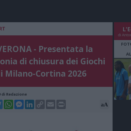
RT
L'E
di Anto
FOT
VERONA - Presentata la
A
onia di chiusura dei Giochi
i Milano-Cortina 2026
00 di Redazione
k
tter
WhatsApp
Messenger
LinkedIn
Copy
Email
Print
aA
Link