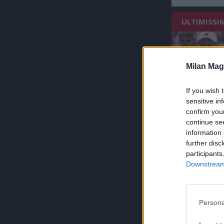
ULTIMISSI
Milan Mag
If you wish 
sensitive in
confirm you
continue se
information 
further disc
participants
Downstream 
Persona