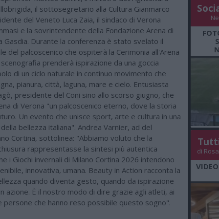
Soci
lobrigida, il sottosegretario alla Cultura Gianmarco
Ne
sidente del Veneto Luca Zaia, il sindaco di Verona
asi e la sovrintendente della Fondazione Arena di
FOT
a Gasdia. Durante la conferenza è stato svelato il
N
ale del palcoscenico che ospiterà la Cerimonia all'Arena
 scenografia prenderà ispirazione da una goccia
olo di un ciclo naturale in continuo movimento che
na, pianura, città, laguna, mare e cielo. Entusiasta
gò, presidente del Coni sino allo scorso giugno, che
rena di Verona "un palcoscenico eterno, dove la storia
futuro. Un evento che unisce sport, arte e cultura in una
della bellezza italiana". Andrea Varnier, ad del
no Cortina, sottolinea: "Abbiamo voluto che la
Tutt
chiusura rappresentasse la sintesi più autentica
di Rosa
che i Giochi invernali di Milano Cortina 2026 intendono
VIDEO
tenibile, innovativa, umana. Beauty in Action racconta la
bellezza quando diventa gesto, quando da ispirazione
n azione. È il nostro modo di dire grazie agli atleti, ai
lle persone che hanno reso possibile questo sogno".