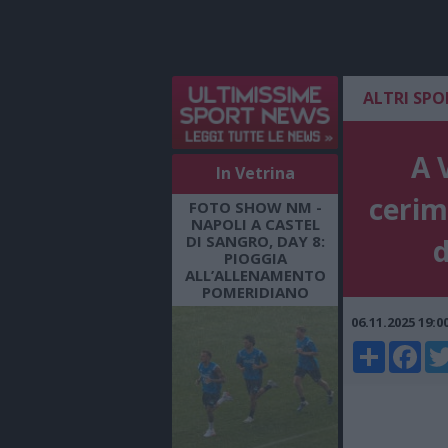
ALTRI SPO
A 
In Vetrina
cerim
FOTO SHOW NM -
NAPOLI A CASTEL
DI SANGRO, DAY 8:
d
PIOGGIA
ALL’ALLENAMENTO
POMERIDIANO
06.11.2025 19:
Share
Faceboo
Twi