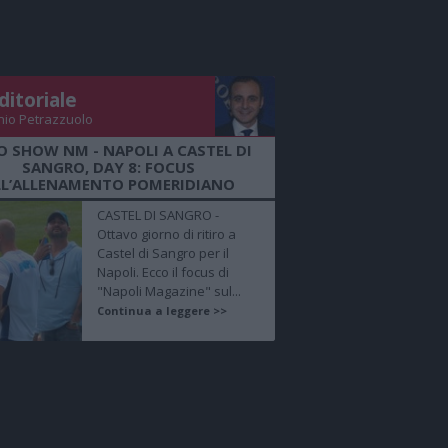
ditoriale
nio Petrazzuolo
O SHOW NM - NAPOLI A CASTEL DI
SANGRO, DAY 8: FOCUS
LL’ALLENAMENTO POMERIDIANO
CASTEL DI SANGRO -
Ottavo giorno di ritiro a
Castel di Sangro per il
Napoli. Ecco il focus di
"Napoli Magazine" sul...
Continua a leggere >>