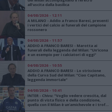
del Milan accompagnano il feretro
all'uscita dalla basilica
04/08/2026 - 12:11
A MILANO - Addio a Franco Baresi, presenti
i vertici del calcio ai funerali del campione
rossonero
04/08/2026 - 11:57
ADDIO A FRANCO BARESI - Marotta ai
funerali della leggenda del Milan: "Un'icona
e un esempio per i calciatori di oggi"
04/08/2026 - 10:55
ADDIO A FRANCO BARESI - Lo striscione
della Curva Sud del Milan: "Ciao Capitano,
leggenda immortale"
04/08/2026 - 10:41
INTER - Chivu: "Voglio vedere crescita, dal
punto di vista fisico e della condizione,
quella con il Milan è un’amichevole e i trofei
d’agosto non contano niente"