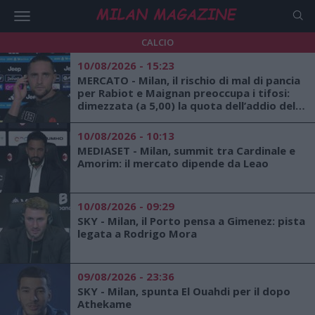
CALCIO
10/08/2026 - 15:23
MERCATO - Milan, il rischio di mal di pancia
per Rabiot e Maignan preoccupa i tifosi:
dimezzata (a 5,00) la quota dell’addio del
centrocampista
10/08/2026 - 10:13
MEDIASET - Milan, summit tra Cardinale e
Amorim: il mercato dipende da Leao
10/08/2026 - 09:29
SKY - Milan, il Porto pensa a Gimenez: pista
legata a Rodrigo Mora
09/08/2026 - 23:36
SKY - Milan, spunta El Ouahdi per il dopo
Athekame