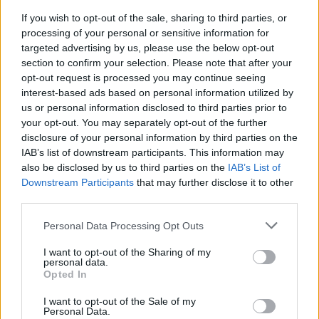
06/08/2026 - 11:31
MEDIASET - Il Galatasaray ci riprova per
If you wish to opt-out of the sale, sharing to third parties, or
Leao: pronta la prima offerta al Milan
processing of your personal or sensitive information for
targeted advertising by us, please use the below opt-out
section to confirm your selection. Please note that after your
06/08/2026 - 00:18
opt-out request is processed you may continue seeing
JASHARI - L'agente: "Ha le qualità per
interest-based ads based on personal information utilized by
giocare in questo Milan"
us or personal information disclosed to third parties prior to
your opt-out. You may separately opt-out of the further
disclosure of your personal information by third parties on the
05/08/2026 - 16:12
IAB’s list of downstream participants. This information may
SKY - Milan, Amorim: "Buon test, ma
also be disclosed by us to third parties on the
IAB’s List of
bisogna migliorare"
Downstream Participants
that may further disclose it to other
third parties.
05/08/2026 - 15:36
Personal Data Processing Opt Outs
AMICHEVOLI - Milan-Inter 1-1: finisce in
parità il primo derby della stagione,
I want to opt-out of the Sharing of my
Nkunku su rigore risponde a Dimarco
personal data.
Opted In
05/08/2026 - 14:19
I want to opt-out of the Sale of my
L'OMAGGIO - Minuto di silenzio nel derby a
Personal Data.
Perth, il Milan ricorda Baresi con la maglia