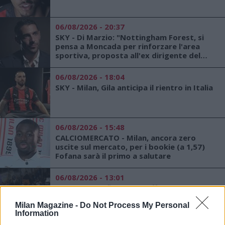
06/08/2026 - 20:37
SKY - Di Marzio: "Nottingham Forest, si
pensa a Moncada per rinforzare l'area
sportiva, proposta all'ex dirigente del
Milan"
06/08/2026 - 18:04
SKY - Milan, Gila anticipa il rientro in Italia
06/08/2026 - 15:48
CALCIOMERCATO - Milan, ancora zero
uscite sul mercato, per i bookie (a 1,57)
Fofana sarà il primo a salutare
06/08/2026 - 13:01
SKY - Milan, rifiutata un'offerta del
Galatasaray per Leao
Milan Magazine -
Do Not Process My Personal
Information