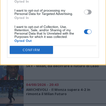
Opted In
numero 6
I want to opt-out of processing my
05/08/2026 - 12:12
Personal Data for Targeted Advertising.
Opted In
AMICHEVOLI - Milan-Inter, le formazioni
ufficiali del primo derby della stagione
I want to opt-out of Collection, Use,
Retention, Sale, and/or Sharing of my
Personal Data that Is Unrelated with the
Purposes for which it was collected.
05/08/2026 - 00:18
Opted Out
MILAN - Modric: "Voglio vincere con questa
maglia, Leao? Sarebbe fantastico se
CONFIRM
restasse"
04/08/2026 - 23:40
SKY - Milan, da decifrare il futuro di Leao
04/08/2026 - 20:43
AMICHEVOLI - Il Monza supera 4-2 in
rimonta il Milan Futuro