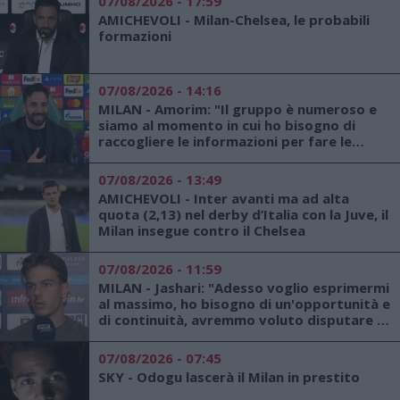
07/08/2026 - 17:59
AMICHEVOLI - Milan-Chelsea, le probabili
formazioni
07/08/2026 - 14:16
MILAN - Amorim: "Il gruppo è numeroso e
siamo al momento in cui ho bisogno di
raccogliere le informazioni per fare le
scelte giuste"
07/08/2026 - 13:49
AMICHEVOLI - Inter avanti ma ad alta
quota (2,13) nel derby d’Italia con la Juve, il
Milan insegue contro il Chelsea
07/08/2026 - 11:59
MILAN - Jashari: "Adesso voglio esprimermi
al massimo, ho bisogno di un'opportunità e
di continuità, avremmo voluto disputare la
Champions, ma c'è un trofeo europeo da
conquistare"
07/08/2026 - 07:45
SKY - Odogu lascerà il Milan in prestito