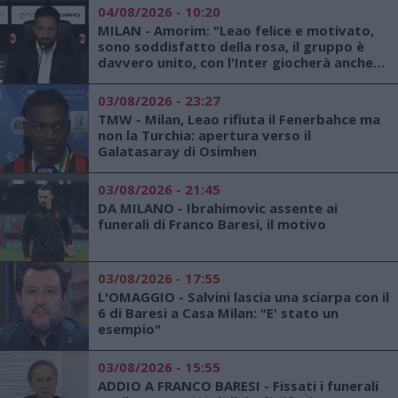
04/08/2026 - 10:20
MILAN - Amorim: "Leao felice e motivato,
sono soddisfatto della rosa, il gruppo è
davvero unito, con l'Inter giocherà anche
Modric"
03/08/2026 - 23:27
TMW - Milan, Leao rifiuta il Fenerbahce ma
non la Turchia: apertura verso il
Galatasaray di Osimhen
03/08/2026 - 21:45
DA MILANO - Ibrahimovic assente ai
funerali di Franco Baresi, il motivo
03/08/2026 - 17:55
L'OMAGGIO - Salvini lascia una sciarpa con il
6 di Baresi a Casa Milan: "E' stato un
esempio"
03/08/2026 - 15:55
ADDIO A FRANCO BARESI - Fissati i funerali