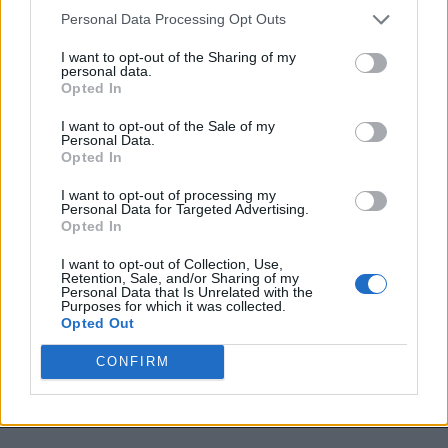
Personal Data Processing Opt Outs
I want to opt-out of the Sharing of my
personal data.
Opted In
VAI ALLA VERSIONE CLASSICA
I want to opt-out of the Sale of my
Personal Data.
Opted In
Il materiale (testo, foto e video) consultabile in questo portale è di nostra proprietà.
I want to opt-out of processing my
Alcune foto (screenshot) ed articoli presenti su "Milan Magazine" sono in parte giunti da
Personal Data for Targeted Advertising.
internet, in quanto arrivati alla nostra attenzione attraverso regolari comunicati stampa
Opted In
con immagini e testi allegati ed autorizzati alla pubblicazione, e quindi valutati di
pubblico dominio. Se i soggetti o gli autori avessero qualcosa in contrario alla
pubblicazione, non avranno che da segnalarlo alla redazione (indirizzo email:
I want to opt-out of Collection, Use,
redazione@napolimagazine.com
), che provvederà prontamente alla rimozione.
Retention, Sale, and/or Sharing of my
Personal Data that Is Unrelated with the
"Milan Magazine" non è una testata giornalistica, ma un sito di informazione di
Purposes for which it was collected.
proprietà di Napoli Magazine, e non è in alcun modo collegato alla A.C. Milan, che ne
Opted Out
detiene tutti i marchi e diritti.
CONFIRM