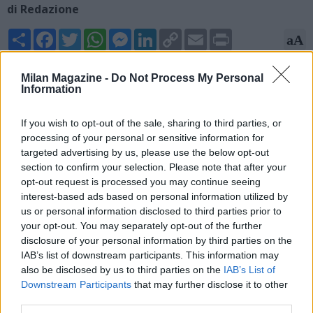
di Redazione
Share
Facebook
Twitter
WhatsApp
Messenger
LinkedIn
Copy
Email
Print
aA
Link
31/05/2026 - 19:16
Milan Magazine -
Do Not Process My Personal
Information
Nel giorno del trionfo in maglia rosa di Jonas Vingegaard.
l'italiano Jonathan Milan vince allo sprint l'ultima tappa a Roma,
If you wish to opt-out of the sale, sharing to third parties, or
con arrivo a Circo Massimo.
processing of your personal or sensitive information for
targeted advertising by us, please use the below opt-out
section to confirm your selection. Please note that after your
opt-out request is processed you may continue seeing
interest-based ads based on personal information utilized by
us or personal information disclosed to third parties prior to
your opt-out. You may separately opt-out of the further
disclosure of your personal information by third parties on the
IAB’s list of downstream participants. This information may
also be disclosed by us to third parties on the
IAB’s List of
Downstream Participants
that may further disclose it to other
third parties.