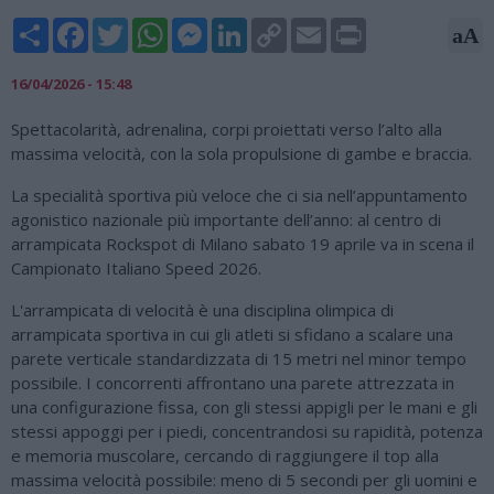
Share
Facebook
Twitter
WhatsApp
Messenger
LinkedIn
Copy
Email
Print
aA
Link
16/04/2026 - 15:48
Spettacolarità, adrenalina, corpi proiettati verso l’alto alla
massima velocità, con la sola propulsione di gambe e braccia.
La specialità sportiva più veloce che ci sia nell’appuntamento
agonistico nazionale più importante dell’anno: al centro di
arrampicata Rockspot di Milano sabato 19 aprile va in scena il
Campionato Italiano Speed 2026.
L'arrampicata di velocità è una disciplina olimpica di
arrampicata sportiva in cui gli atleti si sfidano a scalare una
parete verticale standardizzata di 15 metri nel minor tempo
possibile. I concorrenti affrontano una parete attrezzata in
una configurazione fissa, con gli stessi appigli per le mani e gli
stessi appoggi per i piedi, concentrandosi su rapidità, potenza
e memoria muscolare, cercando di raggiungere il top alla
massima velocità possibile: meno di 5 secondi per gli uomini e