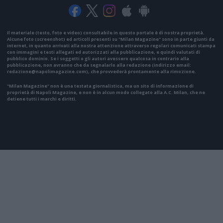
Il materiale (testo, foto e video) consultabile in questo portale è di nostra proprietà.
Alcune foto (screenshot) ed articoli presenti su "Milan Magazine" sono in parte giunti da
internet, in quanto arrivati alla nostra attenzione attraverso regolari comunicati stampa
con immagini e testi allegati ed autorizzati alla pubblicazione, e quindi valutati di
pubblico dominio. Se i soggetti o gli autori avessero qualcosa in contrario alla
pubblicazione, non avranno che da segnalarlo alla redazione (indirizzo email:
redazione@napolimagazine.com
), che provvederà prontamente alla rimozione.
"Milan Magazine" non è una testata giornalistica, ma un sito di informazione di
proprietà di Napoli Magazine, e non è in alcun modo collegato alla A.C. Milan, che ne
detiene tutti i marchi e diritti.