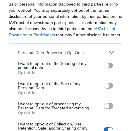
us or personal information disclosed to third parties prior to
Boulos, Giulia Randi, Sara Strocchi e il Campione Italiano in
your opt-out. You may separately opt-out of the further
carica, Luca Robbiati, che tirerà fuori gli artigli per difendere il
disclosure of your personal information by third parties on the
titolo.
IAB’s list of downstream participants. This information may
also be disclosed by us to third parties on the
IAB’s List of
La tensione agonistica potrebbe anche fruttare un nuovo
Downstream Participants
that may further disclose it to other
record italiano, come avvenuto nella prima tappa di Coppa
third parties.
Italia 2026, dove Beatrice Colli ha fermato il cronometro a
6,81”. Mentre il tempo da battere a livello maschile è il 4,94” di
Personal Data Processing Opt Outs
Matteo Zurloni, record italiano ed europeo realizzato alle
Olimpiadi di Parigi.
I want to opt-out of the Sharing of my
personal data.
Opted In
Velocità, duello, muscoli tesi, emozione e adrenalina: il
Campionato Italiano Speed è un appuntamento da non
I want to opt-out of the Sale of my
perdere!
Personal Data.
Opted In
PROGRAMMA DI GARA:
I want to opt-out of processing my
ore 16,30 qualifiche (prima maschili e poi femminili)
Personal Data for Targeted Advertising.
Opted In
Ore 18,30 finali (prima maschili e poi femminili)
I want to opt-out of Collection, Use,
Retention, Sale, and/or Sharing of my
Ore 19,30 cerimonia di premiazione