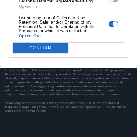
Personal Data for Targeted Advertising.
Opted In
I want to opt-out of Collection, Use,
Retention, Sale, and/or Sharing of my
Personal Data that Is Unrelated with the
Purposes for which it was collected.
Opted Out
VAI ALLA VERSIONE CLASSICA
CONFIRM
Il materiale (testo, foto e video) consultabile in questo portale è di nostra proprietà.
Alcune foto (screenshot) ed articoli presenti su "Milan Magazine" sono in parte giunti da
internet, in quanto arrivati alla nostra attenzione attraverso regolari comunicati stampa
con immagini e testi allegati ed autorizzati alla pubblicazione, e quindi valutati di
pubblico dominio. Se i soggetti o gli autori avessero qualcosa in contrario alla
pubblicazione, non avranno che da segnalarlo alla redazione (indirizzo email:
redazione@napolimagazine.com
), che provvederà prontamente alla rimozione.
"Milan Magazine" non è una testata giornalistica, ma un sito di informazione di
proprietà di Napoli Magazine, e non è in alcun modo collegato alla A.C. Milan, che ne
detiene tutti i marchi e diritti.