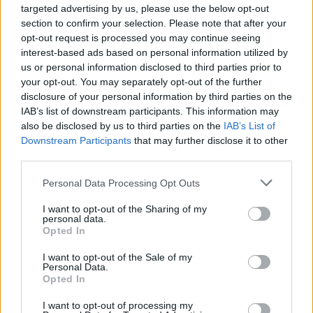
più visibile e sostenibile il Modello Europeo dello Sport,
targeted advertising by us, please use the below opt-out
contribuendo ad assicurare una solida eredità dei giochi,
section to confirm your selection. Please note that after your
nonché a rafforzare l'identità e i valori fondamentali dell'Ue a
opt-out request is processed you may continue seeing
livello internazionale. Le Olimpiadi e le Paralimpiadi invernali
interest-based ads based on personal information utilized by
2026 saranno altresì un'occasione unica per riconoscere il
us or personal information disclosed to third parties prior to
ruolo centrale del volontariato. Con il programma Team26
your opt-out. You may separately opt-out of the further
saranno selezionati circa 18.000 giovani volontari italiani ed
disclosure of your personal information by third parties on the
internazionali su 100 mila domande, che avranno un ruolo
IAB’s list of downstream participants. This information may
fondamentale in tutte le sedi di gara, nei villaggi e nei siti
also be disclosed by us to third parties on the
IAB’s List of
ufficiali", è quanto sottolineato nell'informativa del governo
Downstream Participants
that may further disclose it to other
italiano.
third parties.
Personal Data Processing Opt Outs
I want to opt-out of the Sharing of my
personal data.
Opted In
I want to opt-out of the Sale of my
Personal Data.
Opted In
I want to opt-out of processing my