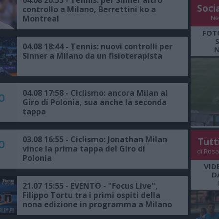
Soci
controllo a Milano, Berrettini ko a
Montreal
Ne
FOT
04.08 18:44 - Tennis: nuovi controlli per
N
Sinner a Milano da un fisioterapista
04.08 17:58 - Ciclismo: ancora Milan al
Giro di Polonia, sua anche la seconda
tappa
03.08 16:55 - Ciclismo: Jonathan Milan
Tutt
vince la prima tappa del Giro di
di Rosa
Polonia
VID
D
21.07 15:55 - EVENTO - "Focus Live",
Filippo Tortu tra i primi ospiti della
nona edizione in programma a Milano
dal 23 al 25 ottobre