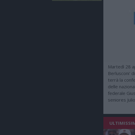
Martedì 28 ap
Berlusconi' d
terrà la con
delle naziona
federale Gius
seniores Juli
ULTIMISSI