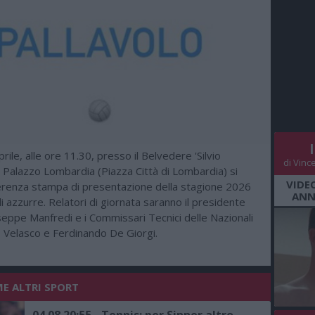
rile, alle ore 11.30, presso il Belvedere 'Silvio
di Vinc
i Palazzo Lombardia (Piazza Città di Lombardia) si
VIDE
ferenza stampa di presentazione della stagione 2026
ANN
li azzurre. Relatori di giornata saranno il presidente
eppe Manfredi e i Commissari Tecnici delle Nazionali
o Velasco e Ferdinando De Giorgi.
ME ALTRI SPORT
04.08 20:55 - Tennis: per Sinner altro