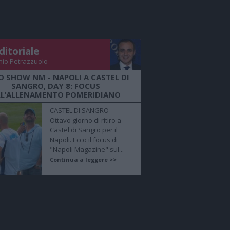
ditoriale
nio Petrazzuolo
O SHOW NM - NAPOLI A CASTEL DI
SANGRO, DAY 8: FOCUS
LL’ALLENAMENTO POMERIDIANO
CASTEL DI SANGRO -
Ottavo giorno di ritiro a
Castel di Sangro per il
Napoli. Ecco il focus di
"Napoli Magazine" sul...
Continua a leggere >>