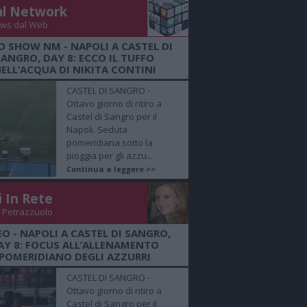
al Network
ws dal Web
O SHOW NM - NAPOLI A CASTEL DI
SANGRO, DAY 8: ECCO IL TUFFO
ELL’ACQUA DI NIKITA CONTINI
CASTEL DI SANGRO -
Ottavo giorno di ritiro a
Castel di Sangro per il
Napoli. Seduta
pomeridiana sotto la
pioggia per gli azzu...
Continua a leggere >>
i In Rete
 Petrazzuolo
EO - NAPOLI A CASTEL DI SANGRO,
AY 8: FOCUS ALL’ALLENAMENTO
POMERIDIANO DEGLI AZZURRI
CASTEL DI SANGRO -
Ottavo giorno di ritiro a
Castel di Sangro per il