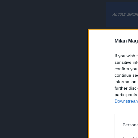
Milan Mag
If you wish 
sensitive in
confirm you
continue se
information 
further disc
participants
Downstream 
Persona