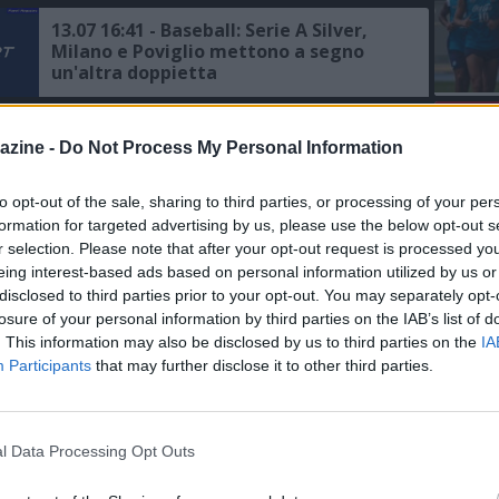
13.07 16:41 - Baseball: Serie A Silver,
Milano e Poviglio mettono a segno
un'altra doppietta
L'An
11.07 19:10 - Ginnastica ritmica:
azine -
Do Not Process My Personal Information
del Nu
Farfalle in finale con le 5 palle nella
tappa di Coppa del Mondo di Milano
FO
R
to opt-out of the sale, sharing to third parties, or processing of your per
formation for targeted advertising by us, please use the below opt-out s
09.07 20:12 - Ginnastica: russi alla
r selection. Please note that after your opt-out request is processed y
Coppa del Mondo di Milano, Fgi
eing interest-based ads based on personal information utilized by us or
obbligata a seguire le regole della
disclosed to third parties prior to your opt-out. You may separately opt-
federazione mondiale
losure of your personal information by third parties on the IAB’s list of
. This information may also be disclosed by us to third parties on the
IA
09.07 13:17 - Ginnastica ritmica, Russia
Participants
that may further disclose it to other third parties.
presente alla Coppa del Mondo a
Milano, Facci: "Noi obbligati a seguire
le regole"
07.07 19:22 - Ginnastica ritmica: a
l Data Processing Opt Outs
Milano per l’ultima tappa di Coppa del
Mondo, le convocate dell’Italia