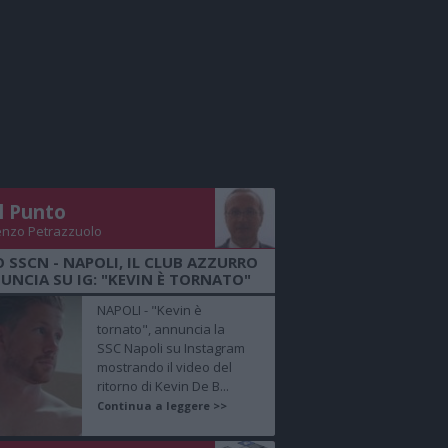
Il Punto
enzo Petrazzuolo
O SSCN - NAPOLI, IL CLUB AZZURRO
UNCIA SU IG: "KEVIN È TORNATO"
NAPOLI - "Kevin è
tornato", annuncia la
SSC Napoli su Instagram
mostrando il video del
ritorno di Kevin De B...
Continua a leggere >>