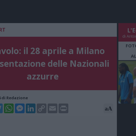
RT
L'E
di Anto
FOT
volo: il 28 aprile a Milano
A
esentazione delle Nazionali
azzurre
16 di Redazione
k
tter
WhatsApp
Messenger
LinkedIn
Copy
Email
Print
aA
Link