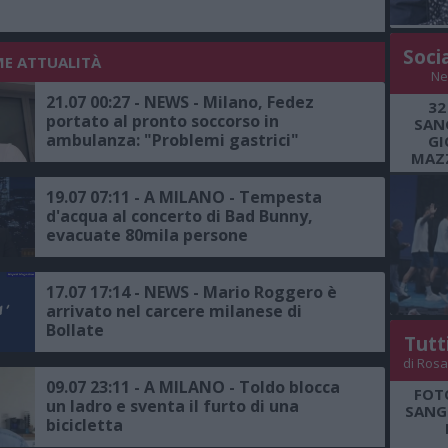
Soci
ME ATTUALITÀ
Ne
21.07 00:27 - NEWS - Milano, Fedez
32
portato al pronto soccorso in
SANG
ambulanza: "Problemi gastrici"
GI
MAZZ
19.07 07:11 - A MILANO - Tempesta
d'acqua al concerto di Bad Bunny,
evacuate 80mila persone
17.07 17:14 - NEWS - Mario Roggero è
arrivato nel carcere milanese di
Bollate
Tutt
di Rosa
09.07 23:11 - A MILANO - Toldo blocca
FOT
un ladro e sventa il furto di una
SANGR
bicicletta