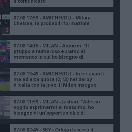
il comunicato
07.08 17:59 - AMICHEVOLI - Milan-
Chelsea, le probabili formazioni
07.08 14:16 - MILAN - Amorim: "Il
gruppo è numeroso e siamo al
momento in cui ho bisogno di
raccogliere le informazioni per fare le
scelte giuste"
07.08 13:49 - AMICHEVOLI - Inter avanti
ma ad alta quota (2,13) nel derby
d’Italia con la Juve, il Milan insegue
contro il Chelsea
07.08 11:59 - MILAN - Jashari: "Adesso
voglio esprimermi al massimo, ho
bisogno di un'opportunità e di
continuità, avremmo voluto
disputare la Champions, ma c'è un
trofeo europeo da conquistare"
07.08 07:45 - SKY - Odogu lascerà il