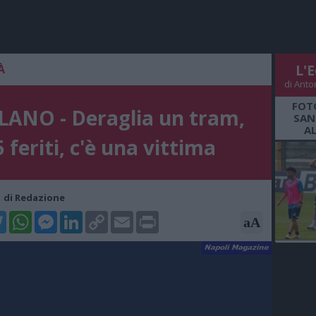
À
L'E
di Anto
FOT
LANO - Deraglia un tram,
SAN
A
 feriti, c'è una vittima
01 di Redazione
k
tter
WhatsApp
Messenger
LinkedIn
Copy
Email
Print
aA
Link