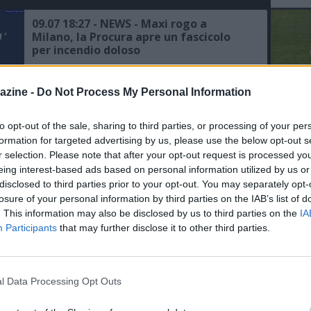
09.07 18:27 - NEWS - Maxi rogo a
Milano, la Procura apre un fascicolo
per incendio doloso
09.07 18:08 - NEWS - Processo agli
azine -
Do Not Process My Personal Information
hater della senatrice Liliana Segre, a
Milano arriva la prima condanna
to opt-out of the sale, sharing to third parties, or processing of your per
L'An
formation for targeted advertising by us, please use the below opt-out s
del Nu
08.07 22:19 - NEWS - Milano, vasto
r selection. Please note that after your opt-out request is processed y
VID
incendio tra i quartieri Bovisa e
eing interest-based ads based on personal information utilized by us or
D
Dergano: alte colonne di fumo
disclosed to third parties prior to your opt-out. You may separately opt-
POM
losure of your personal information by third parties on the IAB’s list of
. This information may also be disclosed by us to third parties on the
IA
06.07 12:32 - LOTTO - Pioggia di
Participants
that may further disclose it to other third parties.
vincite al Nord, premi a Parma,
Trento, Torino e Milano
l Data Processing Opt Outs
23.06 17:07 - NEWS - Milano, agente
della Polizia locale muore durante un