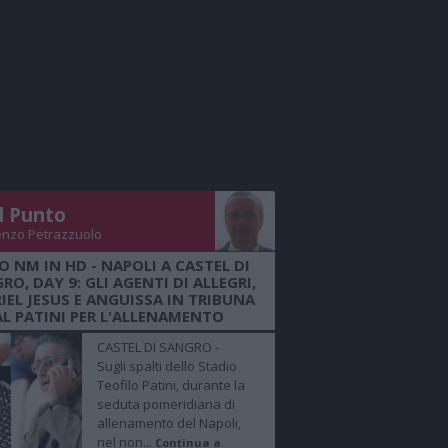
Il Punto
enzo Petrazzuolo
O NM IN HD - NAPOLI A CASTEL DI
RO, DAY 9: GLI AGENTI DI ALLEGRI,
IEL JESUS E ANGUISSA IN TRIBUNA
AL PATINI PER L'ALLENAMENTO
CASTEL DI SANGRO -
Sugli spalti dello Stadio
Teofilo Patini, durante la
seduta pomeridiana di
allenamento del Napoli,
nel non...
Continua a