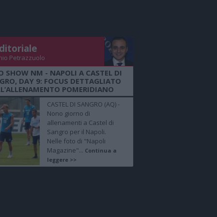
ditoriale
nio Petrazzuolo
O SHOW NM - NAPOLI A CASTEL DI
GRO, DAY 9: FOCUS DETTAGLIATO
LL’ALLENAMENTO POMERIDIANO
CASTEL DI SANGRO (AQ) -
Nono giorno di
allenamenti a Castel di
Sangro per il Napoli.
Nelle foto di "Napoli
Magazine"...
Continua a
leggere >>