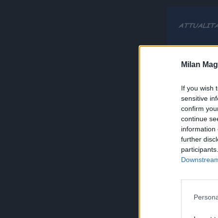
Milan Mag
If you wish 
sensitive in
confirm you
continue se
information 
further disc
participants
Downstream 
Persona