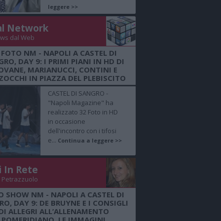
leggere >>
al Network
ws dal Web
 FOTO NM - NAPOLI A CASTEL DI
RO, DAY 9: I PRIMI PIANI IN HD DI
OVANE, MARIANUCCI, CONTINI E
OCCHI IN PIAZZA DEL PLEBISCITO
CASTEL DI SANGRO -
"Napoli Magazine" ha
realizzato 32 Foto in HD
in occasione
dell'incontro con i tifosi
e...
Continua a leggere >>
i In Rete
 Petrazzuolo
O SHOW NM - NAPOLI A CASTEL DI
O, DAY 9: DE BRUYNE E I CONSIGLI
DI ALLEGRI ALL’ALLENAMENTO
POMERIDIANO, LE IMMAGINI