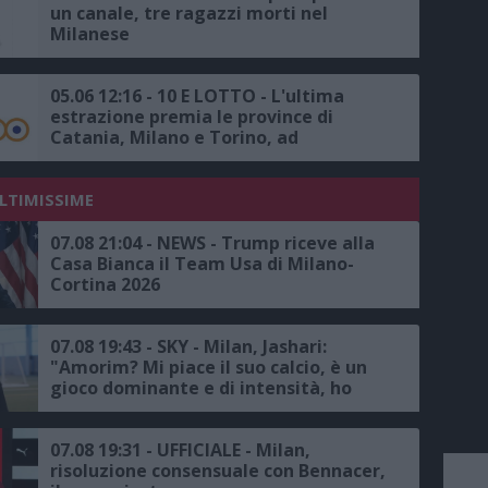
un canale, tre ragazzi morti nel
Milanese
05.06 12:16 - 10 E LOTTO - L'ultima
estrazione premia le province di
Catania, Milano e Torino, ad
Alpignano, la vincita più alta da
20mila euro
ULTIMISSIME
07.08 21:04 - NEWS - Trump riceve alla
Casa Bianca il Team Usa di Milano-
Cortina 2026
07.08 19:43 - SKY - Milan, Jashari:
"Amorim? Mi piace il suo calcio, è un
gioco dominante e di intensità, ho
grande rispetto per il mister"
07.08 19:31 - UFFICIALE - Milan,
risoluzione consensuale con Bennacer,