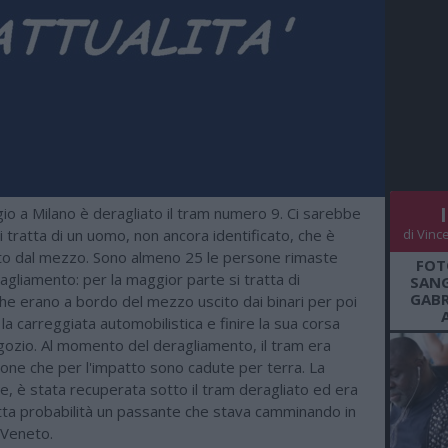
io a Milano è deragliato il tram numero 9. Ci sarebbe
Si tratta di un uomo, non ancora identificato, che è
di Vinc
ito dal mezzo. Sono almeno 25 le persone rimaste
FOT
ragliamento: per la maggior parte si tratta di
SANG
GABR
he erano a bordo del mezzo uscito dai binari per poi
la carreggiata automobilistica e finire la sua corsa
gozio. Al momento del deragliamento, il tram era
one che per l'impatto sono cadute per terra. La
ce, è stata recuperata sotto il tram deragliato ed era
utta probabilità un passante che stava camminando in
o Veneto.