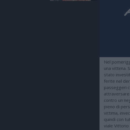
Nel pomerigg
una vittima. 
stato invest
ferite nel de
passeggeri c
attraversare 
contro un ne
pieno di pers
vittima, inve
quindi con t
viale Vittori