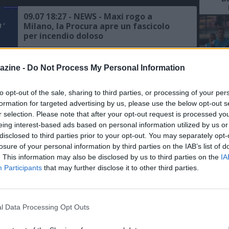
09.07 18:27 - NEWS - Maxi rogo a
Milano, la Procura apre un fascicolo
per incendio doloso
09.07 18:08 - NEWS - Processo agli
azine -
Do Not Process My Personal Information
hater della senatrice Liliana Segre, a
Milano arriva la prima condanna
to opt-out of the sale, sharing to third parties, or processing of your per
L'An
formation for targeted advertising by us, please use the below opt-out s
08.07 22:19 - NEWS - Milano, vasto
del Nu
r selection. Please note that after your opt-out request is processed y
incendio tra i quartieri Bovisa e
eing interest-based ads based on personal information utilized by us or
FO
Dergano: alte colonne di fumo
disclosed to third parties prior to your opt-out. You may separately opt-
R
losure of your personal information by third parties on the IAB’s list of
. This information may also be disclosed by us to third parties on the
IA
06.07 12:32 - LOTTO - Pioggia di
Participants
that may further disclose it to other third parties.
vincite al Nord, premi a Parma,
Trento, Torino e Milano
l Data Processing Opt Outs
23.06 17:07 - NEWS - Milano, agente
della Polizia locale muore durante un