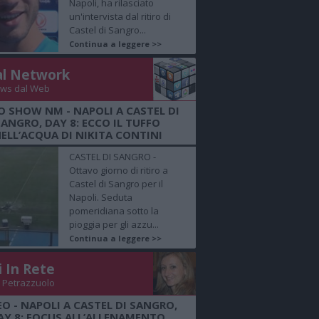
Napoli, ha rilasciato
un'intervista dal ritiro di
Castel di Sangro...
Continua a leggere >>
al Network
ws dal Web
O SHOW NM - NAPOLI A CASTEL DI
SANGRO, DAY 8: ECCO IL TUFFO
ELL’ACQUA DI NIKITA CONTINI
CASTEL DI SANGRO -
Ottavo giorno di ritiro a
Castel di Sangro per il
Napoli. Seduta
pomeridiana sotto la
pioggia per gli azzu...
Continua a leggere >>
i In Rete
 Petrazzuolo
EO - NAPOLI A CASTEL DI SANGRO,
AY 8: FOCUS ALL’ALLENAMENTO