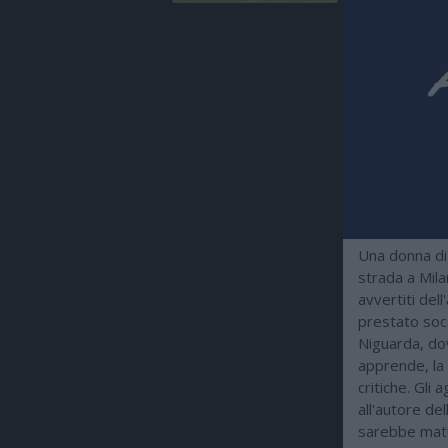
Una donna di 
strada a Mila
avvertiti del
prestato socc
Niguarda, do
apprende, la
critiche. Gli 
all'autore de
sarebbe matur