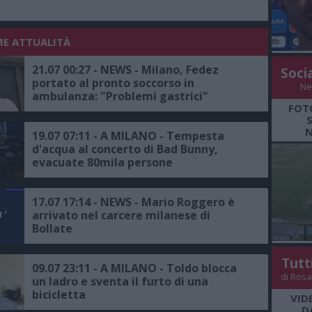
ME ATTUALITÀ
21.07 00:27 - NEWS - Milano, Fedez
Soci
portato al pronto soccorso in
Ne
ambulanza: "Problemi gastrici"
FOT
N
19.07 07:11 - A MILANO - Tempesta
d'acqua al concerto di Bad Bunny,
evacuate 80mila persone
17.07 17:14 - NEWS - Mario Roggero è
arrivato nel carcere milanese di
Bollate
Tutt
09.07 23:11 - A MILANO - Toldo blocca
di Rosa
un ladro e sventa il furto di una
bicicletta
VID
D