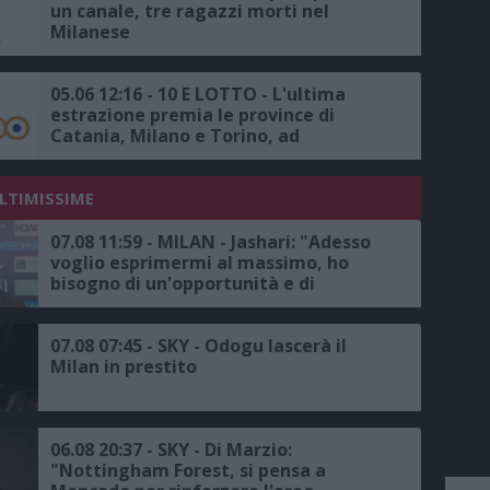
un canale, tre ragazzi morti nel
Milanese
05.06 12:16 - 10 E LOTTO - L'ultima
estrazione premia le province di
Catania, Milano e Torino, ad
Alpignano, la vincita più alta da
20mila euro
ULTIMISSIME
07.08 11:59 - MILAN - Jashari: "Adesso
voglio esprimermi al massimo, ho
bisogno di un'opportunità e di
continuità, avremmo voluto
disputare la Champions, ma c'è un
trofeo europeo da conquistare"
07.08 07:45 - SKY - Odogu lascerà il
Milan in prestito
06.08 20:37 - SKY - Di Marzio:
"Nottingham Forest, si pensa a