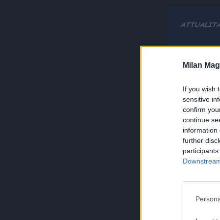
Milan Mag
If you wish 
sensitive in
confirm you
continue se
information 
further disc
participants
Downstream 
Persona