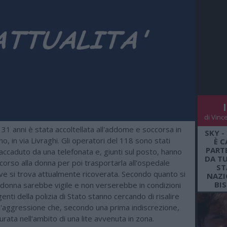
di Vinc
31 anni è stata accoltellata all'addome e soccorsa in
SKY -
no, in via Livraghi. Gli operatori del 118 sono stati
È C
PARTE
l'accaduto da una telefonata e, giunti sul posto, hanno
DA TU
orso alla donna per poi trasportarla all'ospedale
ST
ve si trova attualmente ricoverata. Secondo quanto si
NAZI
BI
 donna sarebbe vigile e non verserebbe in condizioni
agenti della polizia di Stato stanno cercando di risalire
ll'aggressione che, secondo una prima indiscrezione,
ata nell'ambito di una lite avvenuta in zona.