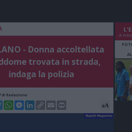
À
L'E
di Anto
FOT
ANO - Donna accoltellata
A
addome trovata in strada,
indaga la polizia
37 di Redazione
k
tter
WhatsApp
Messenger
LinkedIn
Copy
Email
Print
aA
Link