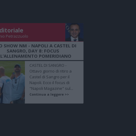
ditoriale
nio Petrazzuolo
O SHOW NM - NAPOLI A CASTEL DI
SANGRO, DAY 8: FOCUS
LL’ALLENAMENTO POMERIDIANO
CASTEL DI SANGRO -
Ottavo giorno di ritiro a
Castel di Sangro per il
Napoli. Ecco il focus di
"Napoli Magazine" sul...
Continua a leggere >>