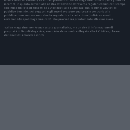
Alcune foto (screenshot) ed articoli presenti su "Milan Magazine" sono in parte giunti da
internet, in quanto arrivati alla nostra attenzione attraverso regolari comunicati stampa
con immagini e testi allegati ed autorizzati alla pubblicazione, e quindi valutati di
pubblico dominio. Se i soggetti o gli autori avessero qualcosa in contrario alla
pubblicazione, non avranno che da segnalarlo alla redazione (indirizzo email:
redazione@napolimagazine.com
), che provvederà prontamente alla rimozione.
"Milan Magazine" non è una testata giornalistica, ma un sito di informazione di
proprietà di Napoli Magazine, e non è in alcun modo collegato alla A.C. Milan, che ne
detiene tutti i marchi e diritti.