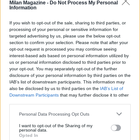
Milan Magazine -
Do Not Process My Personal
Abruzzo, per gli animali selvatici, oggetto di un’assurda
Information
campagna di odio: “Non possiamo distruggerli – afferma -
fanno parte del nostro stesso ecosistema”. Sarebbe come
If you wish to opt-out of the sale, sharing to third parties, or
colpire noi stessi. E’ a questo punto che l’on. Brambilla parla di
processing of your personal or sensitive information for
caccia: “Noi non possiamo più tollerare che 500 mila “signori” si
targeted advertising by us, please use the below opt-out
aggirino nei boschi per uccidere animali. Contro la caccia noi
section to confirm your selection. Please note that after your
faremo una guerra senza quartiere, ci penserà la volontà
opt-out request is processed you may continue seeing
popolare a metter fine a questa vergogna”. L’esuberanza di
interest-based ads based on personal information utilized by
Vittorio Feltri è nota, ma quando si tratta di animali l’anziano
us or personal information disclosed to third parties prior to
giornalista, autodefinitosi “gattolico praticante” con due gatti
your opt-out. You may separately opt-out of the further
“che ama più dei figli”, sbotta: “io sono un animale, sono una
disclosure of your personal information by third parties on the
bestia e le difendo tutte”. Nessuna compassione, invece, per
IAB’s list of downstream participants. This information may
gli uomini che tormentano, per i fantini che frustano i cavalli e
also be disclosed by us to third parties on the
IAB’s List of
“per i cacciatori che ammazzano gli animali”. L’incontro della
Downstream Participants
that may further disclose it to other
third parties.
“Coscienza degli animali” non poteva non includere il ricordo di
un grande uomo e un grande scienziato, Umberto Veronesi,
Personal Data Processing Opt Outs
cofondatore del movimento. Lo schermo mostra un suo
video-appello del 2013 per la scelta veg e in sala la figlia Silvia
I want to opt-out of the Sharing of my
ne racconta l’esperienza di “amante degli animali” fin
personal data.
Opted In
dall’infanzia