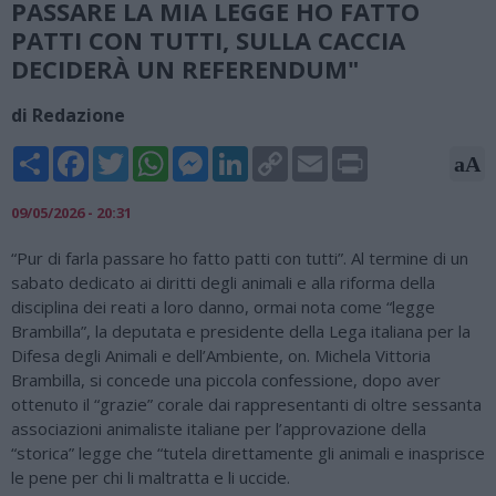
PASSARE LA MIA LEGGE HO FATTO
PATTI CON TUTTI, SULLA CACCIA
DECIDERÀ UN REFERENDUM"
di Redazione
Share
Facebook
Twitter
WhatsApp
Messenger
LinkedIn
Copy
Email
Print
aA
Link
09/05/2026 - 20:31
“Pur di farla passare ho fatto patti con tutti”. Al termine di un
sabato dedicato ai diritti degli animali e alla riforma della
disciplina dei reati a loro danno, ormai nota come “legge
Brambilla”, la deputata e presidente della Lega italiana per la
Difesa degli Animali e dell’Ambiente, on. Michela Vittoria
Brambilla, si concede una piccola confessione, dopo aver
ottenuto il “grazie” corale dai rappresentanti di oltre sessanta
associazioni animaliste italiane per l’approvazione della
“storica” legge che “tutela direttamente gli animali e inasprisce
le pene per chi li maltratta e li uccide.