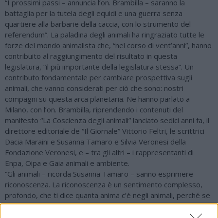
“I prossimi passi – annuncia l’on. Brambilla – saranno la
battaglia per la tutela degli equidi e una guerra senza
quartiere alla barbarie della caccia, con lo strumento del
referendum”. La paladina degli animali ha ringraziato tutte le
forze del mondo animalista che, “nel corso di vent’anni”, hanno
contribuito al raggiungimento del risultato in questa
legislatura, “il più importante della legislatura stessa”. Un
contributo fondamentale per cambiare prospettiva sugli
animali, che vanno considerati per ciò che sono: nostri
compagni su questa arca planetaria. Ne hanno parlato a
Milano, con l’on. Brambilla, riprendendo i contenuti del
manifesto “La Coscienza degli animali” lanciato sedici anni fa, il
direttore editoriale de “Il Giornale” Vittorio Feltri, le scrittrici
Dacia Maraini e Susanna Tamaro e Silvia Veronesi della
Fondazione Veronesi, e – tra gli altri – i rappresentanti di
Enpa, Oipa e Gaia animali e ambiente.
“Gli animali – ricorda Susanna Tamaro – sanno esprimere
riconoscenza. La riconoscenza è un sentimento complesso,
profondo, che ti dice quanta anima c’è negli animali, perché se
non c’è anima non c’è riconoscenza”. Dacia Maraini, via video,
pronuncia un accorato appello, ispirato dalla strage dei lupi in