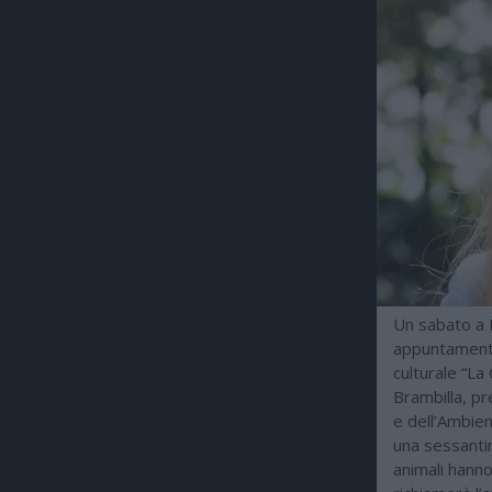
Un sabato a M
appuntamenti
culturale “La 
Brambilla, pr
e dell’Ambien
una sessantin
animali hanno 