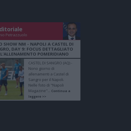
ditoriale
nio Petrazzuolo
O SHOW NM - NAPOLI A CASTEL DI
GRO, DAY 9: FOCUS DETTAGLIATO
LL’ALLENAMENTO POMERIDIANO
CASTEL DI SANGRO (AQ) -
Nono giorno di
allenamenti a Castel di
Sangro per il Napoli.
Nelle foto di "Napoli
Magazine"...
Continua a
leggere >>