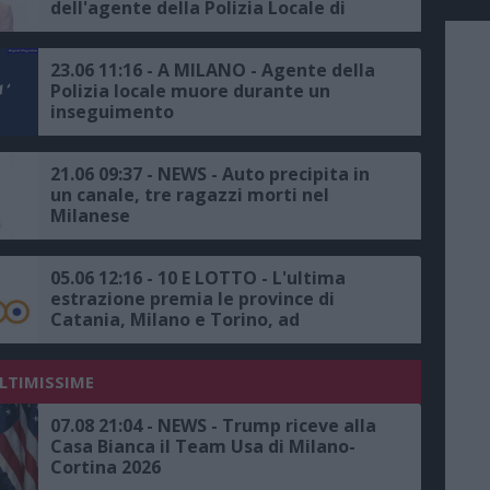
dell'agente della Polizia Locale di
Milano, l'Italia non dimentica il
sacrificio di chi lavora per la sicurezza
dei cittadini"
23.06 11:16 - A MILANO - Agente della
Polizia locale muore durante un
inseguimento
21.06 09:37 - NEWS - Auto precipita in
un canale, tre ragazzi morti nel
Milanese
05.06 12:16 - 10 E LOTTO - L'ultima
estrazione premia le province di
Catania, Milano e Torino, ad
Alpignano, la vincita più alta da
20mila euro
ULTIMISSIME
07.08 21:04 - NEWS - Trump riceve alla
Casa Bianca il Team Usa di Milano-
Cortina 2026