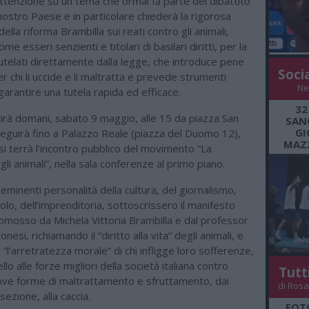
attenzione su un tema che ormai fa parte del dibattito
nostro Paese e in particolare chiederà la rigorosa
ella riforma Brambilla sui reati contro gli animali,
ome esseri senzienti e titolari di basilari diritti, per la
utelati direttamente dalla legge, che introduce pene
Soci
r chi li uccide e li maltratta e prevede strumenti
Ne
garantire una tutela rapida ed efficace.
32
tirà domani, sabato 9 maggio, alle 15 da piazza San
SANG
GI
seguirà fino a Palazzo Reale (piazza del Duomo 12),
MAZZ
si terrà l’incontro pubblico del movimento “La
li animali”, nella sala conferenze al primo piano.
a eminenti personalità della cultura, del giornalismo,
olo, dell’imprenditoria, sottoscrissero il manifesto
mosso da Michela Vittoria Brambilla e dal professor
si, richiamando il “diritto alla vita” degli animali, e
l’arretratezza morale” di chi infligge loro sofferenze,
lo alle forze migliori della società italiana contro
Tutt
ove forme di maltrattamento e sfruttamento, dai
di Rosa
visezione, alla caccia.
FOT