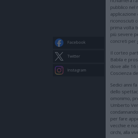
richiamerà l’
pubblico nel 
applicazione d
riconosciuti c
prima volta t
più severe pe
concreti per 
Facebook
Il corteo par
Twitter
Babila e pro
dove alle 16 
Instagram
Coscienza deg
Sedici anni f
dello spettac
omonimo, pro
Umberto Verone
condannando “
per fare appel
vecchie e nu
circhi, alla vi