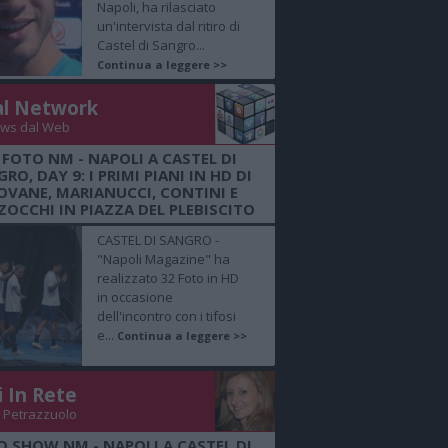
Napoli, ha rilasciato
un'intervista dal ritiro di
Castel di Sangro...
Continua a leggere >>
al Network
ws dal Web
 FOTO NM - NAPOLI A CASTEL DI
RO, DAY 9: I PRIMI PIANI IN HD DI
OVANE, MARIANUCCI, CONTINI E
OCCHI IN PIAZZA DEL PLEBISCITO
CASTEL DI SANGRO -
"Napoli Magazine" ha
realizzato 32 Foto in HD
in occasione
dell'incontro con i tifosi
e...
Continua a leggere >>
i In Rete
 Petrazzuolo
O SHOW NM - NAPOLI A CASTEL DI