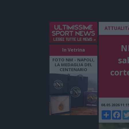
ATTUALIT
N
In Vetrina
sa
FOTO NM - NAPOLI,
LA MEDAGLIA DEL
CENTENARIO
cort
08.05.2026 11:
Share
Faceboo
Twi