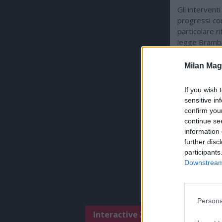
Gli interventi
progressi co
particolare r
legge Brambill
editoriale de 
Susanna Tamar
Milan Mag
presenza di r
If you wish 
sensitive in
confirm you
ULTIMISSI
continue se
information 
further disc
participants
Downstream 
Persona
Interactive Zone