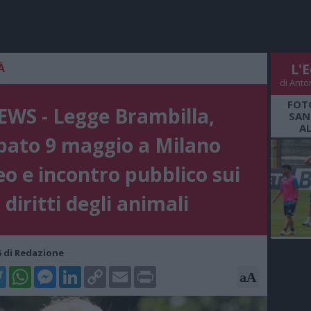
À
L'E
di Anto
FOT
EWS - Legge Brambilla,
SAN
A
bato 9 maggio a Milano
eo e incontro pubblico sui
diritti degli animali
15 di Redazione
k
tter
WhatsApp
Messenger
LinkedIn
Copy
Email
Print
aA
Link