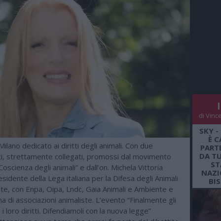
di Vinc
SKY -
È C
ilano dedicato ai diritti degli animali. Con due
PARTE
DA TU
, strettamente collegati, promossi dal movimento
ST
Coscienza degli animali” e dall’on. Michela Vittoria
NAZI
esidente della Lega italiana per la Difesa degli Animali
BI
te, con Enpa, Oipa, Lndc, Gaia Animali e Ambiente e
a di associazioni animaliste. L’evento “Finalmente gli
i loro diritti. Difendiamoli con la nuova legge”