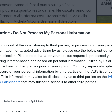
SANGR
 consentiranno di fare il punto sui significativi
mpiuti e su quanto resta da fare. Ne discuteranno, con
iferimento alla riforma costituzionale del 2022 e alla
a, l’on. Michela Vittoria Brambilla, il direttore
"Il Giornale" Vittorio Feltri, le scrittrici Dacia Maraini e
o e Silvia Veronesi della Fondazione Veronesi, alla
azine -
Do Not Process My Personal Information
appresentanti delle principali associazioni animaliste.
to opt-out of the sale, sharing to third parties, or processing of your per
formation for targeted advertising by us, please use the below opt-out s
r selection. Please note that after your opt-out request is processed y
ME ATTUALITÀ
L'An
eing interest-based ads based on personal information utilized by us or
del Nu
disclosed to third parties prior to your opt-out. You may separately opt-
21.07 00:27 - NEWS - Milano, Fedez
portato al pronto soccorso in
VID
losure of your personal information by third parties on the IAB’s list of
D
ambulanza: "Problemi gastrici"
. This information may also be disclosed by us to third parties on the
IA
POM
Participants
that may further disclose it to other third parties.
19.07 07:11 - A MILANO - Tempesta
d'acqua al concerto di Bad Bunny,
evacuate 80mila persone
l Data Processing Opt Outs