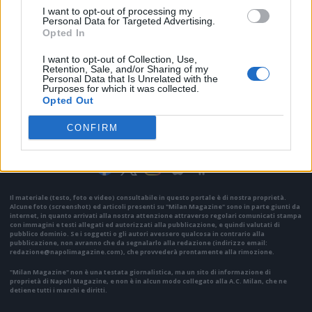
I want to opt-out of processing my
Personal Data for Targeted Advertising.
Opted In
I want to opt-out of Collection, Use,
Retention, Sale, and/or Sharing of my
Personal Data that Is Unrelated with the
Purposes for which it was collected.
Opted Out
VAI ALLA VERSIONE CLASSICA
CONFIRM
Il materiale (testo, foto e video) consultabile in questo portale è di nostra proprietà.
Alcune foto (screenshot) ed articoli presenti su "Milan Magazine" sono in parte giunti da
internet, in quanto arrivati alla nostra attenzione attraverso regolari comunicati stampa
con immagini e testi allegati ed autorizzati alla pubblicazione, e quindi valutati di
pubblico dominio. Se i soggetti o gli autori avessero qualcosa in contrario alla
pubblicazione, non avranno che da segnalarlo alla redazione (indirizzo email:
redazione@napolimagazine.com
), che provvederà prontamente alla rimozione.
"Milan Magazine" non è una testata giornalistica, ma un sito di informazione di
proprietà di Napoli Magazine, e non è in alcun modo collegato alla A.C. Milan, che ne
detiene tutti i marchi e diritti.