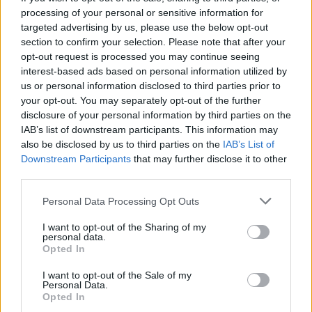
alla loro terza serie playoff consecutiva. Anche in questo caso
processing of your personal or sensitive information for
si affrontano due formazioni reduci dalle fatiche di gara-5
targeted advertising by us, please use the below opt-out
section to confirm your selection. Please note that after your
(vincenti rispettivamente contro Trento e Tortona), ma il
opt-out request is processed you may continue seeing
pronostico della vigilia è nettamente sbilanciato.
interest-based ads based on personal information utilized by
Il successo interno delle V Nere in gara-1 si gioca infatti a
us or personal information disclosed to third parties prior to
1,35, mentre il colpo esterno dei lagunari, come nell'ultimo
your opt-out. You may separately opt-out of the further
precedente dello scorso aprile, è dato a 3,10 Le due favorite
disclosure of your personal information by third parties on the
IAB’s list of downstream participants. This information may
di gara-1 restano anche le principali favorite per la vittoria del
also be disclosed by us to third parties on the
IAB’s List of
titolo. In lavagna comanda il tricolore dell’Olimpia Milano a
Downstream Participants
that may further disclose it to other
1,85, tallonato dalla Virtus Bologna a 2,85. Più staccate le due
third parties.
outsider: il trionfo di Brescia paga 8,50 volte la posta, quota
che raddoppia fino a 17,00 per l'impresa di Venezia.
Personal Data Processing Opt Outs
I want to opt-out of the Sharing of my
personal data.
Opted In
I want to opt-out of the Sale of my
Personal Data.
Opted In