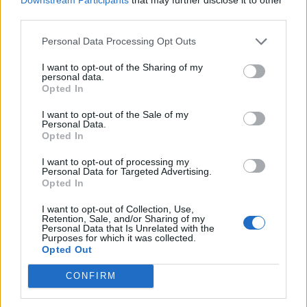
third parties.
Personal Data Processing Opt Outs
I want to opt-out of the Sharing of my
personal data.
Opted In
I want to opt-out of the Sale of my
VAI ALLA VERSIONE CLASSICA
Personal Data.
Opted In
I want to opt-out of processing my
Personal Data for Targeted Advertising.
Opted In
Il materiale (testo, foto e video) consultabile in questo portale è di nostra proprietà.
Alcune foto (screenshot) ed articoli presenti su "Milan Magazine" sono in parte giunti da
internet, in quanto arrivati alla nostra attenzione attraverso regolari comunicati stampa
I want to opt-out of Collection, Use,
con immagini e testi allegati ed autorizzati alla pubblicazione, e quindi valutati di
Retention, Sale, and/or Sharing of my
pubblico dominio. Se i soggetti o gli autori avessero qualcosa in contrario alla
Personal Data that Is Unrelated with the
pubblicazione, non avranno che da segnalarlo alla redazione (indirizzo email:
Purposes for which it was collected.
redazione@napolimagazine.com
), che provvederà prontamente alla rimozione.
Opted Out
"Milan Magazine" non è una testata giornalistica, ma un sito di informazione di
proprietà di Napoli Magazine, e non è in alcun modo collegato alla A.C. Milan, che ne
CONFIRM
detiene tutti i marchi e diritti.