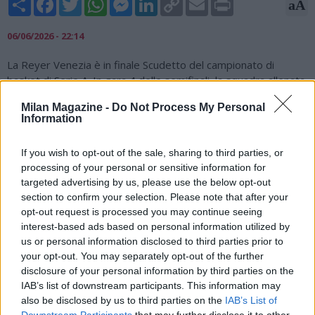
aA
Link
06/06/2026 - 22:14
La Reyer Venezia è in finale Scudetto del campionato di
basket di Serie A. In gara 4 delle semifinali, la squadra allenata
da Neven Spahija ha battuto la Virtus Bologna per 90-83,
Milan Magazine -
Do Not Process My Personal
chiudendo così la serie sul 3-1. Venezia incontrerà in finale
Information
l'Olimpia Milano, che ha concluso ieri con lo stesso risultato la
serie contro Brescia. Per Venezia 30 i punti di Cole, 22 di
If you wish to opt-out of the sale, sharing to third parties, or
Tessitori e 17 di Parks. Per la Virtus, campione d'Italia in carica
processing of your personal or sensitive information for
e prima nella regular season, sono stati 19 i punti di Niang, 17
targeted advertising by us, please use the below opt-out
quelli di Edwards e Morgan.
section to confirm your selection. Please note that after your
opt-out request is processed you may continue seeing
interest-based ads based on personal information utilized by
us or personal information disclosed to third parties prior to
your opt-out. You may separately opt-out of the further
disclosure of your personal information by third parties on the
IAB’s list of downstream participants. This information may
also be disclosed by us to third parties on the
IAB’s List of
Downstream Participants
that may further disclose it to other