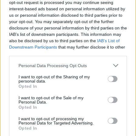
opt-out request is processed you may continue seeing
stanno pensando di ritornare nel loro paese proprio a seguito
interest-based ads based on personal information utilized by
anche di tutti i problemi che ci sono in giro per l'Europa. Non
us or personal information disclosed to third parties prior to
mi sembra che le nostre preoccupazioni siano poco condivise
your opt-out. You may separately opt-out of the further
né dalla cittadinanza né dal resto d'Europa, quindi non c'è un
disclosure of your personal information by third parties on the
caso bolognese. Ci sono problematiche di ordine pubblico che
IAB’s list of downstream participants. This information may
vanno gestite".
also be disclosed by us to third parties on the
IAB’s List of
Downstream Participants
that may further disclose it to other
third parties.
Personal Data Processing Opt Outs
I want to opt-out of the Sharing of my
personal data.
Opted In
I want to opt-out of the Sale of my
Personal Data.
Opted In
I want to opt-out of processing my
Personal Data for Targeted Advertising.
Opted In