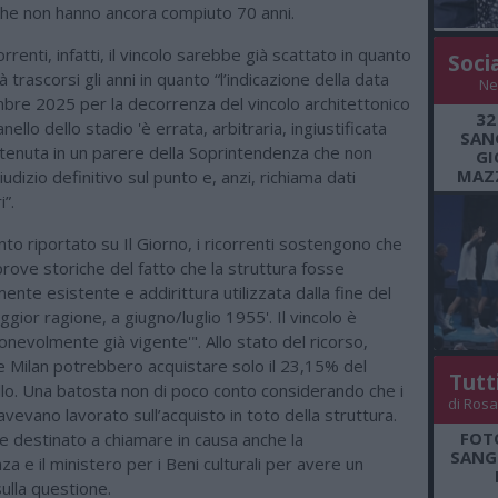
he non hanno ancora compiuto 70 anni.
rrenti, infatti, il vincolo sarebbe già scattato in quanto
Soci
 trascorsi gli anni in quanto “l’indicazione della data
Ne
bre 2025 per la decorrenza del vincolo architettonico
32
ello dello stadio 'è errata, arbitraria, ingiustificata
SANG
ntenuta in un parere della Soprintendenza che non
GI
MAZZ
udizio definitivo sul punto e, anzi, richiama dati
i”.
o riportato su Il Giorno, i ricorrenti sostengono che
rove storiche del fatto che la struttura fosse
nte esistente e addirittura utilizzata dalla fine del
gior ragione, a giugno/luglio 1955'. Il vincolo è
onevolmente già vigente'". Allo stato del ricorso,
 e Milan potrebbero acquistare solo il 23,15% del
Tutt
lo. Una batosta non di poco conto considerando che i
di Rosa
 avevano lavorato sull’acquisto in toto della struttura.
FOT
 destinato a chiamare in causa anche la
SANGR
a e il ministero per i Beni culturali per avere un
ulla questione.