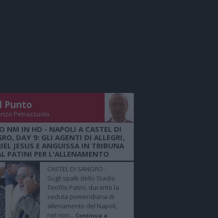
Il Punto
enzo Petrazzuolo
O NM IN HD - NAPOLI A CASTEL DI
RO, DAY 9: GLI AGENTI DI ALLEGRI,
IEL JESUS E ANGUISSA IN TRIBUNA
AL PATINI PER L'ALLENAMENTO
CASTEL DI SANGRO -
Sugli spalti dello Stadio
Teofilo Patini, durante la
seduta pomeridiana di
allenamento del Napoli,
nel non...
Continua a