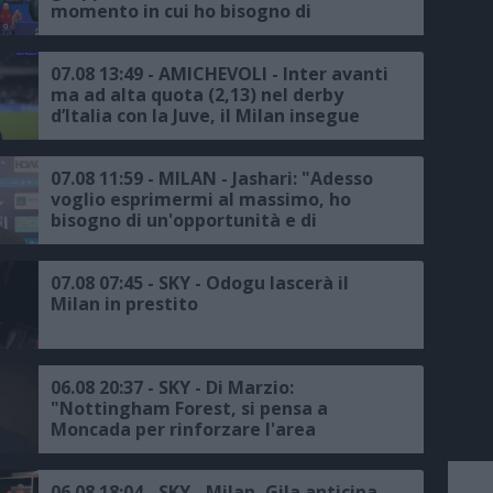
momento in cui ho bisogno di
raccogliere le informazioni per fare le
scelte giuste"
07.08 13:49 - AMICHEVOLI - Inter avanti
ma ad alta quota (2,13) nel derby
d’Italia con la Juve, il Milan insegue
contro il Chelsea
07.08 11:59 - MILAN - Jashari: "Adesso
voglio esprimermi al massimo, ho
bisogno di un'opportunità e di
continuità, avremmo voluto
disputare la Champions, ma c'è un
trofeo europeo da conquistare"
07.08 07:45 - SKY - Odogu lascerà il
Milan in prestito
06.08 20:37 - SKY - Di Marzio:
"Nottingham Forest, si pensa a
Moncada per rinforzare l'area
sportiva, proposta all'ex dirigente del
Milan"
06.08 18:04 - SKY - Milan, Gila anticipa