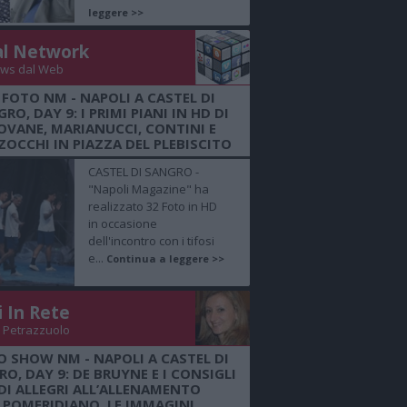
leggere >>
al Network
ws dal Web
 FOTO NM - NAPOLI A CASTEL DI
RO, DAY 9: I PRIMI PIANI IN HD DI
OVANE, MARIANUCCI, CONTINI E
OCCHI IN PIAZZA DEL PLEBISCITO
CASTEL DI SANGRO -
"Napoli Magazine" ha
realizzato 32 Foto in HD
in occasione
dell'incontro con i tifosi
e...
Continua a leggere >>
i In Rete
 Petrazzuolo
O SHOW NM - NAPOLI A CASTEL DI
O, DAY 9: DE BRUYNE E I CONSIGLI
DI ALLEGRI ALL’ALLENAMENTO
POMERIDIANO, LE IMMAGINI