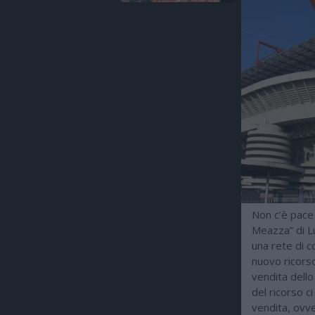
Non c’è pace 
Meazza” di L
una rete di c
nuovo ricorso
vendita dello
del ricorso ci
vendita, ovver