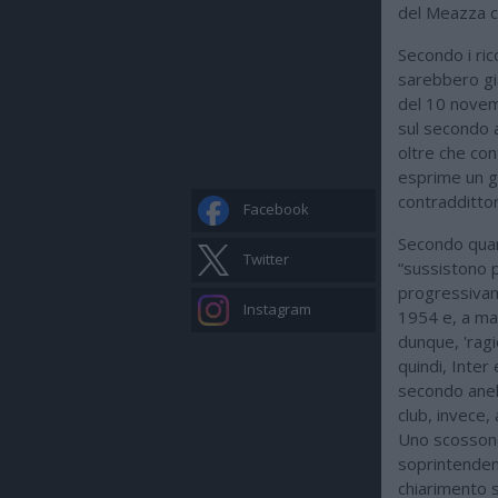
del Meazza c
Secondo i rico
sarebbero già
del 10 novem
sul secondo an
oltre che co
esprime un gi
contraddittor
Facebook
Secondo quant
Twitter
“sussistono p
progressivame
Instagram
1954 e, a mag
dunque, 'ragi
quindi, Inter
secondo anel
club, invece,
Uno scossone
soprintendenz
chiarimento s