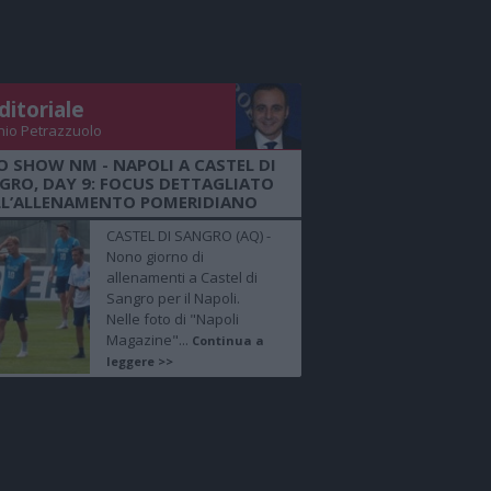
ditoriale
nio Petrazzuolo
O SHOW NM - NAPOLI A CASTEL DI
GRO, DAY 9: FOCUS DETTAGLIATO
LL’ALLENAMENTO POMERIDIANO
CASTEL DI SANGRO (AQ) -
Nono giorno di
allenamenti a Castel di
Sangro per il Napoli.
Nelle foto di "Napoli
Magazine"...
Continua a
leggere >>