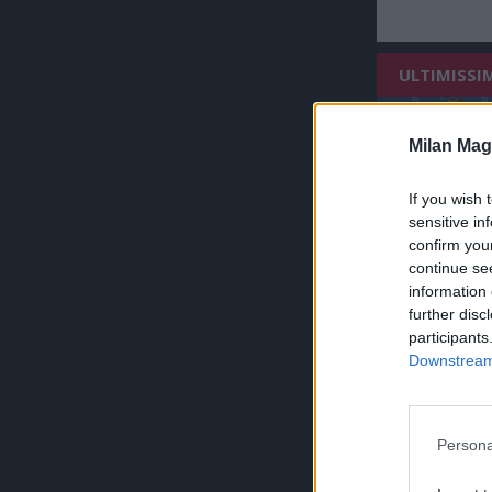
ULTIMISSI
Milan Mag
If you wish 
sensitive in
confirm you
continue se
information 
further disc
participants
Downstream 
Persona