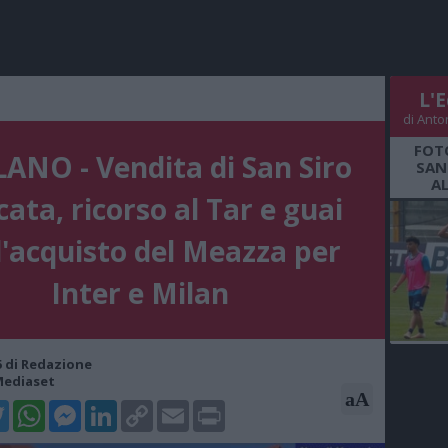
L'E
di Anto
FOT
ANO - Vendita di San Siro
SAN
A
cata, ricorso al Tar e guai
l'acquisto del Meazza per
Inter e Milan
05 di Redazione
Mediaset
aA
k
tter
WhatsApp
Messenger
LinkedIn
Copy
Email
Print
Link