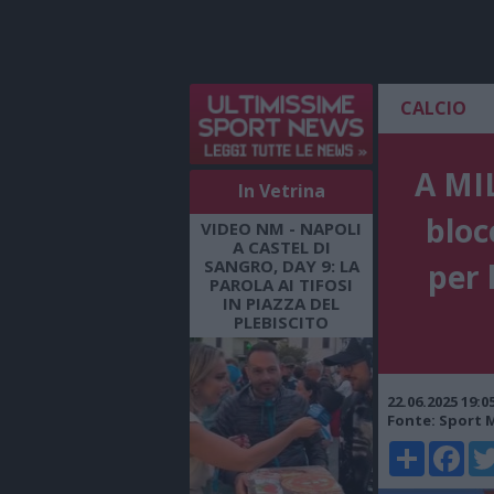
CALCIO
A MIL
In Vetrina
bloc
VIDEO NM - NAPOLI
A CASTEL DI
SANGRO, DAY 9: LA
per 
PAROLA AI TIFOSI
IN PIAZZA DEL
PLEBISCITO
22.06.2025 19:
Fonte: Sport 
Share
Faceboo
Twi