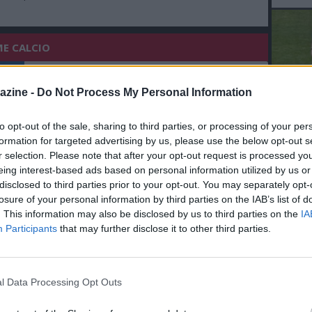
ME CALCIO
08.08 16:28 - AMICHEVOLI - Milan ko 3-0
contro il Chelsea: in gol Joao Pedro e
azine -
Do Not Process My Personal Information
Caicedo
to opt-out of the sale, sharing to third parties, or processing of your per
L'An
08.08 15:26 - IL PARERE - Canovi:
formation for targeted advertising by us, please use the below opt-out s
del Nu
"Scudetto? Inter favorita, subito dopo
r selection. Please note that after your opt-out request is processed y
VID
Napoli e Como, il Milan una
eing interest-based ads based on personal information utilized by us or
RIE
scommessa"
disclosed to third parties prior to your opt-out. You may separately opt-
losure of your personal information by third parties on the IAB’s list of
08.08 13:42 - AMICHEVOLE - Chelsea-
. This information may also be disclosed by us to third parties on the
IA
Milan, ecco le formazioni ufficiali
Participants
that may further disclose it to other third parties.
08.08 13:28 - MEDIASET - Milan, Leao
l Data Processing Opt Outs
sembra più vicino alla permanenza