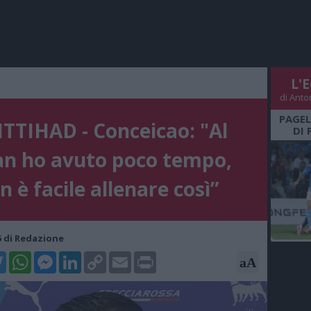
L'E
di Anto
PAGEL
ITTIHAD - Conceicao: "Al
DI 
an ho avuto poco tempo,
n è facile allenare così”
45 di Redazione
k
tter
WhatsApp
Messenger
LinkedIn
Copy
Email
Print
aA
Link