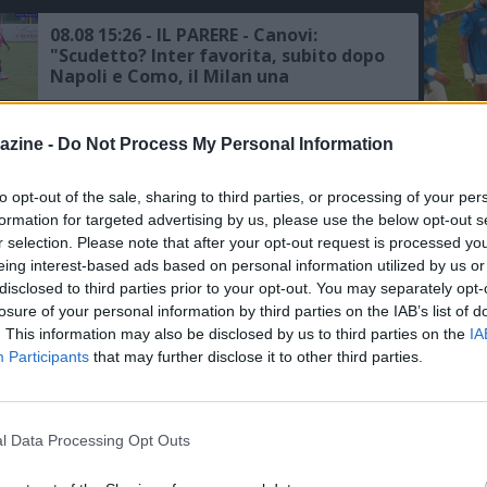
08.08 15:26 - IL PARERE - Canovi:
"Scudetto? Inter favorita, subito dopo
Napoli e Como, il Milan una
scommessa"
L'An
08.08 13:42 - AMICHEVOLE - Chelsea-
azine -
Do Not Process My Personal Information
Milan, ecco le formazioni ufficiali
del Nu
FOTO
to opt-out of the sale, sharing to third parties, or processing of your per
C
formation for targeted advertising by us, please use the below opt-out s
08.08 13:28 - MEDIASET - Milan, Leao
r selection. Please note that after your opt-out request is processed y
sembra più vicino alla permanenza
eing interest-based ads based on personal information utilized by us or
disclosed to third parties prior to your opt-out. You may separately opt-
losure of your personal information by third parties on the IAB’s list of
. This information may also be disclosed by us to third parties on the
IA
08.08 11:30 - DALL'ARGENTINA - Milan,
Participants
that may further disclose it to other third parties.
c'è un'offerta rossonera per Paredes
l Data Processing Opt Outs
07.08 19:43 - SKY - Milan, Jashari:
"Amorim? Mi piace il suo calcio, è un