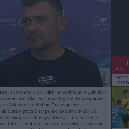
di Vinc
FOTO
CELT
cao, ex allenatore del Milan, ha parlato ad A Bola della
sperienza al Milan la scorsa stagione. Le sue parole:
 fare l’allenatore del Milan. È una squadra
abituata a giocare stagioni di altissimo livello e a
nali di Champions. Al tempo stesso, il momento era
ro stato chiamato per portare a termine un lavoro in