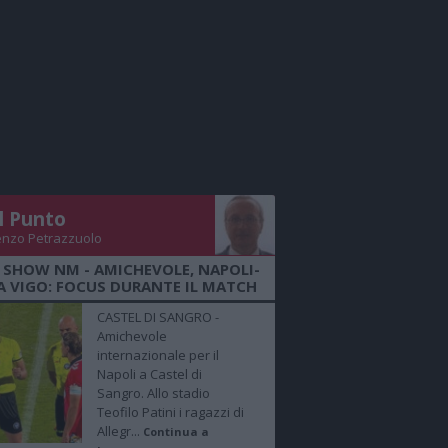
Il Punto
enzo Petrazzuolo
 SHOW NM - AMICHEVOLE, NAPOLI-
A VIGO: FOCUS DURANTE IL MATCH
CASTEL DI SANGRO -
Amichevole
internazionale per il
Napoli a Castel di
Sangro. Allo stadio
Teofilo Patini i ragazzi di
Allegr...
Continua a