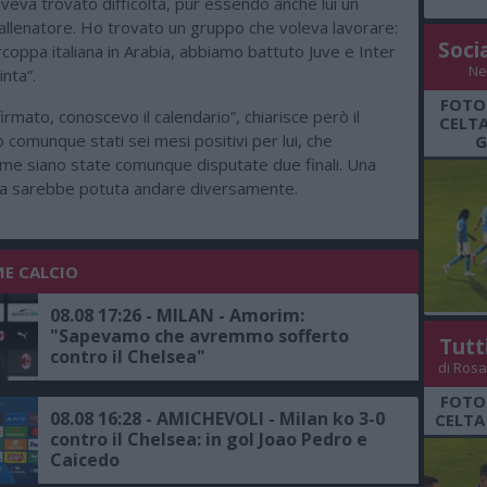
veva trovato difficoltà, pur essendo anche lui un
allenatore. Ho trovato un gruppo che voleva lavorare:
Soci
rcoppa italiana in Arabia, abbiamo battuto Juve e Inter
Ne
inta”.
FOTO
rmato, conoscevo il calendario”, chiarisce però il
CELTA
o comunque stati sei mesi positivi per lui, che
G
ome siano state comunque disputate due finali. Una
a sarebbe potuta andare diversamente.
ME CALCIO
08.08 17:26 - MILAN - Amorim:
"Sapevamo che avremmo sofferto
Tutt
contro il Chelsea"
di Rosa
FOTO
08.08 16:28 - AMICHEVOLI - Milan ko 3-0
CELTA
contro il Chelsea: in gol Joao Pedro e
Caicedo