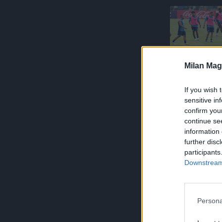
Milan Mag
If you wish 
sensitive in
confirm you
continue se
information 
further disc
participants
Downstream 
Persona