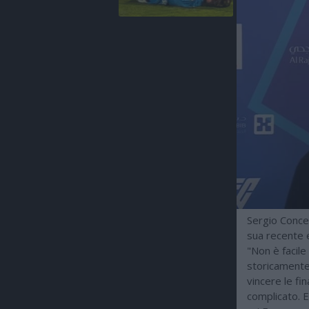
Sergio Concei
sua recente e
"Non è facile
storicamente 
vincere le fi
complicato. E