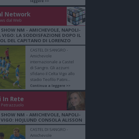
leggere >>
al Network
ws dal Web
 SHOW NM - AMICHEVOLE, NAPOLI-
 VIGO: LA SODDISFAZIONE DOPO IL
OL DEL CAPITANO DI LORENZO
CASTEL DI SANGRO -
Amichevole
internazionale a Castel
di Sangro. Gli azzurri
sfidano il Celta Vigo allo
stadio Teofilo Patini...
Continua a leggere >>
i In Rete
 Petrazzuolo
 SHOW NM - AMICHEVOLE, NAPOLI-
 VIGO: HOJLUND CONSOLA ALISSON
CASTEL DI SANGRO -
Amichevole