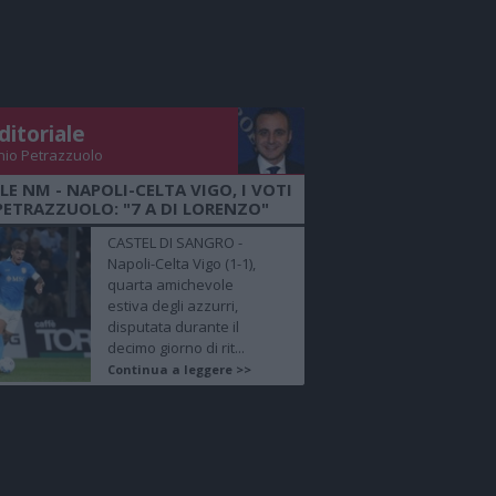
ditoriale
nio Petrazzuolo
LE NM - NAPOLI-CELTA VIGO, I VOTI
PETRAZZUOLO: "7 A DI LORENZO"
CASTEL DI SANGRO -
Napoli-Celta Vigo (1-1),
quarta amichevole
estiva degli azzurri,
disputata durante il
decimo giorno di rit...
Continua a leggere >>