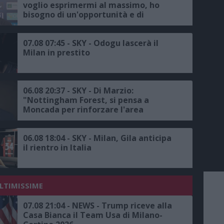
voglio esprimermi al massimo, ho
bisogno di un'opportunità e di
continuità, avremmo voluto
disputare la Champions, ma c'è un
trofeo europeo da conquistare"
07.08 07:45 - SKY - Odogu lascerà il
Milan in prestito
06.08 20:37 - SKY - Di Marzio:
"Nottingham Forest, si pensa a
Moncada per rinforzare l'area
sportiva, proposta all'ex dirigente del
Milan"
06.08 18:04 - SKY - Milan, Gila anticipa
il rientro in Italia
ULTIMISSIME
07.08 21:04 - NEWS - Trump riceve alla
Casa Bianca il Team Usa di Milano-