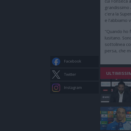
cui Fonseca a
grandissimo 
c’era la Supe
e l’abbiamo v
"Quando ho fi
lusitano. Son
sottolinea c
persa, che m
Facebook
ULTIMISSI
Twitter
Instagram