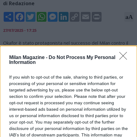
di Redazione
Share
Facebook
Twitter
WhatsApp
Messenger
LinkedIn
Copy
Email
Print
aA
Link
27/07/2025 - 17:25
Okafor è stato protagonista nel successo del Milan contro il
Liverpool in amichevole. L'ex Napoli ha segnato una doppietta.
Ecco cosa si legge su Il Giornale: "A proposito della panchina:
Milan Magazine -
Do Not Process My Personal
Information
la prova di Okafor è un altro indizio che racconta il valore dei
sei mesi vissuti a Napoli con Antonio Conte. Averlo per dare il
cambio a Leao è un’arma in più. Ma forse la news più
If you wish to opt-out of the sale, sharing to third parties, or
interessante è quella che arriva dal club: «mai trattato con il
processing of your personal or sensitive information for
Bologna» fanno sapere, specie poi se in prestito col rischio
targeted advertising by us, please use the below opt-out
che te lo rispediscano indietro dopo averlo usato per una
section to confirm your selection. Please note that after your
opt-out request is processed you may continue seeing
stagione”.
interest-based ads based on personal information utilized by
us or personal information disclosed to third parties prior to
your opt-out. You may separately opt-out of the further
disclosure of your personal information by third parties on the
IAB’s list of downstream participants. This information may