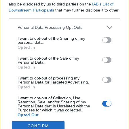
also be disclosed by us to third parties on the
IAB’s List of
Downstream Participants
that may further disclose it to other
third parties.
Personal Data Processing Opt Outs
I want to opt-out of the Sharing of my
personal data.
Opted In
I want to opt-out of the Sale of my
Personal Data.
Opted In
VAI ALLA VERSIONE CLASSICA
I want to opt-out of processing my
Personal Data for Targeted Advertising.
Opted In
I want to opt-out of Collection, Use,
Il materiale (testo, foto e video) consultabile in questo portale è di nostra proprietà.
Retention, Sale, and/or Sharing of my
Alcune foto (screenshot) ed articoli presenti su "Milan Magazine" sono in parte giunti da
Personal Data that Is Unrelated with the
internet, in quanto arrivati alla nostra attenzione attraverso regolari comunicati stampa
Purposes for which it was collected.
con immagini e testi allegati ed autorizzati alla pubblicazione, e quindi valutati di
pubblico dominio. Se i soggetti o gli autori avessero qualcosa in contrario alla
Opted Out
pubblicazione, non avranno che da segnalarlo alla redazione (indirizzo email:
redazione@napolimagazine.com
), che provvederà prontamente alla rimozione.
CONFIRM