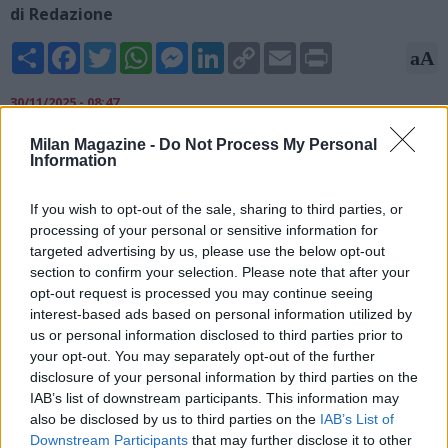
di Redazione
Share
Facebook
Twitter
WhatsApp
Messenger
LinkedIn
Copy
Email
Print
aA
Link
30/11/2025 - 08:47
Gianpaolo Calvarese, ex arbitro di Serie A e opinionista, ha
Milan Magazine -
Do Not Process My Personal
Information
commentato su X l'episodio di Milan-Lazio del presunto fallo di
mano di Pavlovic su un tiro di Romagnoli: "Milan-Lazio: Collu e
Di Paolo si complicano la vita da soli. Non c'è fallo di Marusic su
If you wish to opt-out of the sale, sharing to third parties, or
Pavlovic, e il serbo non commette fallo di mano. Review
processing of your personal or sensitive information for
cervellotica e tecnicamente sbagliata".
targeted advertising by us, please use the below opt-out
section to confirm your selection. Please note that after your
opt-out request is processed you may continue seeing
interest-based ads based on personal information utilized by
us or personal information disclosed to third parties prior to
your opt-out. You may separately opt-out of the further
disclosure of your personal information by third parties on the
IAB’s list of downstream participants. This information may
also be disclosed by us to third parties on the
IAB’s List of
Downstream Participants
that may further disclose it to other