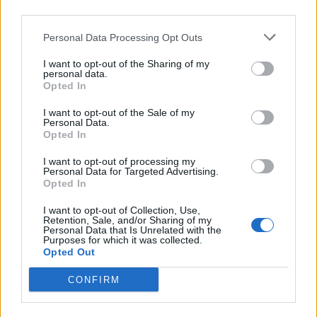
third parties.
Personal Data Processing Opt Outs
I want to opt-out of the Sharing of my
personal data.
Opted In
VAI ALLA VERSIONE CLASSICA
I want to opt-out of the Sale of my
Personal Data.
Opted In
I want to opt-out of processing my
Personal Data for Targeted Advertising.
Opted In
Il materiale (testo, foto e video) consultabile in questo portale è di nostra proprietà.
Alcune foto (screenshot) ed articoli presenti su "Milan Magazine" sono in parte giunti da
internet, in quanto arrivati alla nostra attenzione attraverso regolari comunicati stampa
I want to opt-out of Collection, Use,
con immagini e testi allegati ed autorizzati alla pubblicazione, e quindi valutati di
Retention, Sale, and/or Sharing of my
pubblico dominio. Se i soggetti o gli autori avessero qualcosa in contrario alla
Personal Data that Is Unrelated with the
pubblicazione, non avranno che da segnalarlo alla redazione (indirizzo email:
redazione@napolimagazine.com
), che provvederà prontamente alla rimozione.
Purposes for which it was collected.
Opted Out
"Milan Magazine" non è una testata giornalistica, ma un sito di informazione di
proprietà di Napoli Magazine, e non è in alcun modo collegato alla A.C. Milan, che ne
detiene tutti i marchi e diritti.
CONFIRM