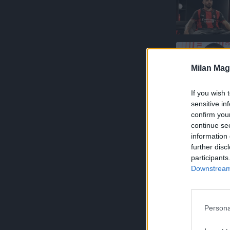
Milan Mag
If you wish 
sensitive in
confirm you
continue se
information 
further disc
participants
Downstream 
Persona