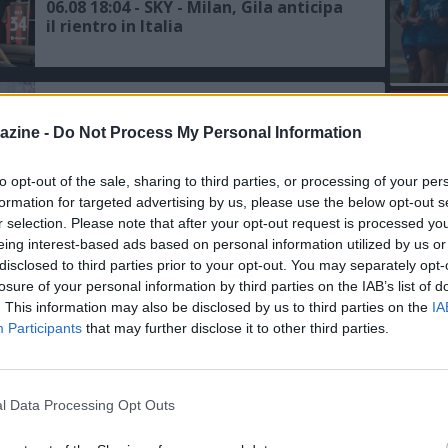
06.08 18:04 - SKY - Milan, Gila anticipa
il rientro in Italia
06.08 15:48 - CALCIOMERCATO - Milan,
L'An
ancora zero uscite sul mercato, per i
azine -
Do Not Process My Personal Information
del Nu
bookie (a 1,57) Fofana sarà il primo a
salutare
FO
R
to opt-out of the sale, sharing to third parties, or processing of your per
06.08 13:01 - SKY - Milan, rifiutata
formation for targeted advertising by us, please use the below opt-out s
un'offerta del Galatasaray per Leao
r selection. Please note that after your opt-out request is processed y
eing interest-based ads based on personal information utilized by us or
disclosed to third parties prior to your opt-out. You may separately opt-
losure of your personal information by third parties on the IAB’s list of
06.08 11:31 - MEDIASET - Il Galatasaray
. This information may also be disclosed by us to third parties on the
IA
ci riprova per Leao: pronta la prima
offerta al Milan
Participants
that may further disclose it to other third parties.
06.08 00:18 - JASHARI - L'agente: "Ha le
qualità per giocare in questo Milan"
l Data Processing Opt Outs