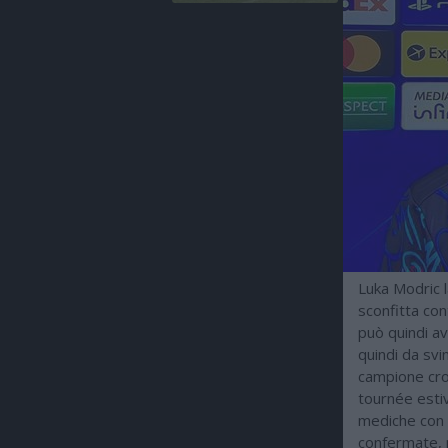
Luka Modric l
sconfitta con
può quindi ave
quindi da svin
campione cro
tournée estiv
mediche con 
confermate, p