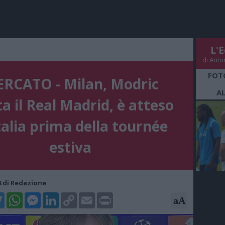
L'E
di Anto
FOT
RCATO - Milan, Modric
A
ta il Real Madrid, è atteso
talia prima della tournée
estiva
38 di Redazione
k
tter
WhatsApp
Messenger
LinkedIn
Copy
Email
Print
aA
Link