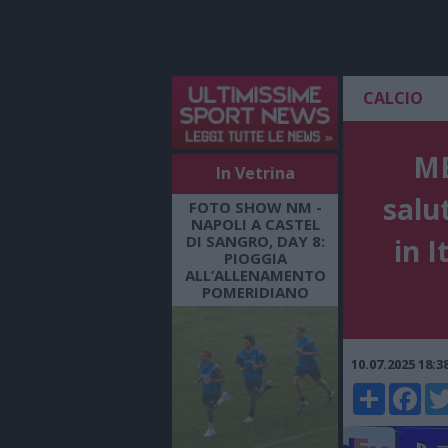
CALCIO
ME
In Vetrina
salu
FOTO SHOW NM -
NAPOLI A CASTEL
DI SANGRO, DAY 8:
in I
PIOGGIA
ALL’ALLENAMENTO
POMERIDIANO
10.07.2025 18:
Share
Faceboo
Twi