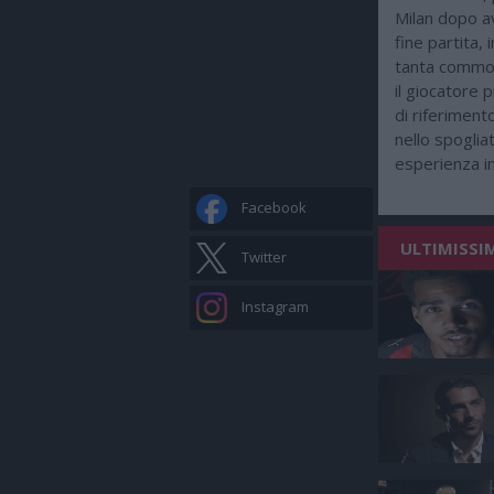
Milan dopo av
fine partita,
tanta commozi
il giocatore 
di riferiment
nello spoglia
esperienza in
Facebook
ULTIMISSI
Twitter
Instagram