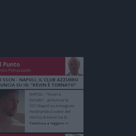
Il Punto
enzo Petrazzuolo
O SSCN - NAPOLI, IL CLUB AZZURRO
UNCIA SU IG: "KEVIN È TORNATO"
NAPOLI - "Kevin è
tornato", annuncia la
SSC Napoli su Instagram
mostrando il video del
ritorno di Kevin De B...
Continua a leggere >>