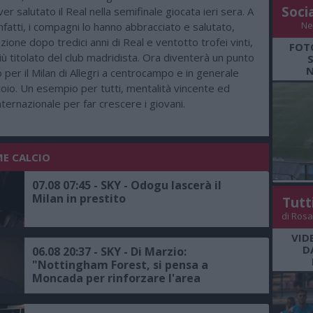
Soci
er salutato il Real nella semifinale giocata ieri sera. A
Ne
 infatti, i compagni lo hanno abbracciato e salutato,
one dopo tredici anni di Real e ventotto trofei vinti,
FOT
più titolato del club madridista. Ora diventerà un punto
N
o per il Milan di Allegri a centrocampo e in generale
toio. Un esempio per tutti, mentalità vincente ed
ternazionale per far crescere i giovani.
ME CALCIO
07.08 07:45 - SKY - Odogu lascerà il
Milan in prestito
Tutt
di Rosa
VID
D
06.08 20:37 - SKY - Di Marzio:
"Nottingham Forest, si pensa a
Moncada per rinforzare l'area
sportiva, proposta all'ex dirigente del
Milan"