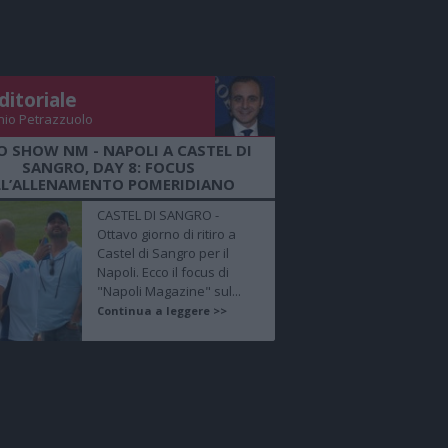
ditoriale
nio Petrazzuolo
O SHOW NM - NAPOLI A CASTEL DI
SANGRO, DAY 8: FOCUS
LL’ALLENAMENTO POMERIDIANO
CASTEL DI SANGRO -
Ottavo giorno di ritiro a
Castel di Sangro per il
Napoli. Ecco il focus di
"Napoli Magazine" sul...
Continua a leggere >>