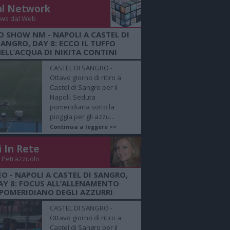
al Network
ws dal Web
O SHOW NM - NAPOLI A CASTEL DI
SANGRO, DAY 8: ECCO IL TUFFO
ELL’ACQUA DI NIKITA CONTINI
CASTEL DI SANGRO -
Ottavo giorno di ritiro a
Castel di Sangro per il
Napoli. Seduta
pomeridiana sotto la
pioggia per gli azzu...
Continua a leggere >>
i In Rete
 Petrazzuolo
EO - NAPOLI A CASTEL DI SANGRO,
AY 8: FOCUS ALL’ALLENAMENTO
POMERIDIANO DEGLI AZZURRI
CASTEL DI SANGRO -
Ottavo giorno di ritiro a
Castel di Sangro per il