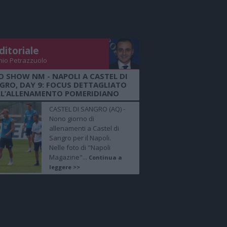
ditoriale
nio Petrazzuolo
O SHOW NM - NAPOLI A CASTEL DI
GRO, DAY 9: FOCUS DETTAGLIATO
LL’ALLENAMENTO POMERIDIANO
CASTEL DI SANGRO (AQ) -
Nono giorno di
allenamenti a Castel di
Sangro per il Napoli.
Nelle foto di "Napoli
Magazine"...
Continua a
leggere >>