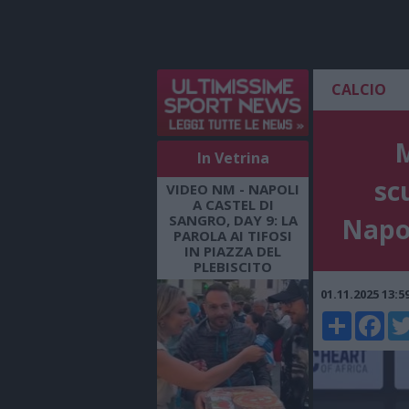
CALCIO
M
In Vetrina
scu
VIDEO NM - NAPOLI
A CASTEL DI
SANGRO, DAY 9: LA
Napol
PAROLA AI TIFOSI
IN PIAZZA DEL
PLEBISCITO
01.11.2025 13:
Share
Faceboo
Twi