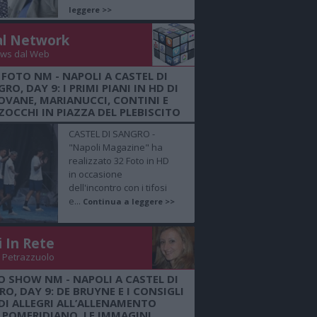
leggere >>
al Network
ws dal Web
 FOTO NM - NAPOLI A CASTEL DI
RO, DAY 9: I PRIMI PIANI IN HD DI
OVANE, MARIANUCCI, CONTINI E
OCCHI IN PIAZZA DEL PLEBISCITO
CASTEL DI SANGRO -
"Napoli Magazine" ha
realizzato 32 Foto in HD
in occasione
dell'incontro con i tifosi
e...
Continua a leggere >>
i In Rete
 Petrazzuolo
O SHOW NM - NAPOLI A CASTEL DI
O, DAY 9: DE BRUYNE E I CONSIGLI
DI ALLEGRI ALL’ALLENAMENTO
POMERIDIANO, LE IMMAGINI