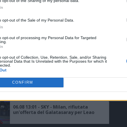
o opt-out of the Sharing of my personal data.
Milan in prestito
In
o opt-out of the Sale of my Personal Data.
06.08 20:37 - SKY - Di Marzio:
In
"Nottingham Forest, si pensa a
Moncada per rinforzare l'area
to opt-out of processing my Personal Data for Targeted
sportiva, proposta all'ex dirigente del
ing.
In
Milan"
06.08 18:04 - SKY - Milan, Gila anticipa
o opt-out of Collection, Use, Retention, Sale, and/or Sharing
il rientro in Italia
ersonal Data that Is Unrelated with the Purposes for which it
lected.
Out
06.08 15:48 - CALCIOMERCATO - Milan,
CONFIRM
ancora zero uscite sul mercato, per i
bookie (a 1,57) Fofana sarà il primo a
salutare
06.08 13:01 - SKY - Milan, rifiutata
un'offerta del Galatasaray per Leao