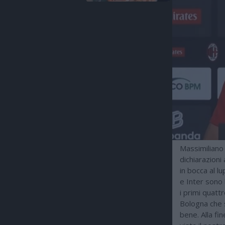
Massimiliano A
dichiarazioni 
in bocca al lu
e Inter sono 
i primi quatt
Bologna che 
bene. Alla fi