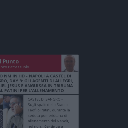
Il Punto
enzo Petrazzuolo
O NM IN HD - NAPOLI A CASTEL DI
RO, DAY 9: GLI AGENTI DI ALLEGRI,
IEL JESUS E ANGUISSA IN TRIBUNA
AL PATINI PER L'ALLENAMENTO
CASTEL DI SANGRO -
Sugli spalti dello Stadio
Teofilo Patini, durante la
seduta pomeridiana di
allenamento del Napoli,
nel non...
Continua a