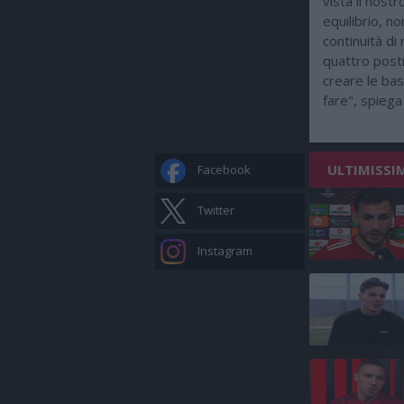
vista il nost
equilibrio, n
continuità di 
quattro posti
creare le bas
fare", spiega
ULTIMISSI
Facebook
Twitter
Instagram