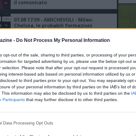
il comunicato
07.08 17:59 - AMICHEVOLI - Milan-
Chelsea, le probabili formazioni
azine -
Do Not Process My Personal Information
07.08 14:16 - MILAN - Amorim: "Il
gruppo è numeroso e siamo al
to opt-out of the sale, sharing to third parties, or processing of your per
L'An
momento in cui ho bisogno di
formation for targeted advertising by us, please use the below opt-out s
del Nu
raccogliere le informazioni per fare le
r selection. Please note that after your opt-out request is processed y
scelte giuste"
VID
eing interest-based ads based on personal information utilized by us or
RIE
07.08 13:49 - AMICHEVOLI - Inter avanti
disclosed to third parties prior to your opt-out. You may separately opt-
ma ad alta quota (2,13) nel derby
losure of your personal information by third parties on the IAB’s list of
d’Italia con la Juve, il Milan insegue
. This information may also be disclosed by us to third parties on the
IA
contro il Chelsea
Participants
that may further disclose it to other third parties.
07.08 11:59 - MILAN - Jashari: "Adesso
voglio esprimermi al massimo, ho
bisogno di un'opportunità e di
continuità, avremmo voluto
l Data Processing Opt Outs
disputare la Champions, ma c'è un
trofeo europeo da conquistare"
07.08 07:45 - SKY - Odogu lascerà il