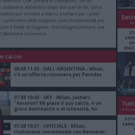
ro obiettivo, cioè tornare in Champions. Serve
on dobbiamo abbatterci dopo due pari di fila. Serve
risultati per arrivare a marzo a lottare per i primi
Soci
. I primi mesi della stagione sono fondamentali per
Ne
i per il finale di stagione. Non bisogna pensare, ma
32
 l'allenatore rossonero.
SANG
GI
MAZZ
ME CALCIO
08.08 11:30 - DALL'ARGENTINA - Milan,
c'è un'offerta rossonera per Paredes
07.08 19:43 - SKY - Milan, Jashari:
"Amorim? Mi piace il suo calcio, è un
Tutt
gioco dominante e di intensità, ho
di Rosa
grande rispetto per il mister"
FOT
SANGR
07.08 19:31 - UFFICIALE - Milan,
risoluzione consensuale con Bennacer,