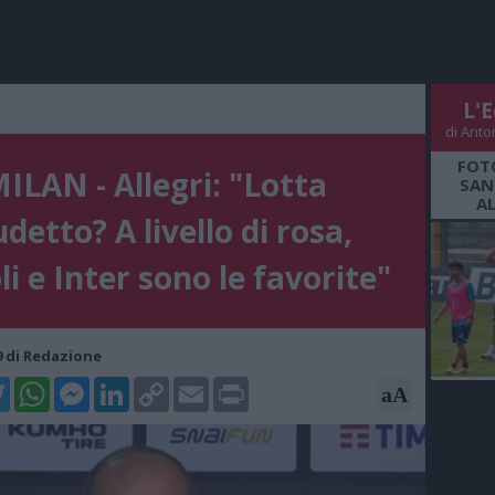
L'E
di Anto
FOT
ILAN - Allegri: "Lotta
SAN
A
detto? A livello di rosa,
i e Inter sono le favorite"
59 di Redazione
k
tter
WhatsApp
Messenger
LinkedIn
Copy
Email
Print
aA
Link