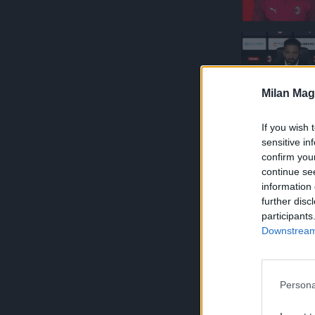
Milan Mag
If you wish 
sensitive in
confirm you
continue se
information 
further disc
participants
Downstream 
Persona