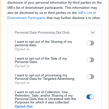
disclosure of your personal information by third parties on the
IAB’s list of downstream participants. This information may
also be disclosed by us to third parties on the
IAB’s List of
Downstream Participants
that may further disclose it to other
third parties.
Personal Data Processing Opt Outs
I want to opt-out of the Sharing of my
personal data.
Opted In
I want to opt-out of the Sale of my
Personal Data.
Opted In
I want to opt-out of processing my
VAI ALLA VERSIONE CLASSICA
Personal Data for Targeted Advertising.
Opted In
I want to opt-out of Collection, Use,
Retention, Sale, and/or Sharing of my
Personal Data that Is Unrelated with the
Purposes for which it was collected.
Il materiale (testo, foto e video) consultabile in questo portale è di nostra proprietà.
Alcune foto (screenshot) ed articoli presenti su "Milan Magazine" sono in parte giunti da
Opted Out
internet, in quanto arrivati alla nostra attenzione attraverso regolari comunicati stampa