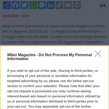
Share
Facebook
Twitter
WhatsApp
Messenger
LinkedIn
Copy
Email
Print
aA
Link
03/07/2025 - 12:35
Milan e Puma presentano la nuova seconda maglia rossonera
per la stagione 2025/2026. "La maglia, iconicamente bianca -
si legge nella nota del Milan-, è valorizzata da dettagli dinamici
in rosso e nero e segna il ritorno del leggendario Diavoletto
sul petto, simbolo storico introdotto negli anni '80".La nuova
maglia debutterà in campo il prossimo 23 luglio in amichevole
Milan Magazine -
Do Not Process My Personal
contro l'Arsenal nel Pre-Season Tour nella regione Asia-
Information
Pacifico. "Il Diavoletto è più di un semplice simbolo: è parte
del DNA del nostro Club. Riportarlo sulla maglia - ha spiegato
If you wish to opt-out of the sale, sharing to third parties, or
Maikel Oettle, Chief Commercial Officier del Milan - è un
processing of your personal or sensitive information for
omaggio alla nostra eredità, ma ci aiuta anche a parlare a una
targeted advertising by us, please use the below opt-out
nuova generazione di tifosi rossoneri in tutto il mondo.
section to confirm your selection. Please note that after your
Questo kit, accuratamente disegnato da PUMA, cattura
opt-out request is processed you may continue seeing
l'essenza di ciò che significa rappresentare questo Club:
interest-based ads based on personal information utilized by
passione, stile e uno spirito audace che ci distingue".
us or personal information disclosed to third parties prior to
your opt-out. You may separately opt-out of the further