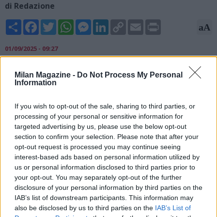
di Redazione
Share
Facebook
Twitter
WhatsApp
Messenger
LinkedIn
Copy
Email
Print
aA
Link
01/09/2025 - 09:27
Il Milan continua a lavorare per rinforzare la difesa. Il club
Milan Magazine -
Do Not Process My Personal
rossonero sta valutando anche l’investimento su Noahkai
Information
Banks, classe 2006 dell’Augsburg. Il difensore statunitense ha
giocato 20 partite tra campionato e Coppa di Germania
If you wish to opt-out of the sale, sharing to third parties, or
nell’ultima stagione, fornendo un assist. Nel frattempo, resta
processing of your personal or sensitive information for
avanzata la trattativa per Joe Gomez del Liverpool.
targeted advertising by us, please use the below opt-out
section to confirm your selection. Please note that after your
Fonte: gianlucadimarzio.com
opt-out request is processed you may continue seeing
interest-based ads based on personal information utilized by
us or personal information disclosed to third parties prior to
your opt-out. You may separately opt-out of the further
disclosure of your personal information by third parties on the
IAB’s list of downstream participants. This information may
also be disclosed by us to third parties on the
IAB’s List of