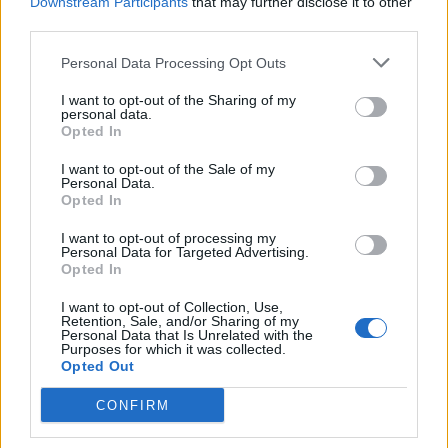
Downstream Participants
that may further disclose it to other
third parties.
Personal Data Processing Opt Outs
I want to opt-out of the Sharing of my
personal data.
Opted In
I want to opt-out of the Sale of my
VAI ALLA VERSIONE CLASSICA
Personal Data.
Opted In
I want to opt-out of processing my
Personal Data for Targeted Advertising.
Opted In
Il materiale (testo, foto e video) consultabile in questo portale è di nostra proprietà.
Alcune foto (screenshot) ed articoli presenti su "Milan Magazine" sono in parte giunti da
I want to opt-out of Collection, Use,
internet, in quanto arrivati alla nostra attenzione attraverso regolari comunicati stampa
con immagini e testi allegati ed autorizzati alla pubblicazione, e quindi valutati di
Retention, Sale, and/or Sharing of my
pubblico dominio. Se i soggetti o gli autori avessero qualcosa in contrario alla
Personal Data that Is Unrelated with the
pubblicazione, non avranno che da segnalarlo alla redazione (indirizzo email:
Purposes for which it was collected.
redazione@napolimagazine.com
), che provvederà prontamente alla rimozione.
Opted Out
"Milan Magazine" non è una testata giornalistica, ma un sito di informazione di
proprietà di Napoli Magazine, e non è in alcun modo collegato alla A.C. Milan, che ne
CONFIRM
detiene tutti i marchi e diritti.