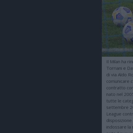
Il Milan ha r
Torriani e Da
di via Aldo Ro
comunicare ch
contratto con
nato nel 2005
tutte le cate
settembre 20
League contro
disposizione 
indossare la 