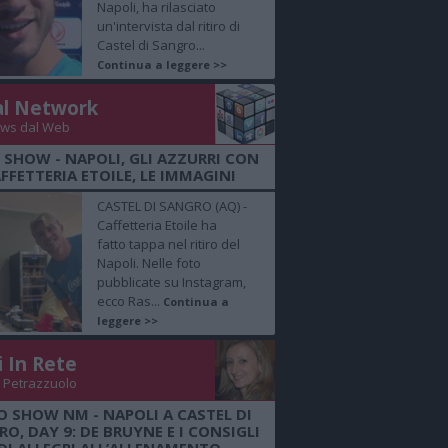
Napoli, ha rilasciato
un'intervista dal ritiro di
Castel di Sangro...
Continua a leggere >>
al Network
ws dal Web
 SHOW - NAPOLI, GLI AZZURRI CON
FFETTERIA ETOILE, LE IMMAGINI
CASTEL DI SANGRO (AQ) -
Caffetteria Etoile ha
fatto tappa nel ritiro del
Napoli. Nelle foto
pubblicate su Instagram,
ecco Ras...
Continua a
leggere >>
i In Rete
 Petrazzuolo
O SHOW NM - NAPOLI A CASTEL DI
O, DAY 9: DE BRUYNE E I CONSIGLI