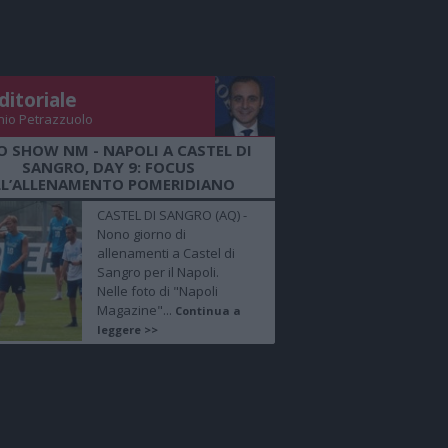
ditoriale
nio Petrazzuolo
O SHOW NM - NAPOLI A CASTEL DI
SANGRO, DAY 9: FOCUS
LL’ALLENAMENTO POMERIDIANO
CASTEL DI SANGRO (AQ) -
Nono giorno di
allenamenti a Castel di
Sangro per il Napoli.
Nelle foto di "Napoli
Magazine"...
Continua a
leggere >>