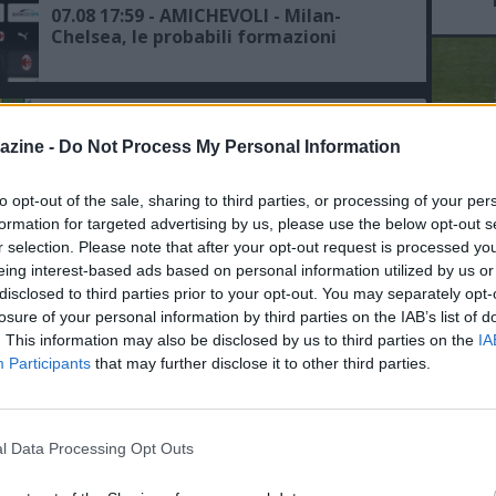
07.08 17:59 - AMICHEVOLI - Milan-
Chelsea, le probabili formazioni
07.08 14:16 - MILAN - Amorim: "Il
gruppo è numeroso e siamo al
azine -
Do Not Process My Personal Information
momento in cui ho bisogno di
raccogliere le informazioni per fare le
to opt-out of the sale, sharing to third parties, or processing of your per
scelte giuste"
07.08 13:49 - AMICHEVOLI - Inter avanti
L'An
formation for targeted advertising by us, please use the below opt-out s
ma ad alta quota (2,13) nel derby
r selection. Please note that after your opt-out request is processed y
del Nu
d’Italia con la Juve, il Milan insegue
eing interest-based ads based on personal information utilized by us or
VID
contro il Chelsea
disclosed to third parties prior to your opt-out. You may separately opt-
D
losure of your personal information by third parties on the IAB’s list of
07.08 11:59 - MILAN - Jashari: "Adesso
. This information may also be disclosed by us to third parties on the
IA
voglio esprimermi al massimo, ho
Participants
that may further disclose it to other third parties.
bisogno di un'opportunità e di
continuità, avremmo voluto
disputare la Champions, ma c'è un
trofeo europeo da conquistare"
07.08 07:45 - SKY - Odogu lascerà il
l Data Processing Opt Outs
Milan in prestito