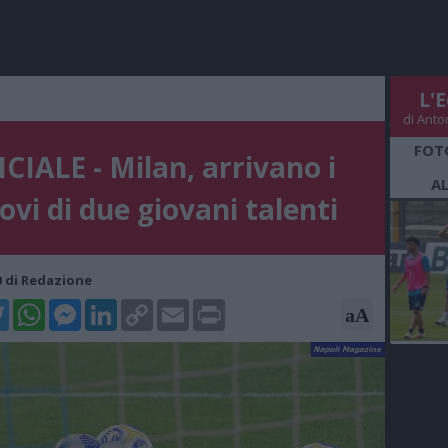
L'E
di Anto
FOT
CIALE - Milan, arrivano i
A
ovi di due giovani talenti
00 di Redazione
k
tter
WhatsApp
Messenger
LinkedIn
Copy
Email
Print
aA
Link