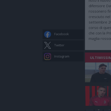
noto il nuovo 
difensore Dav
rossonero fi
cresciuto nel 
settembre 202
corso di que
che con la Pr
Facebook
maglia rosso
Twitter
Instagram
ULTIMISSI