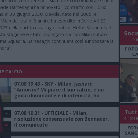
accordo con il terzino: "Siamo lieti di comunicare che il
ide Bartesaghi ha rinnovato il contratto con il Club
no al 30 giugno 2030. Davide, nato nel 2005, è
Milan dall'età di 8 anni e ha esordito in Serie A il 23
3 nella partita casalinga contro l'Hellas Verona. Nel
Soci
sta stagione è stato impiegato sia con Milan Futuro
Ne
ima Squadra. Bartesaghi continuerà così a indossare la
nera".
FOTO
CA
ME CALCIO
07.08 19:43 - SKY - Milan, Jashari:
"Amorim? Mi piace il suo calcio, è un
gioco dominante e di intensità, ho
grande rispetto per il mister"
Tutt
07.08 19:31 - UFFICIALE - Milan,
di Rosa
risoluzione consensuale con Bennacer,
il comunicato
FOT
SANGR