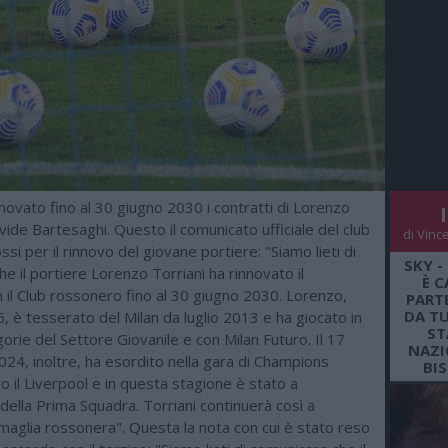
innovato fino al 30 giugno 2030 i contratti di Lorenzo
vide Bartesaghi. Questo il comunicato ufficiale del club
di Vinc
ssi per il rinnovo del giovane portiere: "Siamo lieti di
SKY -
e il portiere Lorenzo Torriani ha rinnovato il
È C
 il Club rossonero fino al 30 giugno 2030. Lorenzo,
PARTE
DA TU
, è tesserato del Milan da luglio 2013 e ha giocato in
ST
gorie del Settore Giovanile e con Milan Futuro. Il 17
NAZI
24, inoltre, ha esordito nella gara di Champions
BI
 il Liverpool e in questa stagione è stato a
della Prima Squadra. Torriani continuerà così a
maglia rossonera". Questa la nota con cui è stato reso