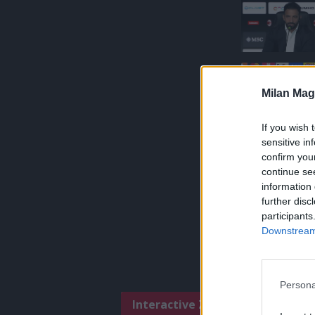
Milan Mag
If you wish 
sensitive in
confirm you
continue se
information 
further disc
participants
Downstream 
Persona
Interactive Zone