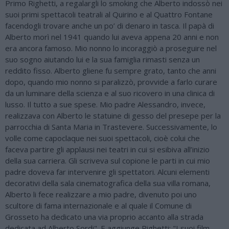
Primo Righetti, a regalargli lo smoking che Alberto indossò nei
suoi primi spettacoli teatrali al Quirino e al Quattro Fontane
facendogli trovare anche un po’ di denaro in tasca. Il papà di
Alberto morì nel 1941 quando lui aveva appena 20 anni e non
era ancora famoso. Mio nonno lo incoraggiò a proseguire nel
suo sogno aiutando lui e la sua famiglia rimasti senza un
reddito fisso. Alberto gliene fu sempre grato, tanto che anni
dopo, quando mio nonno si paralizzò, provvide a farlo curare
da un luminare della scienza e al suo ricovero in una clinica di
lusso. Il tutto a sue spese. Mio padre Alessandro, invece,
realizzava con Alberto le statuine di gesso del presepe per la
parrocchia di Santa Maria in Trastevere. Successivamente, lo
volle come capoclaque nei suoi spettacoli, cioè colui che
faceva partire gli applausi nei teatri in cui si esibiva all’inizio
della sua carriera. Gli scriveva sul copione le parti in cui mio
padre doveva far intervenire gli spettatori. Alcuni elementi
decorativi della sala cinematografica della sua villa romana,
Alberto li fece realizzare a mio padre, divenuto poi uno
scultore di fama internazionale e al quale il Comune di
Grosseto ha dedicato una via proprio accanto alla strada
dedicata ad Alberto Sordi". E aggiunge Righetti: "I suoi film