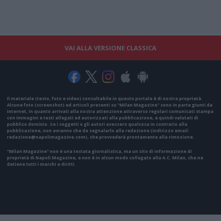
VAI ALLA VERSIONE CLASSICA
Il materiale (testo, foto e video) consultabile in questo portale è di nostra proprietà.
Alcune foto (screenshot) ed articoli presenti su "Milan Magazine" sono in parte giunti da
internet, in quanto arrivati alla nostra attenzione attraverso regolari comunicati stampa
con immagini e testi allegati ed autorizzati alla pubblicazione, e quindi valutati di
pubblico dominio. Se i soggetti o gli autori avessero qualcosa in contrario alla
pubblicazione, non avranno che da segnalarlo alla redazione (indirizzo email:
redazione@napolimagazine.com
), che provvederà prontamente alla rimozione.
"Milan Magazine" non è una testata giornalistica, ma un sito di informazione di
proprietà di Napoli Magazine, e non è in alcun modo collegato alla A.C. Milan, che ne
detiene tutti i marchi e diritti.