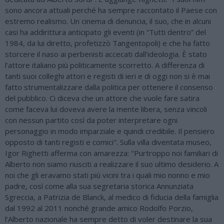
sono ancora attuali perché ha sempre raccontato il Paese con
estremo realismo. Un cinema di denuncia, il suo, che in alcuni
casi ha addirittura anticipato gli eventi (in “Tutti dentro” del
1984, da lui diretto, profetizzò Tangentopoli) e che ha fatto
storcere il naso ai perbenisti accecati dall’ideologia. È stato
l’attore italiano più politicamente scorretto. A differenza di
tanti suoi colleghi attori e registi di ieri e di oggi non si è mai
fatto strumentalizzare dalla politica per ottenere il consenso
del pubblico. Ci diceva che un attore che vuole fare satira
come faceva lui doveva avere la mente libera, senza vincoli
con nessun partito così da poter interpretare ogni
personaggio in modo imparziale e quindi credibile. Il pensiero
opposto di tanti registi e comici". Sulla villa diventata museo,
Igor Righetti afferma con amarezza: "Purtroppo noi familiari di
Alberto non siamo riusciti a realizzare il suo ultimo desiderio. A
noi che gli eravamo stati più vicini tra i quali mio nonno e mio
padre, così come alla sua segretaria storica Annunziata
Sgreccia, a Patrizia de Blanck, al medico di fiducia della famiglia
dal 1992 al 2011 nonché grande amico Rodolfo Porzio,
l’Alberto nazionale ha sempre detto di voler destinare la sua