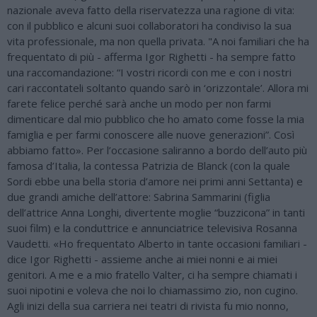
nazionale aveva fatto della riservatezza una ragione di vita:
con il pubblico e alcuni suoi collaboratori ha condiviso la sua
vita professionale, ma non quella privata. "A noi familiari che ha
frequentato di più - afferma Igor Righetti - ha sempre fatto
una raccomandazione: “I vostri ricordi con me e con i nostri
cari raccontateli soltanto quando sarò in ‘orizzontale’. Allora mi
farete felice perché sarà anche un modo per non farmi
dimenticare dal mio pubblico che ho amato come fosse la mia
famiglia e per farmi conoscere alle nuove generazioni”. Così
abbiamo fatto». Per l’occasione saliranno a bordo dell’auto più
famosa d’Italia, la contessa Patrizia de Blanck (con la quale
Sordi ebbe una bella storia d’amore nei primi anni Settanta) e
due grandi amiche dell’attore: Sabrina Sammarini (figlia
dell’attrice Anna Longhi, divertente moglie “buzzicona” in tanti
suoi film) e la conduttrice e annunciatrice televisiva Rosanna
Vaudetti. «Ho frequentato Alberto in tante occasioni familiari -
dice Igor Righetti - assieme anche ai miei nonni e ai miei
genitori. A me e a mio fratello Valter, ci ha sempre chiamati i
suoi nipotini e voleva che noi lo chiamassimo zio, non cugino.
Agli inizi della sua carriera nei teatri di rivista fu mio nonno,