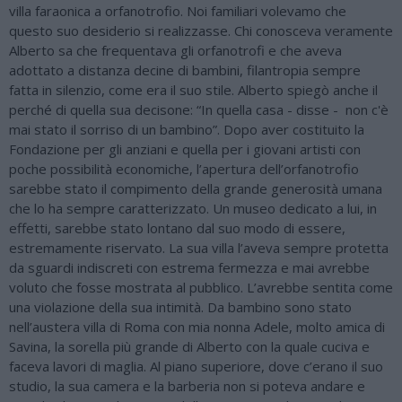
villa faraonica a orfanotrofio. Noi familiari volevamo che
questo suo desiderio si realizzasse. Chi conosceva veramente
Alberto sa che frequentava gli orfanotrofi e che aveva
adottato a distanza decine di bambini, filantropia sempre
fatta in silenzio, come era il suo stile. Alberto spiegò anche il
perché di quella sua decisone: “In quella casa - disse - non c'è
mai stato il sorriso di un bambino”. Dopo aver costituito la
Fondazione per gli anziani e quella per i giovani artisti con
poche possibilità economiche, l’apertura dell’orfanotrofio
sarebbe stato il compimento della grande generosità umana
che lo ha sempre caratterizzato. Un museo dedicato a lui, in
effetti, sarebbe stato lontano dal suo modo di essere,
estremamente riservato. La sua villa l’aveva sempre protetta
da sguardi indiscreti con estrema fermezza e mai avrebbe
voluto che fosse mostrata al pubblico. L’avrebbe sentita come
una violazione della sua intimità. Da bambino sono stato
nell’austera villa di Roma con mia nonna Adele, molto amica di
Savina, la sorella più grande di Alberto con la quale cuciva e
faceva lavori di maglia. Al piano superiore, dove c’erano il suo
studio, la sua camera e la barberia non si poteva andare e