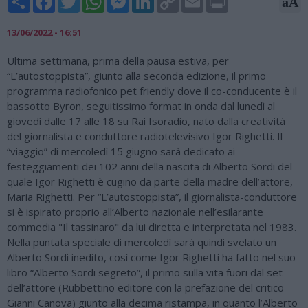
aA
Link
13/06/2022 - 16:51
Ultima settimana, prima della pausa estiva, per
“L’autostoppista”, giunto alla seconda edizione, il primo
programma radiofonico pet friendly dove il co-conducente è il
bassotto Byron, seguitissimo format in onda dal lunedì al
giovedì dalle 17 alle 18 su Rai Isoradio, nato dalla creatività
del giornalista e conduttore radiotelevisivo Igor Righetti. Il
“viaggio” di mercoledì 15 giugno sarà dedicato ai
festeggiamenti dei 102 anni della nascita di Alberto Sordi del
quale Igor Righetti è cugino da parte della madre dell’attore,
Maria Righetti. Per “L’autostoppista”, il giornalista-conduttore
si è ispirato proprio all’Alberto nazionale nell’esilarante
commedia "Il tassinaro" da lui diretta e interpretata nel 1983.
Nella puntata speciale di mercoledì sarà quindi svelato un
Alberto Sordi inedito, così come Igor Righetti ha fatto nel suo
libro “Alberto Sordi segreto”, il primo sulla vita fuori dal set
dell’attore (Rubbettino editore con la prefazione del critico
Gianni Canova) giunto alla decima ristampa, in quanto l’Alberto