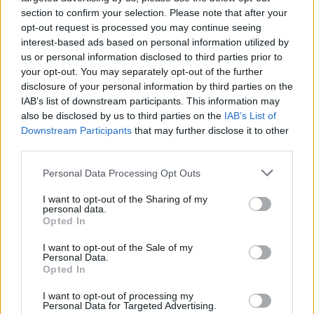
avviso è Sabrina Sammarini, figlia dell’attrice Anna Longhi, tra
section to confirm your selection. Please note that after your
le poche ad avere accesso alla villa e con la quale l’attore
opt-out request is processed you may continue seeing
interest-based ads based on personal information utilized by
andava spesso in chiesa alla messa del mattino: "Mamma mi
us or personal information disclosed to third parties prior to
raccontava sempre - rivela - che il desiderio di Sordi era, un
your opt-out. You may separately opt-out of the further
giorno che non ci fosse più stato, che la sua casa diventasse
disclosure of your personal information by third parties on the
un orfanotrofio. Oggi si starà rivoltando nella tomba". A
IAB’s list of downstream participants. This information may
proposito della sala cinematografica-teatro dove Alberto
also be disclosed by us to third parties on the
IAB’s List of
Sordi vedeva i film con, al suo interno, un vero e proprio
Downstream Participants
that may further disclose it to other
palcoscenico, Igor Righetti racconta: "Di recente sono stati
third parties.
sostituiti i meravigliosi divanetti di velluto di colori diversi della
platea con file e file di anonime sedie in plastica blu che si
Personal Data Processing Opt Outs
possono trovare in un qualunque centro congressi. A mio
giudizio quelle sedie di plastica hanno tolto quel fascino voluto
I want to opt-out of the Sharing of my
personal data.
e pensato da Alberto con i divanetti di velluto che
Opted In
rappresentavano lo spirito e l’essenza del suo modo di
concepire quello spazio intimo e raccolto a lui tanto caro.
I want to opt-out of the Sale of my
Personal Data.
Quando si destina a museo la casa di un personaggio tutto
Opted In
dovrebbe restare come il personaggio ha voluto gli ambienti
per evitare di creare un falso agli occhi del pubblico che, per la
I want to opt-out of processing my
prima volta, la visita convinto di avere di fronte la versione
Personal Data for Targeted Advertising.