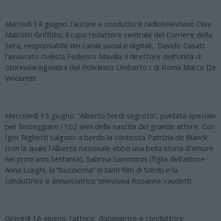
Martedì 14 giugno: l’autore e conduttore radiotelevisivo Clive
Malcolm Griffiths; il capo redattore centrale del Corriere della
Sera, responsabile dei canali social e digitali, Davide Casati;
l’avvocato civilista Federico Mavilla; il direttore dell’Unità di
otorinolaringoiatra del Policlinico Umberto I di Roma Marco De
Vincentiis.
Mercoledì 15 giugno: “Alberto Sordi segreto”, puntata speciale
per festeggiare i 102 anni della nascita del grande attore. Con
Igor Righetti salgono a bordo la contessa Patrizia de Blanck
(con la quale l’Alberto nazionale ebbe una bella storia d’amore
nei primi anni Settanta), Sabrina Sammarini (figlia dell’attrice
Anna Longhi, la “buzzicona” in tanti film di Sordi) e la
conduttrice e annunciatrice televisiva Rosanna Vaudetti.
Giovedì 16 giugno: l’attrice, doppiatrice e conduttrice