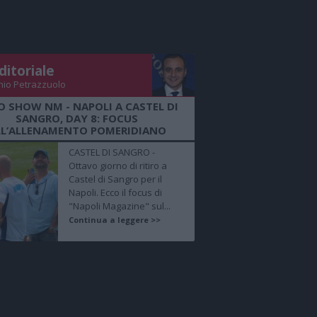
ditoriale
nio Petrazzuolo
O SHOW NM - NAPOLI A CASTEL DI
SANGRO, DAY 8: FOCUS
LL’ALLENAMENTO POMERIDIANO
CASTEL DI SANGRO -
Ottavo giorno di ritiro a
Castel di Sangro per il
Napoli. Ecco il focus di
"Napoli Magazine" sul...
Continua a leggere >>