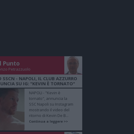
Il Punto
enzo Petrazzuolo
O SSCN - NAPOLI, IL CLUB AZZURRO
UNCIA SU IG: "KEVIN È TORNATO"
NAPOLI - "Kevin è
tornato", annuncia la
SSC Napoli su Instagram
mostrando il video del
ritorno di Kevin De B...
Continua a leggere >>