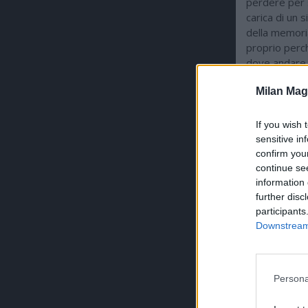
perdere per se
carica di un s
della memoria
proprio perch
dove andare.
Milan Mag
ULTIMISSI
If you wish 
sensitive in
confirm you
continue se
information 
further disc
participants
Downstream 
Persona