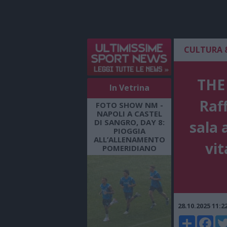
CULTURA 
THE 
In Vetrina
Raff
FOTO SHOW NM -
NAPOLI A CASTEL
DI SANGRO, DAY 8:
sala 
PIOGGIA
ALL’ALLENAMENTO
vit
POMERIDIANO
28.10.2025 11:
Share
Faceboo
Twi