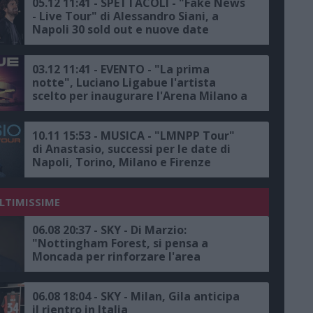
05.12 11:41 - SPETTACOLI - "Fake News
- Live Tour" di Alessandro Siani, a
Napoli 30 sold out e nuove date
aperte, triplicati gli spettacoli a Bari,
Roma, Bologna, Milano e Avellino,
doppio appuntamento a Zurigo
03.12 11:41 - EVENTO - "La prima
notte", Luciano Ligabue l'artista
scelto per inaugurare l'Arena Milano a
Santa Giulia
10.11 15:53 - MUSICA - "LMNPP Tour"
di Anastasio, successi per le date di
Napoli, Torino, Milano e Firenze
ULTIMISSIME
06.08 20:37 - SKY - Di Marzio:
"Nottingham Forest, si pensa a
Moncada per rinforzare l'area
sportiva, proposta all'ex dirigente del
Milan"
06.08 18:04 - SKY - Milan, Gila anticipa
il rientro in Italia