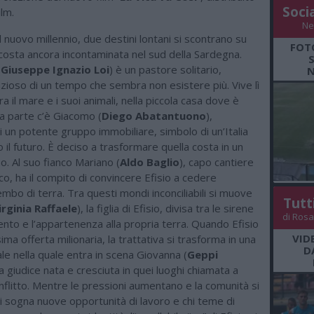
Soci
lm.
Ne
el nuovo millennio, due destini lontani si scontrano su
FOT
 costa ancora incontaminata nel sud della Sardegna.
(
Giuseppe Ignazio Loi
) è un pastore solitario,
N
zioso di un tempo che sembra non esistere più. Vive lì
a il mare e i suoi animali, nella piccola casa dove è
tra parte c’è Giacomo (
Diego Abatantuono
),
 un potente gruppo immobiliare, simbolo di un’Italia
o il futuro. È deciso a trasformare quella costa in un
so. Al suo fianco Mariano (
Aldo Baglio
), capo cantiere
o, ha il compito di convincere Efisio a cedere
lembo di terra. Tra questi mondi inconciliabili si muove
Tutt
irginia Raffaele
), la figlia di Efisio, divisa tra le sirene
di Rosa
nto e l’appartenenza alla propria terra. Quando Efisio
VID
sima offerta milionaria, la trattativa si trasforma in una
D
ale nella quale entra in scena Giovanna (
Geppi
na giudice nata e cresciuta in quei luoghi chiamata a
onflitto. Mentre le pressioni aumentano e la comunità si
i sogna nuove opportunità di lavoro e chi teme di