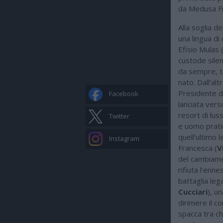
da Medusa Fi
Alla soglia d
una lingua di
Efisio Mulas 
custode silen
da sempre, tr
nato. Dall’al
Presidente di
Facebook
lanciata vers
resort di lus
Twitter
e uomo pratic
quell’ultimo 
Instagram
Francesca (
V
del cambiame
rifiuta l’enne
battaglia leg
Cucciari
), u
dirimere il c
spacca tra ch