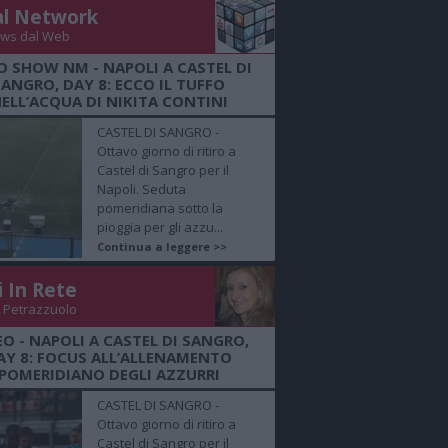
al Network
ws dal Web
O SHOW NM - NAPOLI A CASTEL DI
SANGRO, DAY 8: ECCO IL TUFFO
ELL’ACQUA DI NIKITA CONTINI
CASTEL DI SANGRO -
Ottavo giorno di ritiro a
Castel di Sangro per il
Napoli. Seduta
pomeridiana sotto la
pioggia per gli azzu...
Continua a leggere >>
i In Rete
 Petrazzuolo
EO - NAPOLI A CASTEL DI SANGRO,
AY 8: FOCUS ALL’ALLENAMENTO
POMERIDIANO DEGLI AZZURRI
CASTEL DI SANGRO -
Ottavo giorno di ritiro a
Castel di Sangro per il