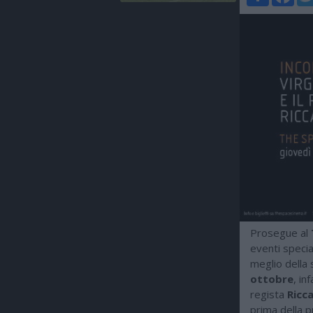
Prosegue al
eventi specia
meglio della 
ottobre
, inf
regista
Ricc
prima della p