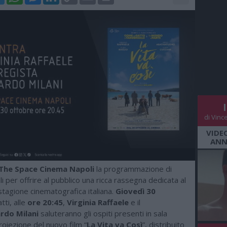
Link
di Vinc
VIDE
ANN
The Space Cinema Napoli
la programmazione di
li per offrire al pubblico una ricca rassegna dedicata al
stagione cinematografica italiana.
Giovedì 30
atti, alle
ore 20:45
,
Virginia Raffaele
e il
ardo Milani
saluteranno gli ospiti presenti in sala
roiezione del nuovo film “
La Vita va Così
”, distribuito