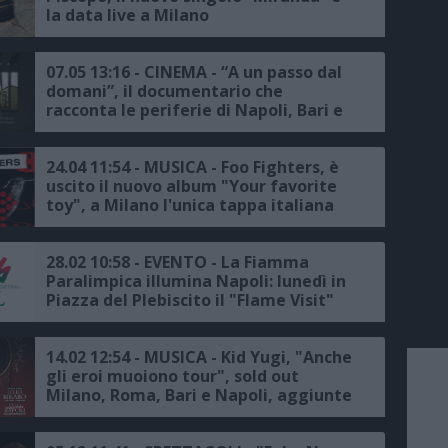
la data live a Milano
07.05 13:16 - CINEMA - “A un passo dal
domani”, il documentario che
racconta le periferie di Napoli, Bari e
Siracusa, la presentazione a Milano
24.04 11:54 - MUSICA - Foo Fighters, è
uscito il nuovo album "Your favorite
toy", a Milano l'unica tappa italiana
del tour
28.02 10:58 - EVENTO - La Fiamma
Paralimpica illumina Napoli: lunedì in
Piazza del Plebiscito il "Flame Visit"
per Milano Cortina 2026
14.02 12:54 - MUSICA - Kid Yugi, "Anche
gli eroi muoiono tour", sold out
Milano, Roma, Bari e Napoli, aggiunte
due nuove date