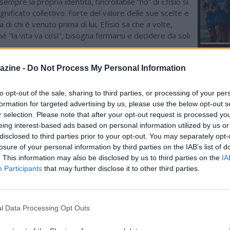
mpre la propria identità, l’incrollabile “no” di Efisio si
ignificato collettivo. Forte del valore delle sue scelte e
 di chi è venuto prima di lui, Efisio sa che a volte,
é "la vita va così", bisogna fermarsi e decidere da soli
L'An
azine -
Do Not Process My Personal Information
del Nu
VIDEO
ME CULTURA & GOSSIP
GLI
to opt-out of the sale, sharing to third parties, or processing of your per
formation for targeted advertising by us, please use the below opt-out s
03.08 17:30 - A MILANO - Funerali di
r selection. Please note that after your opt-out request is processed y
Don Antonio Mazzi, un lungo applauso
accoglie il feretro
eing interest-based ads based on personal information utilized by us or
disclosed to third parties prior to your opt-out. You may separately opt-
losure of your personal information by third parties on the IAB’s list of
20.07 14:11 - GIFFONI FILM FESTIVAL -
. This information may also be disclosed by us to third parties on the
IA
"Giochi di tutti", il documentario che
Participants
that may further disclose it to other third parties.
racconta la magia del TEAM26, i
volontari di "Milano Cortina 2026"
13.07 15:52 - MUSICA - BRESH nel 2027
l Data Processing Opt Outs
all'Ippodromo SNAI San Siro con il
grande evento live "Milano Marea"