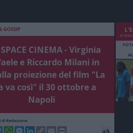
& GOSSIP
L'E
di Anto
FOT
SPACE CINEMA - Virginia
A
aele e Riccardo Milani in
alla proiezione del film "La
a va così" il 30 ottobre a
Napoli
22 di Redazione
k
tter
WhatsApp
Messenger
LinkedIn
Copy
Email
Print
aA