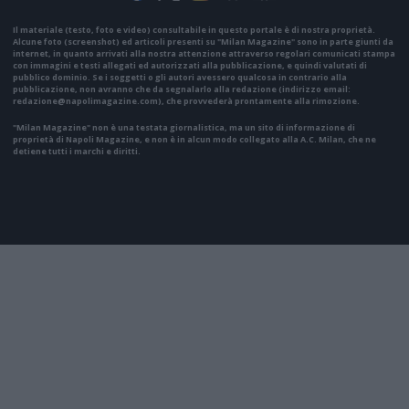
Il materiale (testo, foto e video) consultabile in questo portale è di nostra proprietà.
Alcune foto (screenshot) ed articoli presenti su "Milan Magazine" sono in parte giunti da
internet, in quanto arrivati alla nostra attenzione attraverso regolari comunicati stampa
con immagini e testi allegati ed autorizzati alla pubblicazione, e quindi valutati di
pubblico dominio. Se i soggetti o gli autori avessero qualcosa in contrario alla
pubblicazione, non avranno che da segnalarlo alla redazione (indirizzo email:
redazione@napolimagazine.com
), che provvederà prontamente alla rimozione.
"Milan Magazine" non è una testata giornalistica, ma un sito di informazione di
proprietà di Napoli Magazine, e non è in alcun modo collegato alla A.C. Milan, che ne
detiene tutti i marchi e diritti.