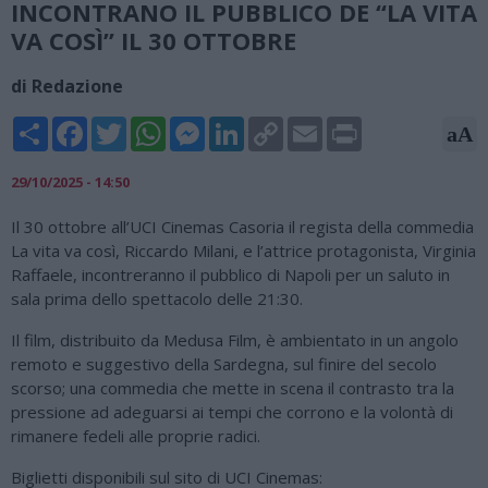
INCONTRANO IL PUBBLICO DE “LA VITA
VA COSÌ” IL 30 OTTOBRE
di Redazione
Share
Facebook
Twitter
WhatsApp
Messenger
LinkedIn
Copy
Email
Print
aA
Link
29/10/2025 - 14:50
Il 30 ottobre all’UCI Cinemas Casoria il regista della commedia
La vita va così, Riccardo Milani, e l’attrice protagonista, Virginia
Raffaele, incontreranno il pubblico di Napoli per un saluto in
sala prima dello spettacolo delle 21:30.
Il film, distribuito da Medusa Film, è ambientato in un angolo
remoto e suggestivo della Sardegna, sul finire del secolo
scorso; una commedia che mette in scena il contrasto tra la
pressione ad adeguarsi ai tempi che corrono e la volontà di
rimanere fedeli alle proprie radici.
Biglietti disponibili sul sito di UCI Cinemas: