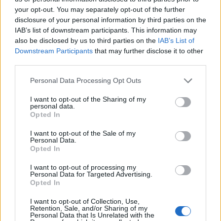
spacca tra chi sogna nuove opportunità di lavoro e chi teme di
your opt-out. You may separately opt-out of the further
perdere per sempre la propria identità, l’incrollabile “no” di
disclosure of your personal information by third parties on the
Efisio si carica di un significato collettivo. Forte del valore delle
IAB’s list of downstream participants. This information may
sue scelte e della memoria di chi è venuto prima di lui, Efisio
also be disclosed by us to third parties on the
IAB’s List of
sa che a volte, proprio perché “la vita va così”, bisogna
Downstream Participants
that may further disclose it to other
fermarsi e decidere da soli dove andare.
third parties.
Diretto da Riccardo Milani, il film è interpretato da Virginia
Personal Data Processing Opt Outs
Raffaele, Diego Abatantuono, Aldo Baglio, Geppi Gucciari e
I want to opt-out of the Sharing of my
Giuseppe Ignazio Loi. Distribuito da Medusa Film.
personal data.
Opted In
UCI Cinemas
I want to opt-out of the Sale of my
Il gruppo ODEON Cinemas Group è il più importante circuito
Personal Data.
Opted In
cinematografico europeo e fa capo alla società AMC
Entertainment Holdings. In Italia è presente con il Circuito UCI
I want to opt-out of processing my
CINEMAS, leader sul territorio nazionale con 34 strutture
Personal Data for Targeted Advertising.
multiplex e un totale di 344 schermi.
Opted In
Per assistere agli spettacoli è possibile acquistare i biglietti
I want to opt-out of Collection, Use,
Retention, Sale, and/or Sharing of my
presso le biglietterie automatiche UCI Cinemas, tramite App
Personal Data that Is Unrelated with the