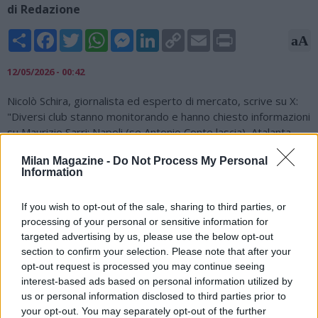
di Redazione
Share
Facebook
Twitter
WhatsApp
Messenger
LinkedIn
Copy
Email
Print
aA
Link
12/05/2026 - 00:42
Nicolò Schira, giornalista ed esperto di mercato, scrive su X:
"Diversi club stanno monitorando e hanno chiesto informazioni
su Maurizio Sarri: Napoli (se Antonio Conte lascia), Atalanta
(Giuntoli lo adora) e Milan (se Max Allegri lascia). Il contratto di
Milan Magazine -
Do Not Process My Personal
Sarri con Lazio scade nel 2028 (€2,5M/anno + 1M come
Information
bonus)".
Several Clubs are monitoring and have asked info for Maurizio
If you wish to opt-out of the sale, sharing to third parties, or
#Sarri
:
#Napoli
(if Antonio
#Conte
leaves),
#Atalanta
(Giuntoli
processing of your personal or sensitive information for
loves him) and
#ACMilan
(if Max
#Allegri
leaves). Sarri’s
targeted advertising by us, please use the below opt-out
section to confirm your selection. Please note that after your
contract with
#Lazio
expires in 2028 (€2,5M/year + 1M as
opt-out request is processed you may continue seeing
bonuses).
#transfers
interest-based ads based on personal information utilized by
— Nicolò Schira (@NicoSchira)
May 11, 2026
us or personal information disclosed to third parties prior to
your opt-out. You may separately opt-out of the further