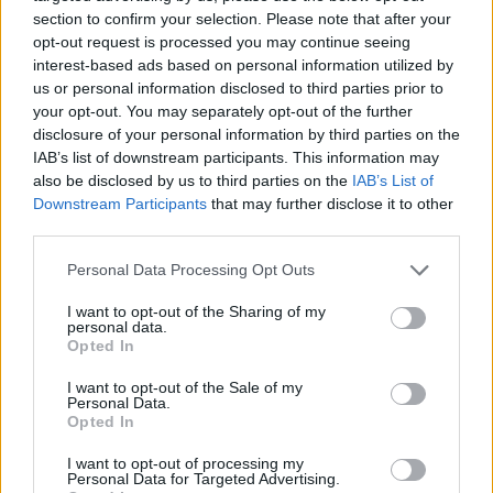
Altrimenti è tutto assolutamente bloccato. Anche la risoluzione
section to confirm your selection. Please note that after your
del contratto, per esempio, di Allegri con il Milan, perché poi
opt-out request is processed you may continue seeing
possa firmare con il Napoli, da quanto so è bloccata perché
interest-based ads based on personal information utilized by
non c'è un referente con cui andare a definire questa
us or personal information disclosed to third parties prior to
risoluzione. L'operatività e l'ordinaria amministrazione le sta
your opt-out. You may separately opt-out of the further
disclosure of your personal information by third parties on the
gestendo Calvelli, che però non è un uomo di calcio. Servono
IAB’s list of downstream participants. This information may
quindi uomini di calcio affinché il Milan possa andare avanti in
also be disclosed by us to third parties on the
IAB’s List of
tutte quelle che sono le dinamiche indispensabili per poter
Downstream Participants
that may further disclose it to other
iniziare una stagione sportiva, non solo a livello di mercato".
third parties.
Personal Data Processing Opt Outs
I want to opt-out of the Sharing of my
personal data.
Opted In
I want to opt-out of the Sale of my
Personal Data.
Opted In
I want to opt-out of processing my
Personal Data for Targeted Advertising.