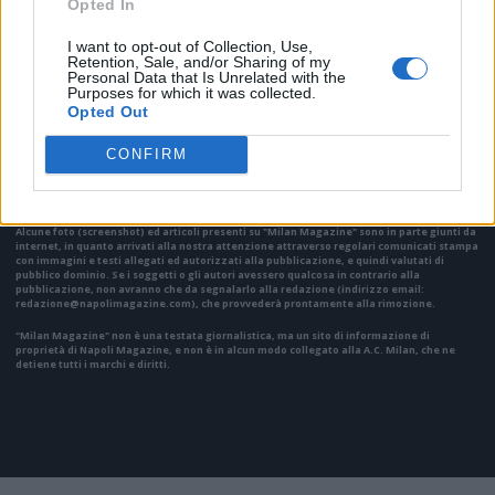
Opted In
I want to opt-out of Collection, Use,
Retention, Sale, and/or Sharing of my
Personal Data that Is Unrelated with the
Purposes for which it was collected.
VAI ALLA VERSIONE CLASSICA
Opted Out
CONFIRM
Il materiale (testo, foto e video) consultabile in questo portale è di nostra proprietà.
Alcune foto (screenshot) ed articoli presenti su "Milan Magazine" sono in parte giunti da
internet, in quanto arrivati alla nostra attenzione attraverso regolari comunicati stampa
con immagini e testi allegati ed autorizzati alla pubblicazione, e quindi valutati di
pubblico dominio. Se i soggetti o gli autori avessero qualcosa in contrario alla
pubblicazione, non avranno che da segnalarlo alla redazione (indirizzo email:
redazione@napolimagazine.com
), che provvederà prontamente alla rimozione.
"Milan Magazine" non è una testata giornalistica, ma un sito di informazione di
proprietà di Napoli Magazine, e non è in alcun modo collegato alla A.C. Milan, che ne
detiene tutti i marchi e diritti.