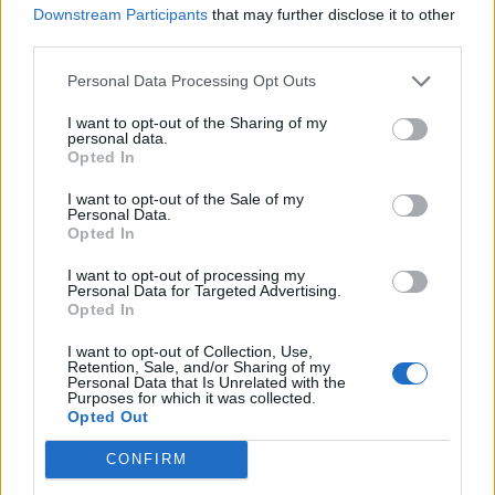
Downstream Participants
that may further disclose it to other
third parties.
Personal Data Processing Opt Outs
I want to opt-out of the Sharing of my
personal data.
Opted In
I want to opt-out of the Sale of my
Personal Data.
VAI ALLA VERSIONE CLASSICA
Opted In
I want to opt-out of processing my
Personal Data for Targeted Advertising.
Opted In
Il materiale (testo, foto e video) consultabile in questo portale è di nostra proprietà.
Alcune foto (screenshot) ed articoli presenti su "Milan Magazine" sono in parte giunti da
I want to opt-out of Collection, Use,
internet, in quanto arrivati alla nostra attenzione attraverso regolari comunicati stampa
Retention, Sale, and/or Sharing of my
con immagini e testi allegati ed autorizzati alla pubblicazione, e quindi valutati di
Personal Data that Is Unrelated with the
pubblico dominio. Se i soggetti o gli autori avessero qualcosa in contrario alla
Purposes for which it was collected.
pubblicazione, non avranno che da segnalarlo alla redazione (indirizzo email:
Opted Out
redazione@napolimagazine.com
), che provvederà prontamente alla rimozione.
"Milan Magazine" non è una testata giornalistica, ma un sito di informazione di
CONFIRM
proprietà di Napoli Magazine, e non è in alcun modo collegato alla A.C. Milan, che ne
detiene tutti i marchi e diritti.