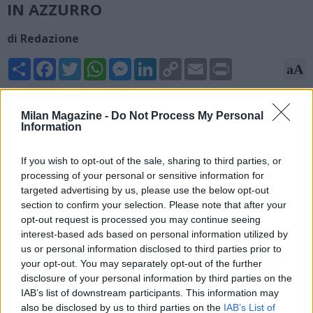
IN AZZURRO
di Redazione
Share
Facebook
Twitter
WhatsApp
Messenger
LinkedIn
Copy
Email
Print
aA
Link
06/06/2026 - 22:51
Milan Magazine -
Do Not Process My Personal
Information
Gianluca Di Marzio, giornalista, ha fatto il punto sul futuro degli
allenatori in Serie A. Ecco cosa ha scritto sulla trattativa
Allegri-Napoli: "Accordo raggiunto con Massimiliano Allegri, che
If you wish to opt-out of the sale, sharing to third parties, or
ora dovrà risolvere il suo contratto con il Milan. Una volta
processing of your personal or sensitive information for
libero, firmerà ufficialmente un biennale con il club azzurro e
targeted advertising by us, please use the below opt-out
prenderà il posto di Antonio Conte".
section to confirm your selection. Please note that after your
opt-out request is processed you may continue seeing
interest-based ads based on personal information utilized by
us or personal information disclosed to third parties prior to
your opt-out. You may separately opt-out of the further
disclosure of your personal information by third parties on the
IAB’s list of downstream participants. This information may
also be disclosed by us to third parties on the
IAB’s List of