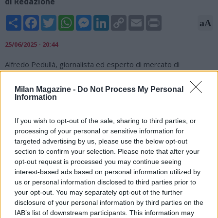
di Redazione
Share
Facebook
Twitter
WhatsApp
Messenger
LinkedIn
Copy
Email
Print
aA
Link
25/06/2025 - 20:44
Alfredo Pedullà, giornalista ed esperto di mercato di
Sportitalia, ha parlato del Napoli sul proprio canale
YouTube: "C'è chi ha dato Musah al Napoli al 100%, ma io
Milan Magazine -
Do Not Process My Personal
questa trattativa non l'ho mai data per fatta. Avevo detto che
Information
Musah avrebbe avuto buone possibilità di trasferirsi al Napoli
e che presto si sarebbero potuti risolvere i problemi legati al
If you wish to opt-out of the sale, sharing to third parties, or
trasferimento, ma non ho mai detto che era fatta. Il Milan ha
processing of your personal or sensitive information for
un budget da investire per il reparto di centrocampo: ci sono
targeted advertising by us, please use the below opt-out
circa 100 milioni di euro e diversi calciatori a centrocampo,
section to confirm your selection. Please note that after your
quindi credo che troveranno una sistemazione per Musah".
opt-out request is processed you may continue seeing
interest-based ads based on personal information utilized by
us or personal information disclosed to third parties prior to
your opt-out. You may separately opt-out of the further
disclosure of your personal information by third parties on the
IAB’s list of downstream participants. This information may