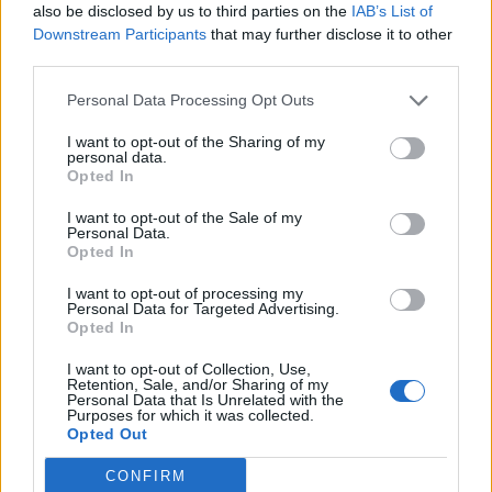
also be disclosed by us to third parties on the
IAB’s List of
Downstream Participants
that may further disclose it to other
third parties.
Personal Data Processing Opt Outs
I want to opt-out of the Sharing of my
personal data.
Opted In
I want to opt-out of the Sale of my
Personal Data.
Opted In
VAI ALLA VERSIONE CLASSICA
I want to opt-out of processing my
Personal Data for Targeted Advertising.
Opted In
I want to opt-out of Collection, Use,
Il materiale (testo, foto e video) consultabile in questo portale è di nostra proprietà.
Retention, Sale, and/or Sharing of my
Alcune foto (screenshot) ed articoli presenti su "Milan Magazine" sono in parte giunti da
Personal Data that Is Unrelated with the
internet, in quanto arrivati alla nostra attenzione attraverso regolari comunicati stampa
con immagini e testi allegati ed autorizzati alla pubblicazione, e quindi valutati di
Purposes for which it was collected.
pubblico dominio. Se i soggetti o gli autori avessero qualcosa in contrario alla
Opted Out
pubblicazione, non avranno che da segnalarlo alla redazione (indirizzo email:
redazione@napolimagazine.com
), che provvederà prontamente alla rimozione.
CONFIRM
"Milan Magazine" non è una testata giornalistica, ma un sito di informazione di