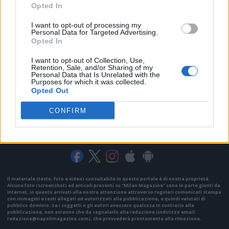
Opted In
I want to opt-out of processing my
Personal Data for Targeted Advertising.
Opted In
I want to opt-out of Collection, Use,
Retention, Sale, and/or Sharing of my
Personal Data that Is Unrelated with the
Purposes for which it was collected.
Opted Out
CONFIRM
VAI ALLA VERSIONE CLASSICA
Il materiale (testo, foto e video) consultabile in questo portale è di nostra proprietà.
Alcune foto (screenshot) ed articoli presenti su "Milan Magazine" sono in parte giunti da
internet, in quanto arrivati alla nostra attenzione attraverso regolari comunicati stampa
con immagini e testi allegati ed autorizzati alla pubblicazione, e quindi valutati di
pubblico dominio. Se i soggetti o gli autori avessero qualcosa in contrario alla
pubblicazione, non avranno che da segnalarlo alla redazione (indirizzo email:
redazione@napolimagazine.com
), che provvederà prontamente alla rimozione.