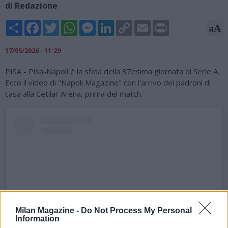
di Redazione
Share
Facebook
Twitter
WhatsApp
Messenger
LinkedIn
Copy
Email
Print
aA
Link
17/05/2026 - 11:29
PISA - Pisa-Napoli è la sfida della 37esima giornata di Serie A.
Ecco il video di "Napoli Magazine" con l'arrivo dei padroni di
casa alla Cetilar Arena, prima del match.
Milan Magazine -
Do Not Process My Personal
Information