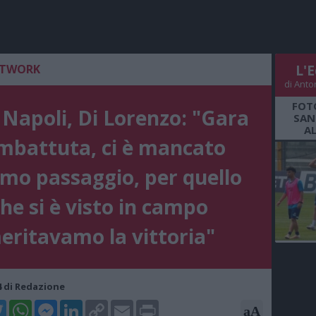
ETWORK
L'E
di Anto
FOT
 Napoli, Di Lorenzo: "Gara
SAN
A
mbattuta, ci è mancato
timo passaggio, per quello
he si è visto in campo
eritavamo la vittoria"
14 di Redazione
k
tter
WhatsApp
Messenger
LinkedIn
Copy
Email
Print
aA