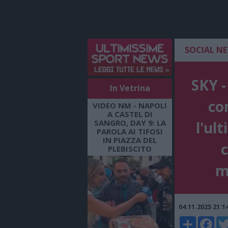
SOCIAL N
SKY -
In Vetrina
co
VIDEO NM - NAPOLI
A CASTEL DI
SANGRO, DAY 9: LA
l'ul
PAROLA AI TIFOSI
IN PIAZZA DEL
c
PLEBISCITO
m
04.11.2025 21:
Share
Faceboo
Twi