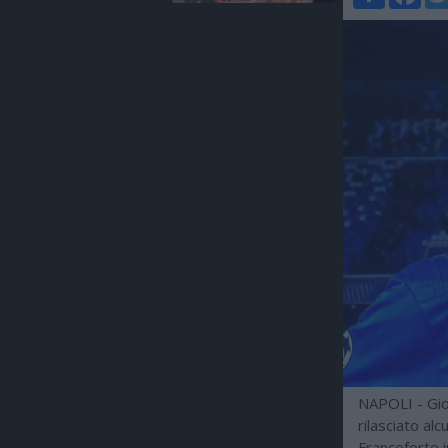
NAPOLI - Giov
rilasciato alc
Francoforte 