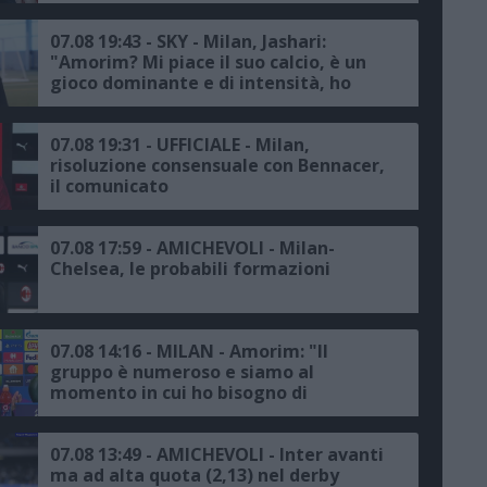
07.08 19:43 - SKY - Milan, Jashari:
"Amorim? Mi piace il suo calcio, è un
gioco dominante e di intensità, ho
grande rispetto per il mister"
07.08 19:31 - UFFICIALE - Milan,
risoluzione consensuale con Bennacer,
il comunicato
07.08 17:59 - AMICHEVOLI - Milan-
Chelsea, le probabili formazioni
07.08 14:16 - MILAN - Amorim: "Il
gruppo è numeroso e siamo al
momento in cui ho bisogno di
raccogliere le informazioni per fare le
scelte giuste"
07.08 13:49 - AMICHEVOLI - Inter avanti
ma ad alta quota (2,13) nel derby