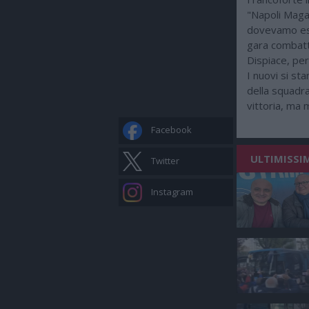
"Napoli Maga
dovevamo esse
gara combatt
Dispiace, per
I nuovi si st
della squadra
vittoria, ma 
Facebook
ULTIMISSI
Twitter
Instagram