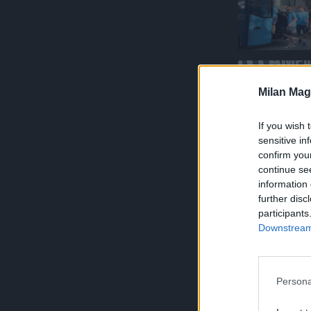
Milan Mag
If you wish 
sensitive in
confirm you
continue se
information 
further disc
participants
Downstream 
Persona