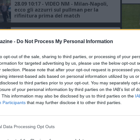
28.09 10:17 - VIDEO NM - Milan-Napoli,
ecco gli azzurri sul pullman per la
rifinitura prima del match
30.03 19:43 - AL MARADONA - Napoli-
Milan, Antonio e Vincenzo
azine -
Do Not Process My Personal Information
Petrazzuolo presenti in Tribuna
Stampa
to opt-out of the sale, sharing to third parties, or processing of your per
L'An
11.02 23:09 - DAZN - Milan, Pioli:
formation for targeted advertising by us, please use the below opt-out s
del Nu
"Importante aver vinto la gara senza
r selection. Please note that after your opt-out request is processed y
VID
aver subìto gol"
eing interest-based ads based on personal information utilized by us or
D
disclosed to third parties prior to your opt-out. You may separately opt-
POM
losure of your personal information by third parties on the IAB’s list of
08.02 17:30 - TWEET SSCN - Il Napoli si
. This information may also be disclosed by us to third parties on the
IA
prepara per il match col Milan: "Una
Participants
that may further disclose it to other third parties.
nuova sfida"
08.02 08:36 - CDS - Napoli, filtra
l Data Processing Opt Outs
ottimismo sulle condizioni di
Politano, contro il Milan dovrebbe