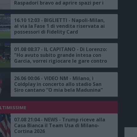
Raspadori bravo ad aprire spazi per i
compagni, Kvara straordinario, ora
serve continuità contro Union e
Milan"
16.10 12:03 - BIGLIETTI - Napoli-Milan,
al via la Fase 1 di vendita riservata ai
possessori di Fidelity Card
01.08 08:37 - IL CAPITANO - Di Lorenzo:
"Ho avuto subito grande intesa con
Garcia, vorrei rigiocare le gare contro
il Milan, dopo la vittoria contro la
Roma abbiamo capito che avremmo
vinto lo Scudetto, campionato o
26.06 00:06 - VIDEO NM - Milano, i
Champions League? Tutti e due"
Coldplay in concerto allo stadio San
Siro cantano “O mia bela Madunina”
ULTIMISSIME
07.08 21:04 - NEWS - Trump riceve alla
Casa Bianca il Team Usa di Milano-
Cortina 2026