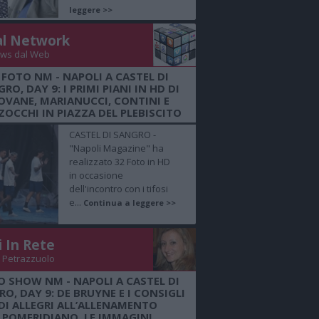
leggere >>
al Network
ws dal Web
 FOTO NM - NAPOLI A CASTEL DI
RO, DAY 9: I PRIMI PIANI IN HD DI
OVANE, MARIANUCCI, CONTINI E
OCCHI IN PIAZZA DEL PLEBISCITO
CASTEL DI SANGRO -
"Napoli Magazine" ha
realizzato 32 Foto in HD
in occasione
dell'incontro con i tifosi
e...
Continua a leggere >>
i In Rete
 Petrazzuolo
O SHOW NM - NAPOLI A CASTEL DI
O, DAY 9: DE BRUYNE E I CONSIGLI
DI ALLEGRI ALL’ALLENAMENTO
POMERIDIANO, LE IMMAGINI