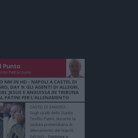
Il Punto
enzo Petrazzuolo
O NM IN HD - NAPOLI A CASTEL DI
RO, DAY 9: GLI AGENTI DI ALLEGRI,
IEL JESUS E ANGUISSA IN TRIBUNA
AL PATINI PER L'ALLENAMENTO
CASTEL DI SANGRO -
Sugli spalti dello Stadio
Teofilo Patini, durante la
seduta pomeridiana di
allenamento del Napoli,
nel non...
Continua a