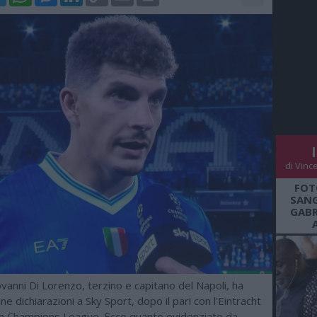
Link
di Vinc
FOT
SANG
GABR
anni Di Lorenzo, terzino e capitano del Napoli, ha
une dichiarazioni a Sky Sport, dopo il pari con l'Eintracht
in Champions League. Ecco quanto evidenziato da