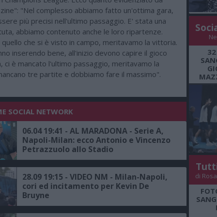
zine": "Nel complesso abbiamo fatto un'ottima gara,
re più precisi nell'ultimo passaggio. E' stata una
Soci
uta, abbiamo contenuto anche le loro ripartenze.
Ne
 quello che si è visto in campo, meritavamo la vittoria.
32
anno inserendo bene, all'inizio devono capire il gioco
SANG
, ci è mancato l'ultimo passaggio, meritavamo la
GI
mancano tre partite e dobbiamo fare il massimo".
MAZZ
ME SOCIAL NETWORK
06.04 19:41 - AL MARADONA - Serie A,
Napoli-Milan: ecco Antonio e Vincenzo
Petrazzuolo allo Stadio
Tutt
di Rosa
28.09 19:15 - VIDEO NM - Milan-Napoli,
cori ed incitamento per Kevin De
FOT
Bruyne
SANGR