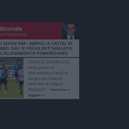
ditoriale
nio Petrazzuolo
O SHOW NM - NAPOLI A CASTEL DI
GRO, DAY 9: FOCUS DETTAGLIATO
LL’ALLENAMENTO POMERIDIANO
CASTEL DI SANGRO (AQ) -
Nono giorno di
allenamenti a Castel di
Sangro per il Napoli.
Nelle foto di "Napoli
Magazine"...
Continua a
leggere >>