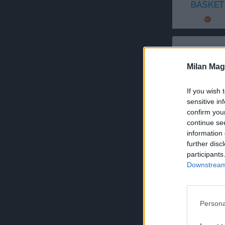
Milan Mag
If you wish 
sensitive in
confirm you
continue se
information 
further disc
participants
Downstream 
Persona