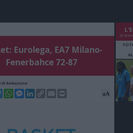
L'E
di Anto
FOT
et: Eurolega, EA7 Milano-
A
Fenerbahce 72-87
43 di Redazione
k
tter
WhatsApp
Messenger
LinkedIn
Copy
Email
Print
aA
Link