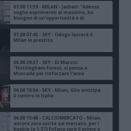
07.08 11:59 - MILAN - Jashari: "Adesso
voglio esprimermi al massimo, ho
bisogno di un'opportunità e di
continuità, avremmo voluto
disputare la Champions, ma c'è un
trofeo europeo da conquistare"
07.08 07:45 - SKY - Odogu lascerà il
Milan in prestito
06.08 20:37 - SKY - Di Marzio:
"Nottingham Forest, si pensa a
Moncada per rinforzare l'area
sportiva, proposta all'ex dirigente del
Milan"
06.08 18:04 - SKY - Milan, Gila anticipa
il rientro in Italia
06.08 15:48 - CALCIOMERCATO - Milan,
ancora zero uscite sul mercato, per i
bookie (a 1,57) Fofana sarà il primo a