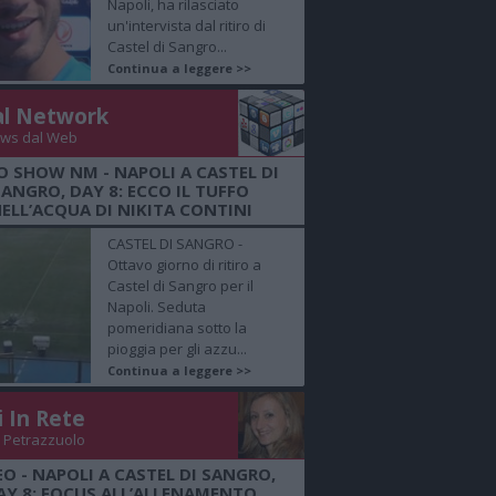
Napoli, ha rilasciato
un'intervista dal ritiro di
Castel di Sangro...
Continua a leggere >>
al Network
ws dal Web
O SHOW NM - NAPOLI A CASTEL DI
SANGRO, DAY 8: ECCO IL TUFFO
ELL’ACQUA DI NIKITA CONTINI
CASTEL DI SANGRO -
Ottavo giorno di ritiro a
Castel di Sangro per il
Napoli. Seduta
pomeridiana sotto la
pioggia per gli azzu...
Continua a leggere >>
i In Rete
 Petrazzuolo
EO - NAPOLI A CASTEL DI SANGRO,
AY 8: FOCUS ALL’ALLENAMENTO