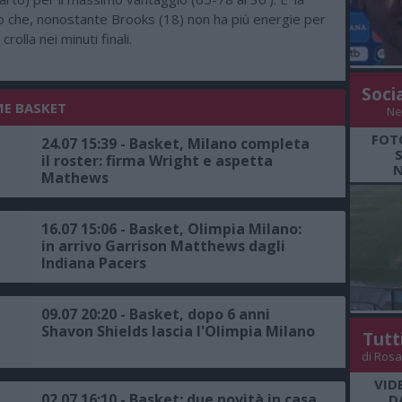
no che, nonostante Brooks (18) non ha più energie per
rolla nei minuti finali.
Soci
ME BASKET
Ne
FOT
24.07 15:39 - Basket, Milano completa
il roster: firma Wright e aspetta
N
Mathews
16.07 15:06 - Basket, Olimpia Milano:
in arrivo Garrison Matthews dagli
Indiana Pacers
09.07 20:20 - Basket, dopo 6 anni
Shavon Shields lascia l'Olimpia Milano
Tutt
di Rosa
VID
02.07 16:10 - Basket: due novità in casa
D