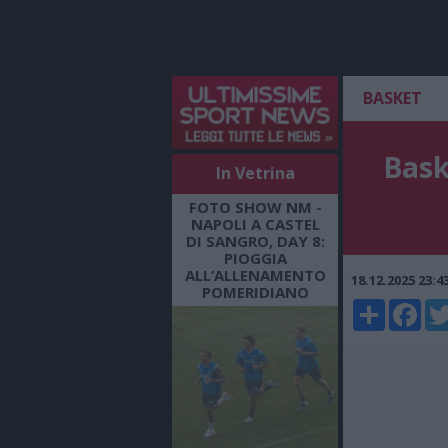
BASKET
Bask
In Vetrina
FOTO SHOW NM -
NAPOLI A CASTEL
DI SANGRO, DAY 8:
PIOGGIA
ALL’ALLENAMENTO
18.12.2025 23:
POMERIDIANO
Share
Faceboo
Twi