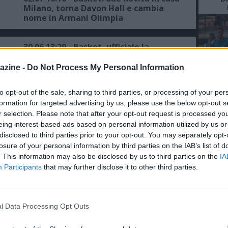
Milano, torna Davon Hall e cambia
nome in Armani Olimpia
30.06 13:29 - Basket, ufficiale la
separazione tra Milano ed Ettore
Messina: "Ha un posto nella storia del
azine -
Do Not Process My Personal Information
club"
to opt-out of the sale, sharing to third parties, or processing of your per
29.06 15:13 - Basket: Milano
L'An
formation for targeted advertising by us, please use the below opt-out s
ufficializza Burnell e monitora
del Nu
Fontecchio
r selection. Please note that after your opt-out request is processed y
eing interest-based ads based on personal information utilized by us or
FO
disclosed to third parties prior to your opt-out. You may separately opt-
R
26.06 13:02 - Basket, Ettore Messina
losure of your personal information by third parties on the IAB’s list of
lascia l'Olimpia Milano dopo 7 anni
. This information may also be disclosed by us to third parties on the
IA
Participants
that may further disclose it to other third parties.
25.06 13:55 - Basket: primo colpo per
Milano, arriva il campione d'Europa
l Data Processing Opt Outs
Alec Peters