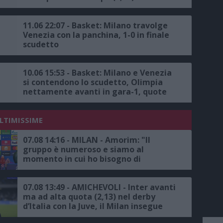
Taliercio che vale lo scudetto
11.06 22:07 - Basket: Milano travolge
Venezia con la panchina, 1-0 in finale
scudetto
10.06 15:53 - Basket: Milano e Venezia
si contendono lo scudetto, Olimpia
nettamente avanti in gara-1, quote
milanesi anche per il titolo
ULTIMISSIME
07.08 14:16 - MILAN - Amorim: "Il
gruppo è numeroso e siamo al
momento in cui ho bisogno di
raccogliere le informazioni per fare le
scelte giuste"
07.08 13:49 - AMICHEVOLI - Inter avanti
ma ad alta quota (2,13) nel derby
d’Italia con la Juve, il Milan insegue
contro il Chelsea