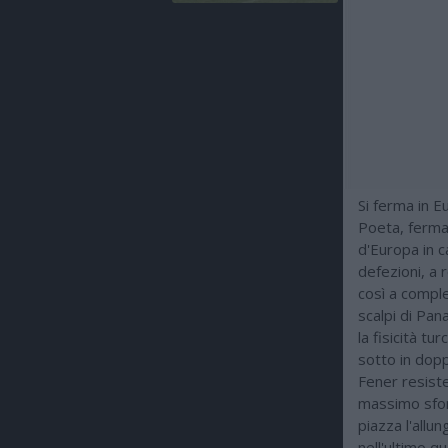
Si ferma in E
Poeta, ferma
d'Europa in c
defezioni, a 
così a comple
scalpi di Pan
la fisicità tu
sotto in dopp
Fener resiste 
massimo sforz
piazza l'allu
nell'ultimo q