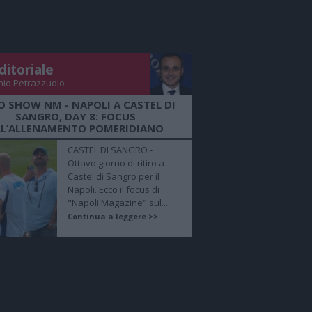
ditoriale
nio Petrazzuolo
O SHOW NM - NAPOLI A CASTEL DI
SANGRO, DAY 8: FOCUS
LL’ALLENAMENTO POMERIDIANO
CASTEL DI SANGRO -
Ottavo giorno di ritiro a
Castel di Sangro per il
Napoli. Ecco il focus di
"Napoli Magazine" sul...
Continua a leggere >>