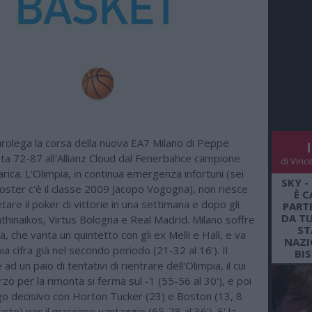
urolega la corsa della nuova EA7 Milano di Peppe
ta 72-87 all'Allianz Cloud dal Fenerbahce campione
di Vinc
arica. L'Olimpia, in continua emergenza infortuni (sei
SKY -
roster c'è il classe 2009 Jacopo Vogogna), non riesce
È C
tare il poker di vittorie in una settimana e dopo gli
PARTE
DA TU
athinaikos, Virtus Bologna e Real Madrid. Milano soffre
ST
rca, che vanta un quintetto con gli ex Melli e Hall, e va
NAZI
ia cifra già nel secondo periodo (21-32 al 16'). Il
BI
ad un paio di tentativi di rientrare dell'Olimpia, il cui
o per la rimonta si ferma sul -1 (55-56 al 30'), e poi
ngo decisivo con Horton Tucker (23) e Boston (13, 8
uarto) per il massimo vantaggio (65-78 al 36'). E' la