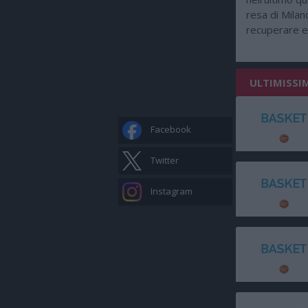
resa di Mila
recuperare e c
ULTIMISSI
Facebook
Twitter
Instagram