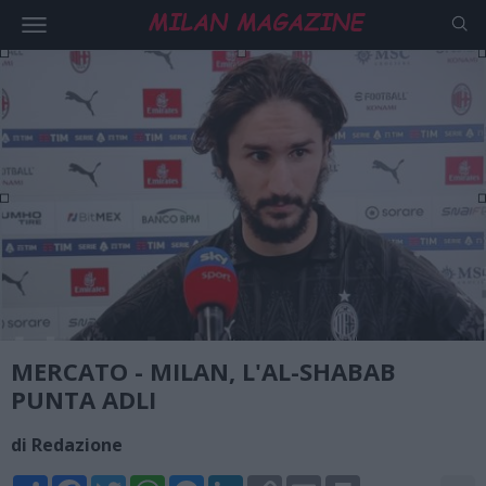
MERCATO - MILAN, L'AL-SHABAB
PUNTA ADLI
di Redazione
Share
Facebook
Twitter
WhatsApp
Messenger
LinkedIn
Copy
Email
Print