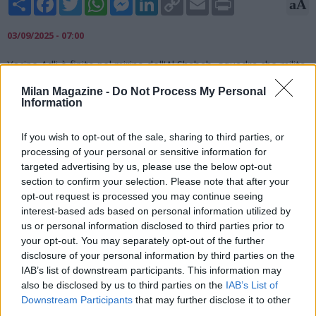
aA
Link
03/09/2025 - 07:00
Yacine Adli è finito nel mirino dell'Al Shabab, squadra che milita
nel campionato saudita. Secondo quanto riportato da alcune
Milan Magazine -
Do Not Process My Personal
fonti, in mattinata ci sarebbe stato un primo contatto con il ds
Information
rossonero Igli Tare per capire la fattibilità della trattativa.
Dopo la stagione in prestito alla Fiorentina, il centrocampista è
If you wish to opt-out of the sale, sharing to third parties, or
ora ai margini del progetto: durante l'estate si è infatti
processing of your personal or sensitive information for
allenato con il Milan Futuro.
targeted advertising by us, please use the below opt-out
section to confirm your selection. Please note that after your
opt-out request is processed you may continue seeing
interest-based ads based on personal information utilized by
us or personal information disclosed to third parties prior to
your opt-out. You may separately opt-out of the further
disclosure of your personal information by third parties on the
IAB’s list of downstream participants. This information may
also be disclosed by us to third parties on the
IAB’s List of
Downstream Participants
that may further disclose it to other
third parties.