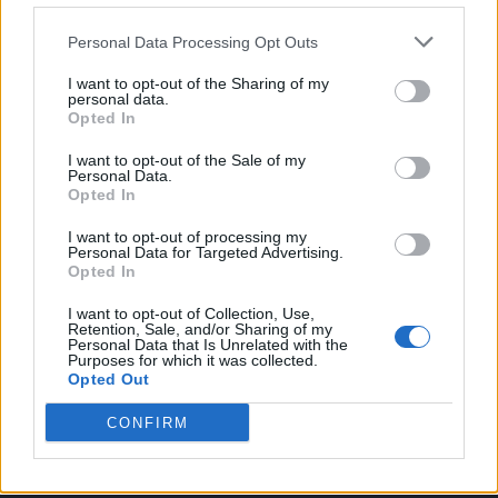
Personal Data Processing Opt Outs
I want to opt-out of the Sharing of my
personal data.
Opted In
VAI ALLA VERSIONE CLASSICA
I want to opt-out of the Sale of my
Personal Data.
Opted In
I want to opt-out of processing my
Personal Data for Targeted Advertising.
Il materiale (testo, foto e video) consultabile in questo portale è di nostra proprietà.
Alcune foto (screenshot) ed articoli presenti su "Milan Magazine" sono in parte giunti da
Opted In
internet, in quanto arrivati alla nostra attenzione attraverso regolari comunicati stampa
con immagini e testi allegati ed autorizzati alla pubblicazione, e quindi valutati di
I want to opt-out of Collection, Use,
pubblico dominio. Se i soggetti o gli autori avessero qualcosa in contrario alla
pubblicazione, non avranno che da segnalarlo alla redazione (indirizzo email:
Retention, Sale, and/or Sharing of my
redazione@napolimagazine.com
), che provvederà prontamente alla rimozione.
Personal Data that Is Unrelated with the
Purposes for which it was collected.
"Milan Magazine" non è una testata giornalistica, ma un sito di informazione di
Opted Out
proprietà di Napoli Magazine, e non è in alcun modo collegato alla A.C. Milan, che ne
detiene tutti i marchi e diritti.
CONFIRM