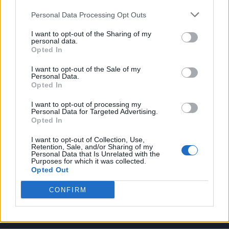
Personal Data Processing Opt Outs
I want to opt-out of the Sharing of my
personal data.
Opted In
VAI ALLA VERSIONE CLASSICA
I want to opt-out of the Sale of my
Personal Data.
Opted In
I want to opt-out of processing my
Il materiale (testo, foto e video) consultabile in questo portale è di nostra proprietà.
Personal Data for Targeted Advertising.
Alcune foto (screenshot) ed articoli presenti su "Milan Magazine" sono in parte giunti da
Opted In
internet, in quanto arrivati alla nostra attenzione attraverso regolari comunicati stampa
con immagini e testi allegati ed autorizzati alla pubblicazione, e quindi valutati di
pubblico dominio. Se i soggetti o gli autori avessero qualcosa in contrario alla
I want to opt-out of Collection, Use,
pubblicazione, non avranno che da segnalarlo alla redazione (indirizzo email:
Retention, Sale, and/or Sharing of my
redazione@napolimagazine.com
), che provvederà prontamente alla rimozione.
Personal Data that Is Unrelated with the
Purposes for which it was collected.
"Milan Magazine" non è una testata giornalistica, ma un sito di informazione di
Opted Out
proprietà di Napoli Magazine, e non è in alcun modo collegato alla A.C. Milan, che ne
detiene tutti i marchi e diritti.
CONFIRM