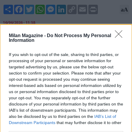
Share
Facebook
Twitter
WhatsApp
Messenger
LinkedIn
Copy
Email
Print
aA
Link
16/06/2026 - 11:58
Secondo quanto riferito su X da Fabrizio Romano, giornalista
Milan Magazine -
Do Not Process My Personal
Information
ed esperto di mercato, Rúben Amorim avrebbe firmato il suo
contratto come nuovo allenatore del Milan fino a giugno 2028.
L'accordo ha una durata di due anni con un'opzione per
If you wish to opt-out of the sale, sharing to third parties, or
un'ulteriore stagione.
processing of your personal or sensitive information for
targeted advertising by us, please use the below opt-out
section to confirm your selection. Please note that after your
opt-out request is processed you may continue seeing
interest-based ads based on personal information utilized by
us or personal information disclosed to third parties prior to
your opt-out. You may separately opt-out of the further
disclosure of your personal information by third parties on the
IAB’s list of downstream participants. This information may
also be disclosed by us to third parties on the
IAB’s List of
Downstream Participants
that may further disclose it to other
third parties.