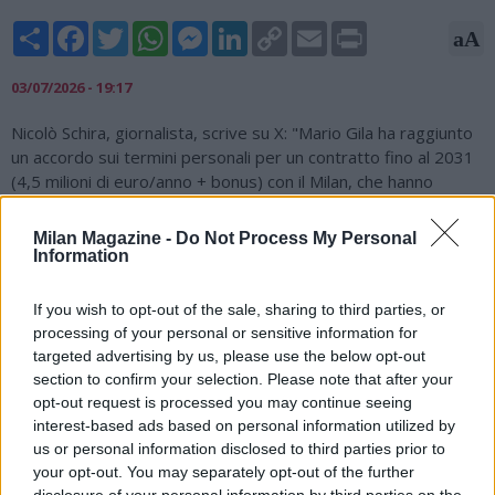
Share
Facebook
Twitter
WhatsApp
Messenger
LinkedIn
Copy
Email
Print
aA
Link
03/07/2026 - 19:17
Nicolò Schira, giornalista, scrive su X: "Mario Gila ha raggiunto
un accordo sui termini personali per un contratto fino al 2031
(4,5 milioni di euro/anno + bonus) con il Milan, che hanno
superato Napoli e Atalanta offrendo di più come stipendio. Il
Milan è ora pronto ad offrire 25 milioni di euro alla Lazio per
Milan Magazine -
Do Not Process My Personal
provare a chiudere l'affare".
Information
Mario
#Gila
has agreed personal terms for a contract until
If you wish to opt-out of the sale, sharing to third parties, or
2031 (€4,5M/year + bonuses) with
#ACMilan
, which have
processing of your personal or sensitive information for
overtaken
#Napoli
and
#Atalanta
offered more as salary.
targeted advertising by us, please use the below opt-out
#Milan
are now ready to offer €25M to
#Lazio
to try to close
section to confirm your selection. Please note that after your
the deal.
#transfers
opt-out request is processed you may continue seeing
interest-based ads based on personal information utilized by
— Nicolò Schira (@NicoSchira)
July 3, 2026
us or personal information disclosed to third parties prior to
your opt-out. You may separately opt-out of the further
disclosure of your personal information by third parties on the