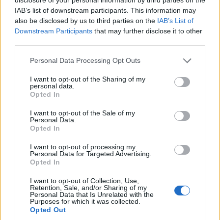
IAB’s list of downstream participants. This information may
also be disclosed by us to third parties on the
IAB’s List of
Downstream Participants
that may further disclose it to other
third parties.
Personal Data Processing Opt Outs
I want to opt-out of the Sharing of my
personal data.
Opted In
I want to opt-out of the Sale of my
Personal Data.
Opted In
VAI ALLA VERSIONE CLASSICA
I want to opt-out of processing my
Personal Data for Targeted Advertising.
Opted In
I want to opt-out of Collection, Use,
Retention, Sale, and/or Sharing of my
Personal Data that Is Unrelated with the
Il materiale (testo, foto e video) consultabile in questo portale è di nostra proprietà.
Purposes for which it was collected.
Alcune foto (screenshot) ed articoli presenti su "Milan Magazine" sono in parte giunti da
Opted Out
internet, in quanto arrivati alla nostra attenzione attraverso regolari comunicati stampa
con immagini e testi allegati ed autorizzati alla pubblicazione, e quindi valutati di