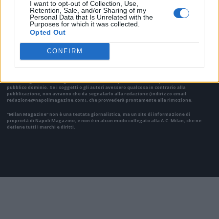
I want to opt-out of Collection, Use,
Retention, Sale, and/or Sharing of my
VAI ALLA VERSIONE CLASSICA
Personal Data that Is Unrelated with the
Purposes for which it was collected.
Opted Out
CONFIRM
Il materiale (testo, foto e video) consultabile in questo portale è di nostra proprietà.
Alcune foto (screenshot) ed articoli presenti su "Milan Magazine" sono in parte giunti da
internet, in quanto arrivati alla nostra attenzione attraverso regolari comunicati stampa
con immagini e testi allegati ed autorizzati alla pubblicazione, e quindi valutati di
pubblico dominio. Se i soggetti o gli autori avessero qualcosa in contrario alla
pubblicazione, non avranno che da segnalarlo alla redazione (indirizzo email:
redazione@napolimagazine.com
), che provvederà prontamente alla rimozione.
"Milan Magazine" non è una testata giornalistica, ma un sito di informazione di
proprietà di Napoli Magazine, e non è in alcun modo collegato alla A.C. Milan, che ne
detiene tutti i marchi e diritti.