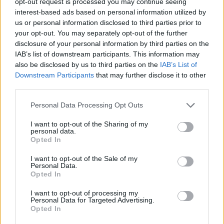
opt-out request is processed you may continue seeing
prendi gol". Allegri ha affrontato il tema delle possibili
interest-based ads based on personal information utilized by
partenze di Gimenez e Musah: "Non ho parlato con loro, c'era
us or personal information disclosed to third parties prior to
una partita importante e non bisogna spendere energie per il
your opt-out. You may separately opt-out of the further
mercato. Per il bene di tutti era giusto pensare solo alla
disclosure of your personal information by third parties on the
partita, domani la società penserà al da farsi per riportare il
IAB’s list of downstream participants. This information may
Milan a essere competitivo".
also be disclosed by us to third parties on the
IAB’s List of
Downstream Participants
that may further disclose it to other
third parties.
Personal Data Processing Opt Outs
I want to opt-out of the Sharing of my
personal data.
Opted In
I want to opt-out of the Sale of my
Personal Data.
Opted In
I want to opt-out of processing my
Personal Data for Targeted Advertising.
Opted In