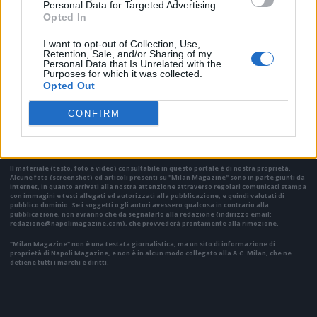
Personal Data for Targeted Advertising.
Opted In
I want to opt-out of Collection, Use,
Retention, Sale, and/or Sharing of my
Personal Data that Is Unrelated with the
Purposes for which it was collected.
Opted Out
VAI ALLA VERSIONE CLASSICA
CONFIRM
Il materiale (testo, foto e video) consultabile in questo portale è di nostra proprietà.
Alcune foto (screenshot) ed articoli presenti su "Milan Magazine" sono in parte giunti da
internet, in quanto arrivati alla nostra attenzione attraverso regolari comunicati stampa
con immagini e testi allegati ed autorizzati alla pubblicazione, e quindi valutati di
pubblico dominio. Se i soggetti o gli autori avessero qualcosa in contrario alla
pubblicazione, non avranno che da segnalarlo alla redazione (indirizzo email:
redazione@napolimagazine.com
), che provvederà prontamente alla rimozione.
"Milan Magazine" non è una testata giornalistica, ma un sito di informazione di
proprietà di Napoli Magazine, e non è in alcun modo collegato alla A.C. Milan, che ne
detiene tutti i marchi e diritti.