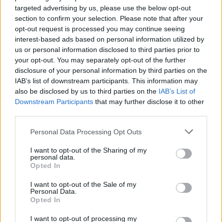
allenatore con idee moderne e importanti anche se con il
targeted advertising by us, please use the below opt-out
Manchester United (contrariamente a quanto accaduto con lo
section to confirm your selection. Please note that after your
Sporting CP) non lo ha dimostrato. Anzi, è stato un fallimento.
opt-out request is processed you may continue seeing
Ma le sue strategie tattiche non si discutono, il problema è un
interest-based ads based on personal information utilized by
altro: al Milan è già stato provato che un allenatore
us or personal information disclosed to third parties prior to
sufficientemente bravo non è garanzia di risultati all’altezza
your opt-out. You may separately opt-out of the further
del blasone del club. Perché manca tutto il resto,
disclosure of your personal information by third parties on the
organizzazione e programmazione, con Cardinale al comando
IAB’s list of downstream participants. This information may
also be disclosed by us to third parties on the
IAB’s List of
ormai i tifosi si sono abituati a situazioni opposte. Oggi il Milan
Downstream Participants
that may further disclose it to other
è questo e nulla più.
third parties.
Fonte: alfredopedulla.com
Personal Data Processing Opt Outs
I want to opt-out of the Sharing of my
personal data.
Opted In
I want to opt-out of the Sale of my
Personal Data.
Opted In
I want to opt-out of processing my