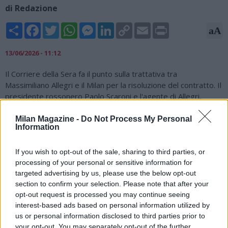
di Redazione
Share
Facebook
Twitter
WhatsApp
Messenger
LinkedIn
Copy
Email
Print
aA
Link
13/06/2026 - 11:12
Il Corriere della Sera fa il punto sulla trattativa tra
Massimiliano Allegri e il Milan per la risoluzione del contratto. Il
presidente rossonero Paolo Scaroni e l'agente di Allegri,
Giovanni Branchini, si sono già incontrati per discutere i
dettagli, in particolare quelli relativi allo staff del tecnico e
Milan Magazine -
Do Not Process My Personal
Information
le due parti si rivedranno all'inizio della prossima settimana.
Non c'è ancora un'intesa sulla cifra della buonuscita, ma si
starebbe lavorando un compromesso che possa soddisfare
If you wish to opt-out of the sale, sharing to third parties, or
processing of your personal or sensitive information for
entrambe le parti. Il Milan prende tempo, non avendo gradito
targeted advertising by us, please use the below opt-out
la rapidità con cui Allegri ha trovato l'accordo con il Napoli,
section to confirm your selection. Please note that after your
ritenendo l'intesa maturata già prima della fine del
opt-out request is processed you may continue seeing
campionato. Nel frattempo, Massimiliano Allegri resta in
interest-based ads based on personal information utilized by
frequente contatto con il direttore sportivo del Napoli
us or personal information disclosed to third parties prior to
Giovanni Manna per pianificare il futuro.
your opt-out. You may separately opt-out of the further