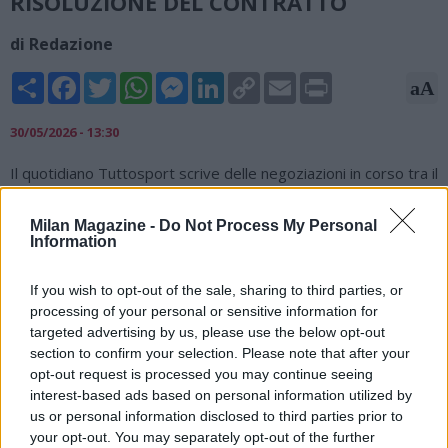
RISOLUZIONE DEL CONTRATTO
di Redazione
Share
Facebook
Twitter
WhatsApp
Messenger
LinkedIn
Copy
Email
Print
aA
Link
30/05/2026 - 13:30
Il quotidiano Tuttosport scrive delle negoziazioni in corso tra il
Milan e Massimiliano Allegri per raggiungere l'intesa relativa
alla risoluzione del contratto: "Allegri è vincolato dal Diavolo
Milan Magazine -
Do Not Process My Personal
fino al 2027 (con uno stipendio di 5,2 milioni) e chiede una
Information
buonuscita superiore ai 500 mila euro prospettati dalla
società rossonera. Meglio non tirare troppo la corda, onde
If you wish to opt-out of the sale, sharing to third parties, or
evitare che ADL si spazientisca e faccia come con Vincenzo
processing of your personal or sensitive information for
Italiano qualche giorno fa. Ipotesi volutamente provocatoria e
targeted advertising by us, please use the below opt-out
quasi iperbolica, visto che l'accordo Allegri-Napoli appare
section to confirm your selection. Please note that after your
blindato, anche se De Laurentiis a breve volerà per impegni
opt-out request is processed you may continue seeing
lavorativi negli Stati Uniti e intende farlo con la questione
interest-based ads based on personal information utilized by
panchina sistemata".
us or personal information disclosed to third parties prior to
your opt-out. You may separately opt-out of the further