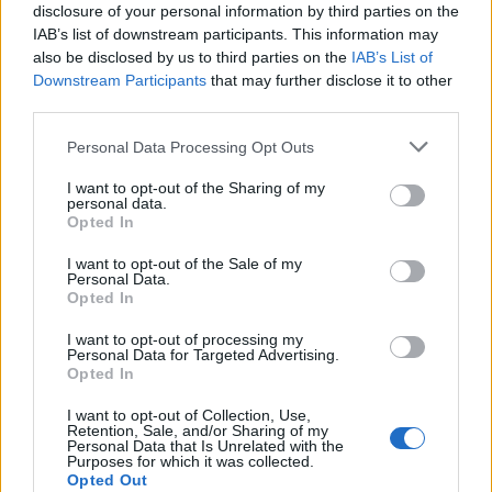
disclosure of your personal information by third parties on the
IAB’s list of downstream participants. This information may
also be disclosed by us to third parties on the
IAB’s List of
Downstream Participants
that may further disclose it to other
third parties.
Personal Data Processing Opt Outs
I want to opt-out of the Sharing of my
personal data.
Opted In
I want to opt-out of the Sale of my
Personal Data.
Opted In
I want to opt-out of processing my
VAI ALLA VERSIONE CLASSICA
Personal Data for Targeted Advertising.
Opted In
I want to opt-out of Collection, Use,
Retention, Sale, and/or Sharing of my
Personal Data that Is Unrelated with the
Purposes for which it was collected.
Il materiale (testo, foto e video) consultabile in questo portale è di nostra proprietà.
Alcune foto (screenshot) ed articoli presenti su "Milan Magazine" sono in parte giunti da
Opted Out
internet, in quanto arrivati alla nostra attenzione attraverso regolari comunicati stampa