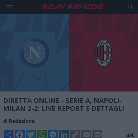
DIRETTA ONLINE - SERIE A, NAPOLI-
MILAN 2-2: LIVE REPORT E DETTAGLI
di Redazione
Share
Facebook
Twitter
WhatsApp
Messenger
LinkedIn
Copy
Email
Print
aA
Link