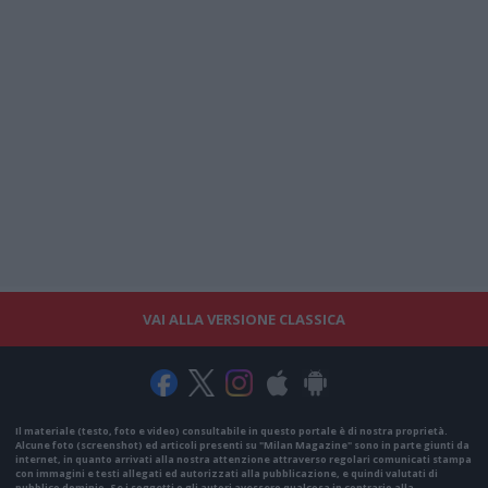
VAI ALLA VERSIONE CLASSICA
Il materiale (testo, foto e video) consultabile in questo portale è di nostra proprietà.
Alcune foto (screenshot) ed articoli presenti su "Milan Magazine" sono in parte giunti da
internet, in quanto arrivati alla nostra attenzione attraverso regolari comunicati stampa
con immagini e testi allegati ed autorizzati alla pubblicazione, e quindi valutati di
pubblico dominio. Se i soggetti o gli autori avessero qualcosa in contrario alla