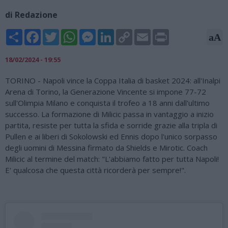
di Redazione
Share
Facebook
Twitter
WhatsApp
Messenger
LinkedIn
Copy
Email
Print
aA
Link
18/02/2024 - 19:55
TORINO - Napoli vince la Coppa Italia di basket 2024: all'Inalpi
Arena di Torino, la Generazione Vincente si impone 77-72
sull'Olimpia Milano e conquista il trofeo a 18 anni dall'ultimo
successo. La formazione di Milicic passa in vantaggio a inizio
partita, resiste per tutta la sfida e sorride grazie alla tripla di
Pullen e ai liberi di Sokolowski ed Ennis dopo l'unico sorpasso
degli uomini di Messina firmato da Shields e Mirotic. Coach
Milicic al termine del match: "L'abbiamo fatto per tutta Napoli!
E' qualcosa che questa città ricorderà per sempre!".