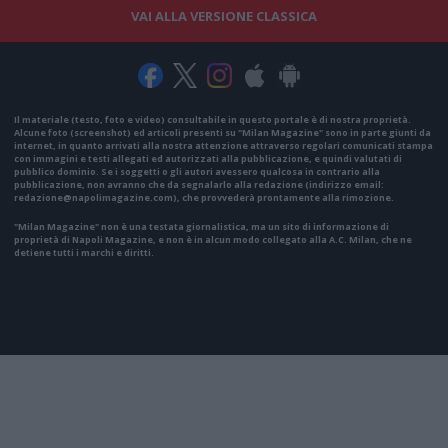
VAI ALLA VERSIONE CLASSICA
Il materiale (testo, foto e video) consultabile in questo portale è di nostra proprietà.
Alcune foto (screenshot) ed articoli presenti su "Milan Magazine" sono in parte giunti da
internet, in quanto arrivati alla nostra attenzione attraverso regolari comunicati stampa
con immagini e testi allegati ed autorizzati alla pubblicazione, e quindi valutati di
pubblico dominio. Se i soggetti o gli autori avessero qualcosa in contrario alla
pubblicazione, non avranno che da segnalarlo alla redazione (indirizzo email:
redazione@napolimagazine.com
), che provvederà prontamente alla rimozione.
"Milan Magazine" non è una testata giornalistica, ma un sito di informazione di
proprietà di Napoli Magazine, e non è in alcun modo collegato alla A.C. Milan, che ne
detiene tutti i marchi e diritti.