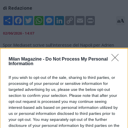
di Redazione
Share
Facebook
Twitter
WhatsApp
Messenger
LinkedIn
Copy
Email
Print
aA
Link
02/06/2026 - 14:07
Spor Mediaset scrive sull'interesse del Napoli per Adrien
Rabiot. Il Napoli ha in mente un piano per accontentare Allegri
su Rabiot aggirando l'ostacolo legato all'ingaggio che ad oggi
Milan Magazine -
Do Not Process My Personal
non è nei parametri economici dettati da De Laurentiis. Gli
Information
azzurri vorrebbero proporre un ingaggio più basso al
francese (al Milan si aggira sui 4 milioni) inserendo però dei
If you wish to opt-out of the sale, sharing to third parties, or
bonus facilmente raggiungibili che gli consentirebbero di
processing of your personal or sensitive information for
guadagnare molto di più rispetto ad oggi. Resta comunque da
targeted advertising by us, please use the below opt-out
capire anche cosa intenderà fare il Milan con il cartellino di
section to confirm your selection. Please note that after your
Rabiot. Il centrocampista viene valutato intorno ai 20 milioni
opt-out request is processed you may continue seeing
dai rossoneri.
interest-based ads based on personal information utilized by
us or personal information disclosed to third parties prior to
your opt-out. You may separately opt-out of the further
disclosure of your personal information by third parties on the