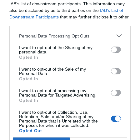
IAB’s list of downstream participants. This information may
also be disclosed by us to third parties on the
IAB’s List of
Downstream Participants
that may further disclose it to other
third parties.
Personal Data Processing Opt Outs
I want to opt-out of the Sharing of my
personal data.
Opted In
I want to opt-out of the Sale of my
Personal Data.
Opted In
VAI ALLA VERSIONE CLASSICA
I want to opt-out of processing my
Personal Data for Targeted Advertising.
Opted In
I want to opt-out of Collection, Use,
Retention, Sale, and/or Sharing of my
Il materiale (testo, foto e video) consultabile in questo portale è di nostra proprietà.
Personal Data that Is Unrelated with the
Alcune foto (screenshot) ed articoli presenti su "Milan Magazine" sono in parte giunti da
Purposes for which it was collected.
internet, in quanto arrivati alla nostra attenzione attraverso regolari comunicati stampa
Opted Out
con immagini e testi allegati ed autorizzati alla pubblicazione, e quindi valutati di
pubblico dominio. Se i soggetti o gli autori avessero qualcosa in contrario alla