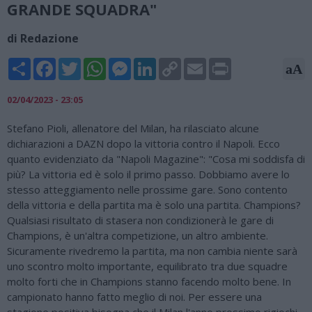
GRANDE SQUADRA"
di Redazione
Share
Facebook
Twitter
WhatsApp
Messenger
LinkedIn
Copy
Email
Print
aA
Link
02/04/2023 - 23:05
Stefano Pioli, allenatore del Milan, ha rilasciato alcune
dichiarazioni a DAZN dopo la vittoria contro il Napoli. Ecco
quanto evidenziato da "Napoli Magazine": "Cosa mi soddisfa di
più? La vittoria ed è solo il primo passo. Dobbiamo avere lo
stesso atteggiamento nelle prossime gare. Sono contento
della vittoria e della partita ma è solo una partita. Champions?
Qualsiasi risultato di stasera non condizionerà le gare di
Champions, è un'altra competizione, un altro ambiente.
Sicuramente rivedremo la partita, ma non cambia niente sarà
uno scontro molto importante, equilibrato tra due squadre
molto forti che in Champions stanno facendo molto bene. In
campionato hanno fatto meglio di noi. Per essere una