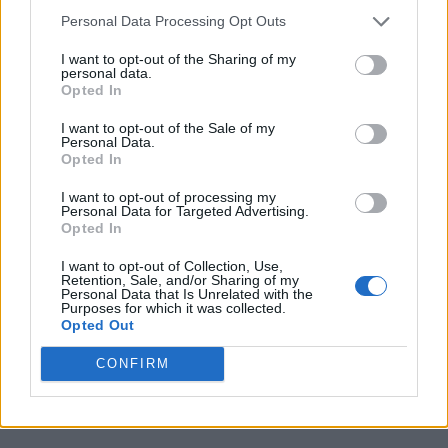
veniva da un campionato vinto ci siamo un po' disuniti, ma solo
Personal Data Processing Opt Outs
i top club riescono a far bene in campionato e in Champions, il
fatto di essere andati avanti in Champions ci ha tolto un po' di
I want to opt-out of the Sharing of my
personal data.
energie in campionato, qualche difficoltà l'abbiamo avuta, ora
Opted In
conta solo il finale di stagione. Leao? Non è mai andato via, ha
fatto due gol, uno da punta centrale, un altro partendo largo,
I want to opt-out of the Sale of my
Personal Data.
questi ragazzi giovani assimilano tanto e poi vengono fuori,
Opted In
diventerà un campione perchè ha un potenziale incredbile ed
è un ragazzo intelligente".
I want to opt-out of processing my
Personal Data for Targeted Advertising.
Opted In
I want to opt-out of Collection, Use,
Retention, Sale, and/or Sharing of my
Personal Data that Is Unrelated with the
Purposes for which it was collected.
Opted Out
CONFIRM