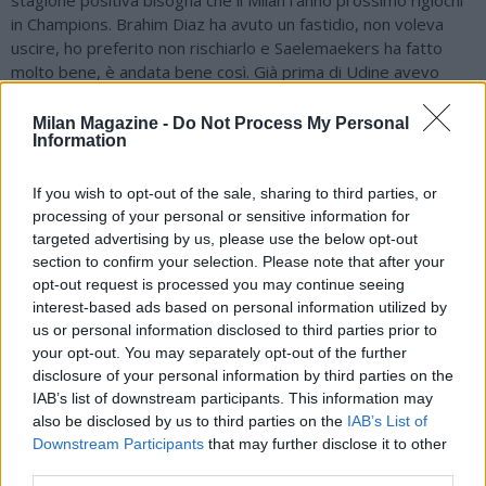
stagione positiva bisogna che il Milan l'anno prossimo rigiochi
in Champions. Brahim Diaz ha avuto un fastidio, non voleva
uscire, ho preferito non rischiarlo e Saelemaekers ha fatto
molto bene, è andata bene così. Già prima di Udine avevo
deciso di giocare contro il Napoli con la difesa a 4, è facile dire
che il cambio sistema ci ha fatto vincere la partita. L'allenatore
Milan Magazine -
Do Not Process My Personal
Information
deve prendere decisioni, in un periodo difficile della squadra
ho preso la decisione di fare delle modifiche, mi piace
cambiare la squadra e i giocatori si fanno trovare pronti. E'
If you wish to opt-out of the sale, sharing to third parties, or
solo una buona partita, una buona prestazione contro una
processing of your personal or sensitive information for
grande squadra. Mancano ancora 10 giorni alla Champions, ora
targeted advertising by us, please use the below opt-out
testa all'Empoli, abbiamo buttato via troppe occasioni.
section to confirm your selection. Please note that after your
opt-out request is processed you may continue seeing
Avremo tempo di pensare alla Champions, sarà importante la
interest-based ads based on personal information utilized by
condizione dei giocatori per le scelte che faremo, adesso la
us or personal information disclosed to third parties prior to
testa ad Empoli. La prestazione di oggi ci darà fiducia, ma in
your opt-out. You may separately opt-out of the further
Champions saranno due partite da dentro o fuori, giocate con
disclosure of your personal information by third parties on the
intensità, simo stati bravi a sfruttare le nostre occasioni.
IAB’s list of downstream participants. This information may
Dobbiamo insistere, saranno due partite in Champions da
also be disclosed by us to third parties on the
IAB’s List of
affrontare con la stessa mentalità, è questo l'aspetto che mi
Downstream Participants
that may further disclose it to other
ha soddisfatto di più della squadra. Il mese di gennaio ci ha
third parties.
tolto certezze e sicurezze, anche la squadra nostra che