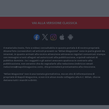
VAI ALLA VERSIONE CLASSICA
Il materiale (testo, foto e video) consultabile in questo portale è di nostra proprietà.
Alcune foto (screenshot) ed articoli presenti su "Milan Magazine" sono in parte giunti da
internet, in quanto arrivati alla nostra attenzione attraverso regolari comunicati stampa
con immagini e testi allegati ed autorizzati alla pubblicazione, e quindi valutati di
pubblico dominio. Se i soggetti o gli autori avessero qualcosa in contrario alla
pubblicazione, non avranno che da segnalarlo alla redazione (indirizzo email:
redazione@napolimagazine.com
), che provvederà prontamente alla rimozione.
"Milan Magazine" non è una testata giornalistica, ma un sito di informazione di
proprietà di Napoli Magazine, e non è in alcun modo collegato alla A.C. Milan, che ne
detiene tutti i marchi e diritti.