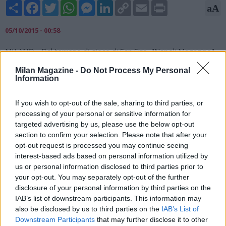
Share
Facebook
Twitter
WhatsApp
Messenger
LinkedIn
Copy
Email
Print
aA
Link
05/10/2015 - 00:58
MILANO - Dal terreno di gioco di San Siro, "Napoli Magazine"
vi propone 20 scatti d'autore, in alta risoluzione, realizzati in
Milan Magazine -
Do Not Process My Personal
occasione del settimo turno del campionato di serie A. Vittoria
Information
per 4-0 per il Napoli di Sarri contro il Milan.
If you wish to opt-out of the sale, sharing to third parties, or
processing of your personal or sensitive information for
targeted advertising by us, please use the below opt-out
section to confirm your selection. Please note that after your
opt-out request is processed you may continue seeing
interest-based ads based on personal information utilized by
us or personal information disclosed to third parties prior to
your opt-out. You may separately opt-out of the further
disclosure of your personal information by third parties on the
IAB’s list of downstream participants. This information may
also be disclosed by us to third parties on the
IAB’s List of
Downstream Participants
that may further disclose it to other