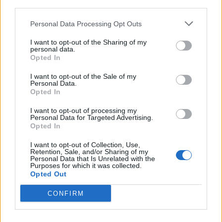
third parties.
Personal Data Processing Opt Outs
I want to opt-out of the Sharing of my
personal data.
Opted In
VAI ALLA VERSIONE CLASSICA
I want to opt-out of the Sale of my
Personal Data.
Opted In
I want to opt-out of processing my
Personal Data for Targeted Advertising.
Il materiale (testo, foto e video) consultabile in questo portale è di nostra proprietà.
Opted In
Alcune foto (screenshot) ed articoli presenti su "Milan Magazine" sono in parte giunti da
internet, in quanto arrivati alla nostra attenzione attraverso regolari comunicati stampa
con immagini e testi allegati ed autorizzati alla pubblicazione, e quindi valutati di
I want to opt-out of Collection, Use,
pubblico dominio. Se i soggetti o gli autori avessero qualcosa in contrario alla
Retention, Sale, and/or Sharing of my
pubblicazione, non avranno che da segnalarlo alla redazione (indirizzo email:
Personal Data that Is Unrelated with the
redazione@napolimagazine.com
), che provvederà prontamente alla rimozione.
Purposes for which it was collected.
Opted Out
"Milan Magazine" non è una testata giornalistica, ma un sito di informazione di
proprietà di Napoli Magazine, e non è in alcun modo collegato alla A.C. Milan, che ne
detiene tutti i marchi e diritti.
CONFIRM