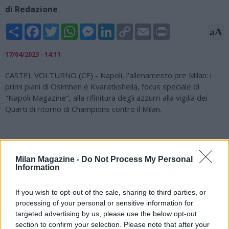
di Redazione
Share
Facebook
Twitter
WhatsApp
Messenger
LinkedIn
Copy
Email
Print
aA
Link
17/04/2023 - 14:11
CASTEL VOLTURNO (CE) - Napoli, l'allenamento pre Milan: i
primi piani di Osimhen e Kvaratkshelia, focus speciale di
"Napoli Magazine", alla rifinitura degli azzurri alla vigilia dei
Quarti di ritorno di Champions contro il Milan.
Milan Magazine -
Do Not Process My Personal
Information
If you wish to opt-out of the sale, sharing to third parties, or
processing of your personal or sensitive information for
targeted advertising by us, please use the below opt-out
section to confirm your selection. Please note that after your