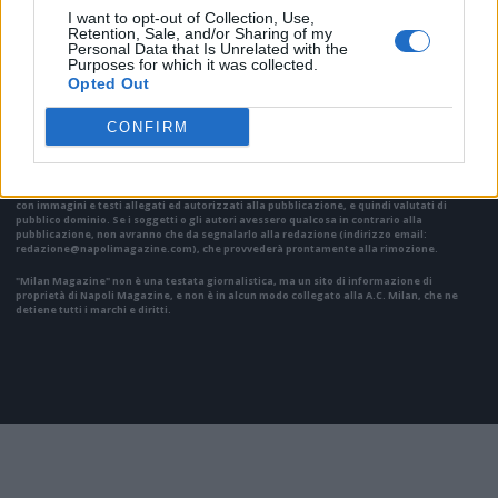
I want to opt-out of Collection, Use,
Retention, Sale, and/or Sharing of my
VAI ALLA VERSIONE CLASSICA
Personal Data that Is Unrelated with the
Purposes for which it was collected.
Opted Out
CONFIRM
Il materiale (testo, foto e video) consultabile in questo portale è di nostra proprietà.
Alcune foto (screenshot) ed articoli presenti su "Milan Magazine" sono in parte giunti da
internet, in quanto arrivati alla nostra attenzione attraverso regolari comunicati stampa
con immagini e testi allegati ed autorizzati alla pubblicazione, e quindi valutati di
pubblico dominio. Se i soggetti o gli autori avessero qualcosa in contrario alla
pubblicazione, non avranno che da segnalarlo alla redazione (indirizzo email:
redazione@napolimagazine.com
), che provvederà prontamente alla rimozione.
"Milan Magazine" non è una testata giornalistica, ma un sito di informazione di
proprietà di Napoli Magazine, e non è in alcun modo collegato alla A.C. Milan, che ne
detiene tutti i marchi e diritti.