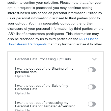
al mio allenatore e alla mia squadra. Gol? Sentimento
section to confirm your selection. Please note that after your
incredibile, ma anche se non avessi fatto gol sono molto
opt-out request is processed you may continue seeing
contento per la prestazione della squadra. E' una partita
interest-based ads based on personal information utilized by
importate per il campionato, vogliamo raggiungere l'obiettivo
us or personal information disclosed to third parties prior to
di stare vicino al Napoli. Ora pensiamo all'Empoli, la partita di
your opt-out. You may separately opt-out of the further
Champions sarà un'altra partita. Ho scambiato la maglia con
disclosure of your personal information by third parties on the
Kvara. Sono un suo grande fan, mi piace per quello che fa in
IAB’s list of downstream participants. This information may
campo è un po' simile a me e sta facendo una grande
also be disclosed by us to third parties on the
IAB’s List of
stagione".
Downstream Participants
that may further disclose it to other
third parties.
Personal Data Processing Opt Outs
I want to opt-out of the Sharing of my
personal data.
Opted In
I want to opt-out of the Sale of my
Personal Data.
Opted In
I want to opt-out of processing my
Personal Data for Targeted Advertising.
Opted In