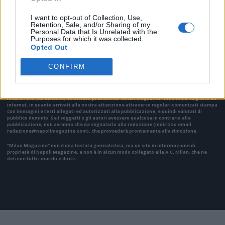
I want to opt-out of Collection, Use,
Retention, Sale, and/or Sharing of my
Personal Data that Is Unrelated with the
Purposes for which it was collected.
VAI ALLA VERSIONE CLASSICA
Opted Out
CONFIRM
Il materiale (testo, foto e video) consultabile in questo portale è di nostra proprietà.
Alcune foto (screenshot) ed articoli presenti su "Milan Magazine" sono in parte giunti da
internet, in quanto arrivati alla nostra attenzione attraverso regolari comunicati stampa
con immagini e testi allegati ed autorizzati alla pubblicazione, e quindi valutati di
pubblico dominio. Se i soggetti o gli autori avessero qualcosa in contrario alla
pubblicazione, non avranno che da segnalarlo alla redazione (indirizzo email:
redazione@napolimagazine.com
), che provvederà prontamente alla rimozione.
"Milan Magazine" non è una testata giornalistica, ma un sito di informazione di
proprietà di Napoli Magazine, e non è in alcun modo collegato alla A.C. Milan, che ne
detiene tutti i marchi e diritti.