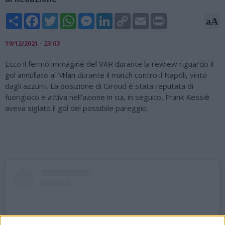
Share
Facebook
Twitter
WhatsApp
Messenger
LinkedIn
Copy
Email
Print
aA
Link
19/12/2021 - 23:03
Ecco il fermo immagine del VAR durante la rewiew riguardo il
gol annullato al Milan durante il match contro il Napoli, vinto
dagli azzurri. La posizione di Giroud è stata reputata di
fuorigioco e attiva nell'azione in cui, in seguito, Frank Kessiè
aveva siglato il gol del possibile pareggio.