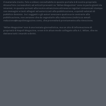
Il materiale (testo, foto e video) consultabile in questo portale è di nostra proprietà.
Alcune foto (screenshot) ed articoli presenti su "Milan Magazine" sono in parte giunti da
internet, in quanto arrivati alla nostra attenzione attraverso regolari comunicati stampa
con immagini e testi allegati ed autorizzati alla pubblicazione, e quindi valutati di
pubblico dominio. Se i soggetti o gli autori avessero qualcosa in contrario alla
pubblicazione, non avranno che da segnalarlo alla redazione (indirizzo email:
redazione@napolimagazine.com
), che provvederà prontamente alla rimozione.
"Milan Magazine" non è una testata giornalistica, ma un sito di informazione di
proprietà di Napoli Magazine, e non è in alcun modo collegato alla A.C. Milan, che ne
detiene tutti i marchi e diritti.