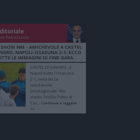
ditoriale
nio Petrazzuolo
 SHOW NM - AMICHEVOLE A CASTEL
ANGRO, NAPOLI-OSASUNA 2-1: ECCO
UTTE LE IMMAGINI DI FINE GARA
CASTEL DI SANGRO - Il
Napoli batte l'Osasuna
2-1, nella terza
amichevole
prestagionale. Allo
stadio Teofilo Patini di
Cas...
Continua a leggere
>>