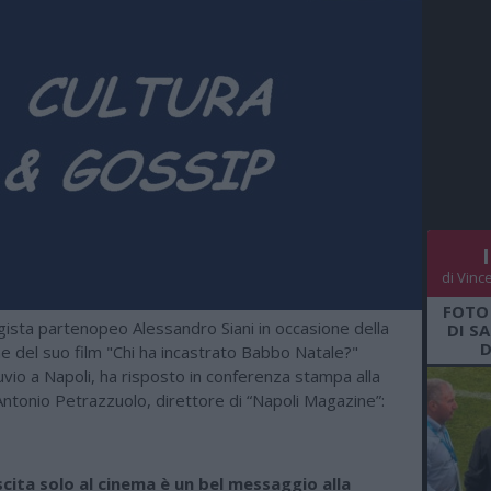
di Vinc
FOTO
gista partenopeo Alessandro Siani in occasione della
DI S
D
e del suo film "Chi ha incastrato Babbo Natale?"
uvio a Napoli, ha risposto in conferenza stampa alla
ntonio Petrazzuolo, direttore di “Napoli Magazine”:
 uscita solo al cinema è un bel messaggio alla