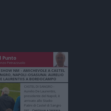
Il Punto
enzo Petrazzuolo
 SHOW NM - AMICHEVOLE A CASTEL
ANGRO, NAPOLI-OSASUNA: AURELIO
E LAURENTIIS A BORDOCAMPO
CASTEL DI SANGRO -
Aurelio De Laurentiis,
presidente del Napoli, è
arrivato allo Stadio
Patini di Castel di Sangro
per...
Continua a leggere