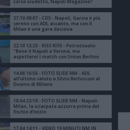
corsa scudetto, Napoli Magazine?
Piaceva ai cinesi"
27.10 08:07 - CDS - Napoli, Garcia è più
sereno con ADL accanto, ma con il
Milan è una gara decisiva
22.10 12:23 - KISS KISS - Petrazzuolo:
"Bene il Napoli a Verona, ma
aspetterei i match con Union Berlino
e Milan, su Kvara e Politano..."
14.06 16:56 - FOTO SLIDE NM - ADL
all’ultimo saluto a Silvio Berlusconi al
Duomo di Milano
18.04 22:18 - FOTO SLIDE NM - Napoli-
Milan, la sciarpata azzurra prima del
fischio d’inizio
17.04 14:11 - VIDEO 19 MINUTI NM IN