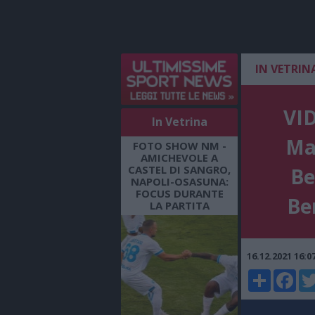
IN VETRIN
VID
In Vetrina
Ma
FOTO SHOW NM -
AMICHEVOLE A
CASTEL DI SANGRO,
Be
NAPOLI-OSASUNA:
FOCUS DURANTE
Ben
LA PARTITA
16.12.2021 16:
Share
Faceboo
Twi