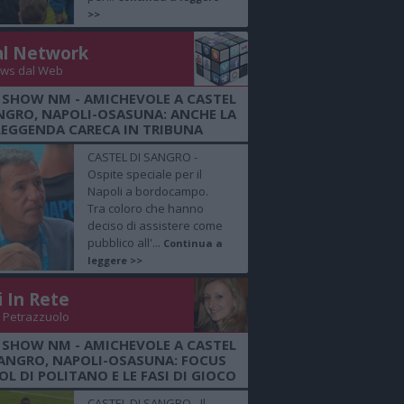
>>
al Network
ws dal Web
 SHOW NM - AMICHEVOLE A CASTEL
NGRO, NAPOLI-OSASUNA: ANCHE LA
LEGGENDA CARECA IN TRIBUNA
CASTEL DI SANGRO -
Ospite speciale per il
Napoli a bordocampo.
Tra coloro che hanno
deciso di assistere come
pubblico all'...
Continua a
leggere >>
i In Rete
 Petrazzuolo
 SHOW NM - AMICHEVOLE A CASTEL
SANGRO, NAPOLI-OSASUNA: FOCUS
OL DI POLITANO E LE FASI DI GIOCO
CASTEL DI SANGRO - Il