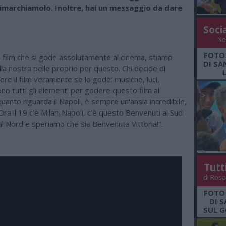
rimarchiamolo. Inoltre, hai un messaggio da dare
Soci
Ne
FOTO
 film che si gode assolutamente al cinema, stiamo
DI SA
lla nostra pelle proprio per questo. Chi decide di
re il film veramente se lo gode: musiche, luci,
ono tutti gli elementi per godere questo film al
uanto riguarda il Napoli, è sempre un'ansia incredibile,
 Ora il 19 c'è Milan-Napoli, c'è questo Benvenuti al Sud
l Nord e speriamo che sia Benvenuta Vittoria!".
Tutt
di Rosa
FOTO
DI 
SUL G