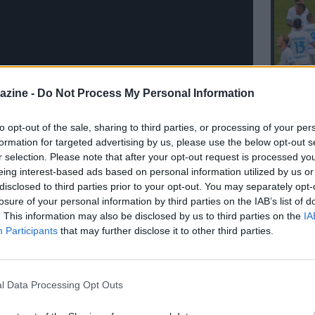
azine -
Do Not Process My Personal Information
L'An
del Nu
to opt-out of the sale, sharing to third parties, or processing of your per
formation for targeted advertising by us, please use the below opt-out s
FOTO
r selection. Please note that after your opt-out request is processed y
JACQ
eing interest-based ads based on personal information utilized by us or
E IN VETRINA
disclosed to third parties prior to your opt-out. You may separately opt-
losure of your personal information by third parties on the IAB’s list of
06.04 22:10 - FOTO NM - Napoli-Milan,
. This information may also be disclosed by us to third parties on the
IA
la coreografia in Curva A:
Participants
that may further disclose it to other third parties.
"Giochiamoci tutto!"
30.03 18:58 - VIDEO NM - Napoli-Milan,
focus all’esterno dello Stadio
l Data Processing Opt Outs
Maradona