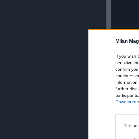
Milan Mag
If you wish 
sensitive in
confirm you
continue se
ULTIMISSIM
information 
further disc
participants
Downstream 
Persona