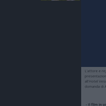
L'attore e re
presentazion
all'Hotel Ves
domanda di A
- Il film in