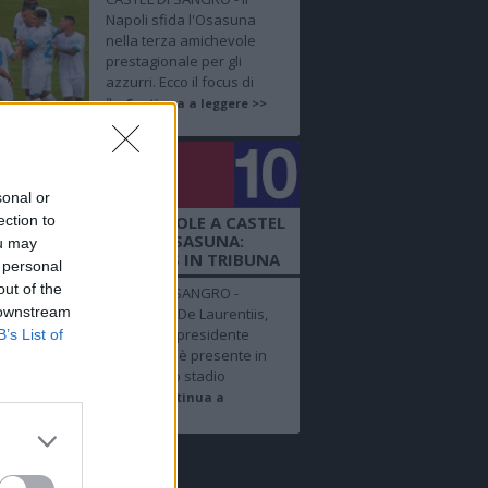
Napoli sfida l'Osasuna
nella terza amichevole
prestagionale per gli
azzurri. Ecco il focus di
"...
Continua a leggere >>
golo
mero 10
sonal or
ection to
 SHOW NM - AMICHEVOLE A CASTEL
DI SANGRO, NAPOLI-OSASUNA:
ou may
UELINE DE LAURENTIIS IN TRIBUNA
 personal
out of the
CASTEL DI SANGRO -
 downstream
Jacqueline De Laurentiis,
moglie del presidente
B’s List of
del Napoli, è presente in
tribuna allo stadio
Patin...
Continua a
leggere >>