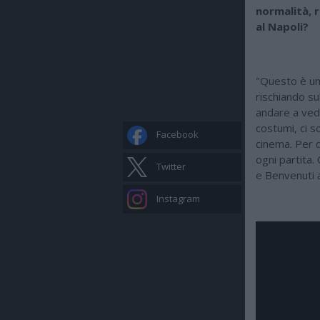
normalità, 
al Napoli?
"Questo è un
rischiando su
andare a vede
costumi, ci s
Facebook
cinema. Per q
ogni partita.
Twitter
e Benvenuti a
Instagram