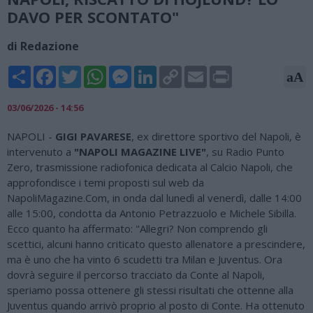
DAVO PER SCONTATO"
di Redazione
Share
Facebook
Twitter
WhatsApp
Messenger
LinkedIn
Copy
Email
Print
aA
Link
03/06/2026 - 14:56
NAPOLI -
GIGI PAVARESE
, ex direttore sportivo del Napoli, è
intervenuto a
"NAPOLI MAGAZINE LIVE"
, su Radio Punto
Zero, trasmissione radiofonica dedicata al Calcio Napoli, che
approfondisce i temi proposti sul web da
NapoliMagazine.Com, in onda dal lunedì al venerdì, dalle 14:00
alle 15:00, condotta da Antonio Petrazzuolo e Michele Sibilla.
Ecco quanto ha affermato: "Allegri? Non comprendo gli
scettici, alcuni hanno criticato questo allenatore a prescindere,
ma è uno che ha vinto 6 scudetti tra Milan e Juventus. Ora
dovrà seguire il percorso tracciato da Conte al Napoli,
speriamo possa ottenere gli stessi risultati che ottenne alla
Juventus quando arrivò proprio al posto di Conte. Ha ottenuto