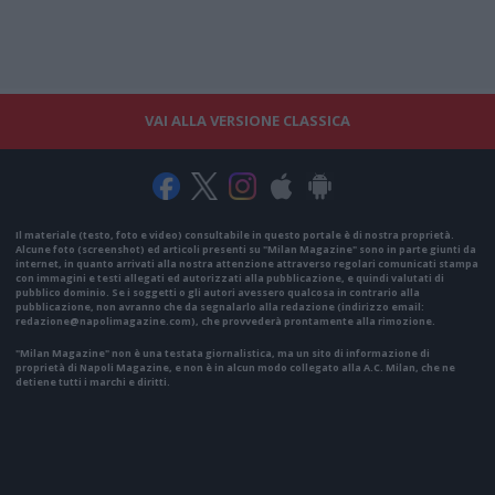
VAI ALLA VERSIONE CLASSICA
Il materiale (testo, foto e video) consultabile in questo portale è di nostra proprietà.
Alcune foto (screenshot) ed articoli presenti su "Milan Magazine" sono in parte giunti da
internet, in quanto arrivati alla nostra attenzione attraverso regolari comunicati stampa
con immagini e testi allegati ed autorizzati alla pubblicazione, e quindi valutati di
pubblico dominio. Se i soggetti o gli autori avessero qualcosa in contrario alla
pubblicazione, non avranno che da segnalarlo alla redazione (indirizzo email:
redazione@napolimagazine.com
), che provvederà prontamente alla rimozione.
"Milan Magazine" non è una testata giornalistica, ma un sito di informazione di
proprietà di Napoli Magazine, e non è in alcun modo collegato alla A.C. Milan, che ne
detiene tutti i marchi e diritti.