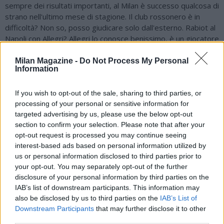
sempre dei risultati importanti, al Milan è successo qualcosa di
strano nell'ultimo mese di stagione. Il club rossonero è in
difficoltà? Non so, posso giudicare solo dall'esterno. Rabiot al
Napoli con Allegri? Allegri lo conosce benissimo, è un giocatore
di caratura internazionale, sarebbe un grande colpo. Anguissa
potrebbe andare via, quindi Rabiot potrebbe essere
Milan Magazine -
Do Not Process My Personal
Information
un'ottima soluzione. Riscatto di Hojlund? Lo davo per
scontato. Giro d'Italia? Scontata la vittoria di Vingegaard, ma
sarà bello vedere il duello con Pogacar al Tour de France.
If you wish to opt-out of the sale, sharing to third parties, or
processing of your personal or sensitive information for
Mondiali? Sono sempre interessanti per chi ama il calcio, bella
targeted advertising by us, please use the below opt-out
lotta tra Francia, Spagna e Brasile, ma occhio ad Argentina e
section to confirm your selection. Please note that after your
Turchia".
opt-out request is processed you may continue seeing
interest-based ads based on personal information utilized by
us or personal information disclosed to third parties prior to
your opt-out. You may separately opt-out of the further
disclosure of your personal information by third parties on the
IAB’s list of downstream participants. This information may
also be disclosed by us to third parties on the
IAB’s List of
Downstream Participants
that may further disclose it to other
third parties.