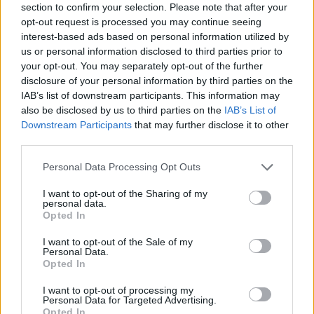
un segnale che diamo a noi stessi. Zielinski ha battuto due
section to confirm your selection. Please note that after your
volte il rigore, Anguissa ha fatto segnare il compagno di
opt-out request is processed you may continue seeing
squadra. Quelli che sono entrati l'hanno fatto benissimo. Molto
interest-based ads based on personal information utilized by
bene Olivera. Ndombele forte nei contrasti, diventa difficile
us or personal information disclosed to third parties prior to
spostarlo, sa muovere palla nello stretto. Anche Zerbin mi e'
your opt-out. You may separately opt-out of the further
piaciuto, ha guadagnato metri. Sono segnali importanti- Il
disclosure of your personal information by third parties on the
Milan e' una grande squadra, noi pensiamo a recuperare poi
IAB’s list of downstream participants. This information may
andiamo li' a giocarci la partita. La strada l'abbiamo intrapresa
also be disclosed by us to third parties on the
IAB’s List of
in maniera netta e convinta".
Downstream Participants
that may further disclose it to other
third parties.
Personal Data Processing Opt Outs
I want to opt-out of the Sharing of my
personal data.
Opted In
I want to opt-out of the Sale of my
Personal Data.
Opted In
I want to opt-out of processing my
Personal Data for Targeted Advertising.
Opted In