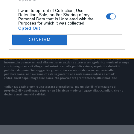
I want to opt-out of Collection, Use,
Retention, Sale, and/or Sharing of my
Personal Data that Is Unrelated with the
Purposes for which it was collected.
VAI ALLA VERSIONE CLASSICA
Opted Out
CONFIRM
Il materiale (testo, foto e video) consultabile in questo portale è di nostra proprietà.
Alcune foto (screenshot) ed articoli presenti su "Milan Magazine" sono in parte giunti da
internet, in quanto arrivati alla nostra attenzione attraverso regolari comunicati stampa
con immagini e testi allegati ed autorizzati alla pubblicazione, e quindi valutati di
pubblico dominio. Se i soggetti o gli autori avessero qualcosa in contrario alla
pubblicazione, non avranno che da segnalarlo alla redazione (indirizzo email:
redazione@napolimagazine.com
), che provvederà prontamente alla rimozione.
"Milan Magazine" non è una testata giornalistica, ma un sito di informazione di
proprietà di Napoli Magazine, e non è in alcun modo collegato alla A.C. Milan, che ne
detiene tutti i marchi e diritti.